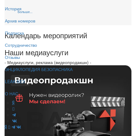
История
Больше...
Архив номеров
Календарь мероприятий
Подписка
Сотрудничество
Наши медиауслуги
Отзывы
- Медиауслуги, реклама (видеопродакшн) -
ЭНЦИКЛОПЕДИЯ БЕЗОПАСНИКА
LEAK-БЕЗ
О НАС