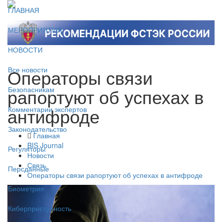
ГЛАВНАЯ
МЕРОПРИЯТИЯ
НОВОСТИ
Операторы связи
Все новости
рапортуют об успехах в
Безопасникам
антифроде
Комментарии экспертов
Законодательство
Главная
BIS Journal
Регуляторы
Новости
Связь
Персданные
Операторы связи рапортуют об успехах в антифроде
Биометрия
Киберпреступность