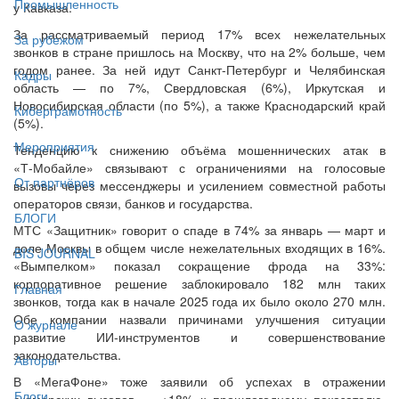
Промышленность
у Кавказа.
За рассматриваемый период 17% всех нежелательных
За рубежом
звонков в стране пришлось на Москву, что на 2% больше, чем
годом ранее. За ней идут Санкт‑Петербург и Челябинская
Кадры
область — по 7%, Свердловская (6%), Иркутская и
Новосибирская области (по 5%), а также Краснодарский край
Киберграмотность
(5%).
Мероприятия
Тенденцию к снижению объёма мошеннических атак в
«Т‑Мобайле» связывают с ограничениями на голосовые
От партнёров
вызовы через мессенджеры и усилением совместной работы
операторов связи, банков и государства.
БЛОГИ
МТС «Защитник» говорит о спаде в 74% за январь — март и
доле Москвы в общем числе нежелательных входящих в 16%.
BIS JOURNAL
«Вымпелком» показал сокращение фрода на 33%:
корпоративное решение заблокировало 182 млн таких
Главная
звонков, тогда как в начале 2025 года их было около 270 млн.
Обе компании назвали причинами улучшения ситуации
О журнале
развитие ИИ‑инструментов и совершенствование
законодательства.
Авторы
В «МегаФоне» тоже заявили об успехах в отражении
Блоги
скамерских вызовов — +18% к прошлогоднему показателю.