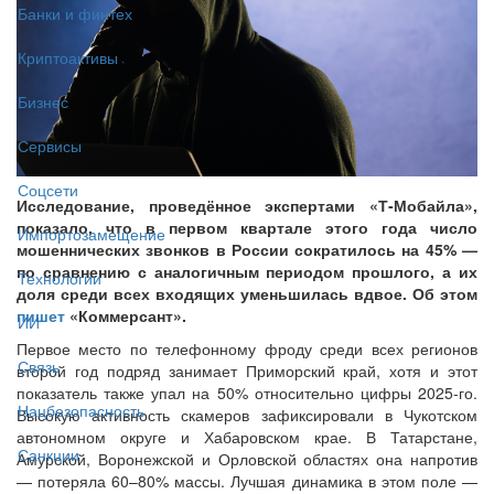
Банки и финтех
Криптоактивы
Бизнес
Сервисы
Соцсети
Исследование, проведённое экспертами «Т‑Мобайла»,
показало, что в первом квартале этого года число
Импортозамещение
мошеннических звонков в России сократилось на 45% —
по сравнению с аналогичным периодом прошлого, а их
Технологии
доля среди всех входящих уменьшилась вдвое. Об этом
пишет
«Коммерсант».
ИИ
Первое место по телефонному фроду среди всех регионов
Связь
второй год подряд занимает Приморский край, хотя и этот
показатель также упал на 50% относительно цифры 2025-го.
Нацбезопасность
Высокую активность скамеров зафиксировали в Чукотском
автономном округе и Хабаровском крае. В Татарстане,
Санкции
Амурской, Воронежской и Орловской областях она напротив
— потеряла 60–80% массы. Лучшая динамика в этом поле —