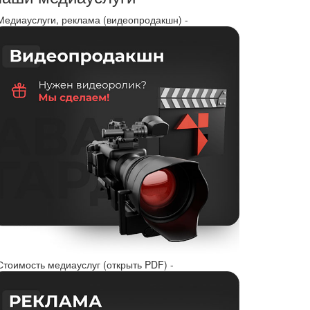
 Медиауслуги, реклама (видеопродакшн) -
Стоимость медиауслуг (открыть PDF) -