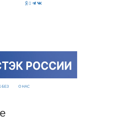
K-БЕЗ
О НАС
е