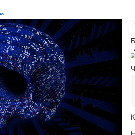
ше
Б
-
Ч
К
Н