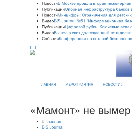
Новости
В Москве прошла вторая инженерная
Публикации
Опорная инфраструктура банков в
Новости
Минцифры: Ограничения для детских
Видео
BIS Journal №51 "Информационная без
Публикации
Цифровой рубль. Ключевые аспек
Видео
Вышел в свет долгожданный пятидесяты
События
Конференция по сетевой безопаснос
ГЛАВНАЯ
МЕРОПРИЯТИЯ
НОВОСТИ
«Мамонт» не вымер
Главная
BIS Journal