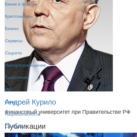
Банки и финтех
Криптоактивы
Бизнес
Сервисы
Соцсети
Импортозамещение
Технологии
ИИ
Андрей Курило
Связь
Финансовый университет при Правительстве РФ
Нацбезопасность
Публикации
Санкции