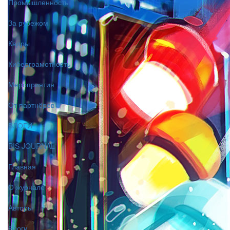
Промышленность
За рубежом
Кадры
Киберграмотность
Мероприятия
От партнёров
БЛОГИ
BIS JOURNAL
Главная
О журнале
Авторы
Блоги