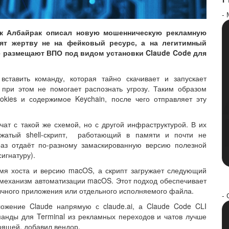
-
рк Албайрак описал новую мошенническую рекламную
ят жертву не на фейковый ресурс, а на легитимный
те размещают ВПО под видом установки Claude Code для
вставить команду, которая тайно скачивает и запускает
при этом не помогает распознать угрозу. Таким образом
okies и содержимое Keychain, после чего отправляет эту
ат с такой же схемой, но с другой инфраструктурой. В их
сжатый shell-скрипт, работающий в памяти и почти не
аз отдаёт по-разному замаскированную версию полезной
игнатуру).
мя хоста и версию macOS, а скрипт загружает следующий
ый механизм автоматизации macOS. Этот подход обеспечивает
ычного приложения или отдельного исполняемого файла.
- 
ложение Claude напрямую с claude.ai, а Claude Code CLI
анды для Terminal из рекламных переходов и чатов лучше
оящей, добавил вендор.