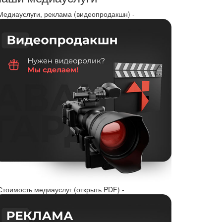
 Медиауслуги, реклама (видеопродакшн) -
Стоимость медиауслуг (открыть PDF) -