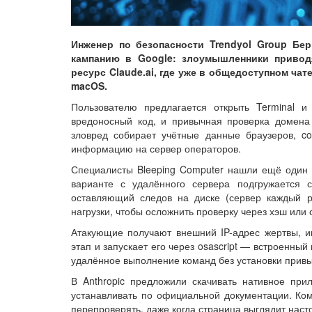
Инженер по безопасности Trendyol Group Бе
кампанию в Google: злоумышленники привод
ресурс Claude.ai, где уже в общедоступном ча
macOS.
Пользователю предлагается открыть Terminal и 
вредоносный код, и привычная проверка домена 
зловред собирает учётные данные браузеров, co
информацию на сервер операторов.
Специалисты Bleeping Computer нашли ещё один ч
варианте с удалённого сервера подгружается 
оставляющий следов на диске (сервер каждый р
нагрузки, чтобы осложнить проверку через хэш или с
Атакующие получают внешний IP-адрес жертвы, и
этап и запускает его через osascript — встроенн
удалённое выполнение команд без установки прив
В Anthropic предложили скачивать нативное при
устанавливать по официальной документации. Ком
перепроверять, даже когда страница выглядит наст