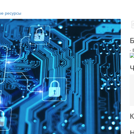
ые ресурсы
Б
-
Ч
К
Н