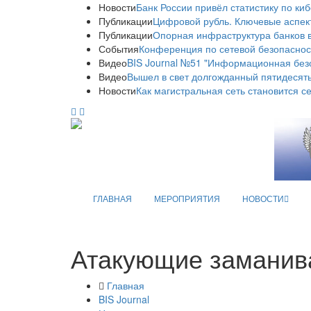
Новости
Банк России привёл статистику по ки
Публикации
Цифровой рубль. Ключевые аспек
Публикации
Опорная инфраструктура банков в
События
Конференция по сетевой безопаснос
Видео
BIS Journal №51 "Информационная без
Видео
Вышел в свет долгожданный пятидесяты
Новости
Как магистральная сеть становится с
ГЛАВНАЯ
МЕРОПРИЯТИЯ
НОВОСТИ
Атакующие заманив
Главная
BIS Journal