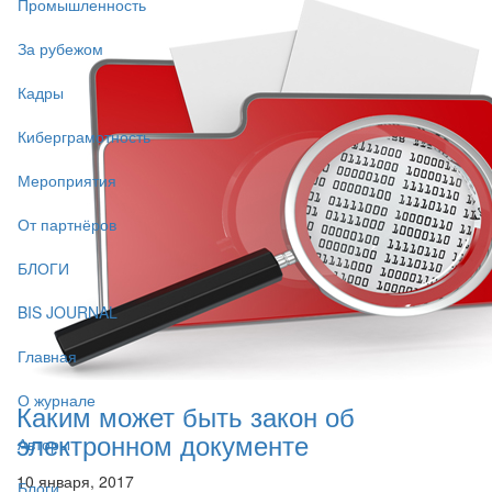
Промышленность
За рубежом
Кадры
Киберграмотность
Мероприятия
От партнёров
БЛОГИ
BIS JOURNAL
Главная
О журнале
Каким может быть закон об
электронном документе
Авторы
10 января, 2017
Блоги