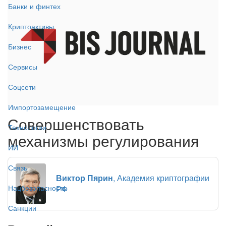
Банки и финтех
Криптоактивы
Бизнес
Сервисы
Соцсети
Импортозамещение
Совершенствовать
Технологии
механизмы регулирования
ИИ
Связь
Виктор Пярин
, Академия криптографии
Нацбезопасность
РФ
Санкции