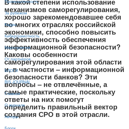
В какой степени использование
Промышленность
механизмов саморегулирования,
За рубежом
хорошо зарекомендовавшее себя
во многих отраслях российской
Кадры
экономики, способно повысить
Киберграмотность
эффективность обеспечения
информационной безопасности?
Мероприятия
Каковы особенности
От партнёров
саморегулирования этой области
и, в частности – информационной
БЛОГИ
безопасности банков? Эти
BIS JOURNAL
вопросы – не отвлечённые, а
самые практические, поскольку
Главная
ответы на них помогут
определить правильный вектор
О журнале
создания СРО в этой отрасли.
Авторы
Блоги