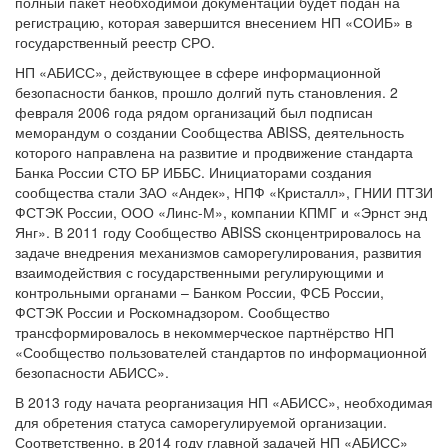
полный пакет необходимой документации будет подан на
регистрацию, которая завершится внесением НП «СОИБ» в
государственный реестр СРО.
НП «АБИСС», действующее в сфере информационной
безопасности банков, прошло долгий путь становления. 2
февраля 2006 года рядом организаций был подписан
меморандум о создании Сообщества ABISS, деятельность
которого направлена на развитие и продвижение стандарта
Банка России СТО БР ИББС. Инициаторами создания
сообщества стали ЗАО «Андек», НПФ «Кристалл», ГНИИ ПТЗИ
ФСТЭК России, ООО «Линс-М», компании КПМГ и «Эрнст энд
Янг». В 2011 году Сообщество ABISS сконцентрировалось на
задаче внедрения механизмов саморегулирования, развития
взаимодействия с государственными регулирующими и
контрольными органами – Банком России, ФСБ России,
ФСТЭК России и Роскомнадзором. Сообщество
трансформировалось в некоммерческое партнёрство НП
«Сообщество пользователей стандартов по информационной
безопасности АБИСС».
В 2013 году начата реорганизация НП «АБИСС», необходимая
для обретения статуса саморегулируемой организации.
Соответственно, в 2014 году главной задачей НП «АБИСС»