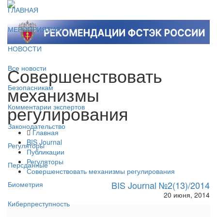
ГЛАВНАЯ
МЕРОПРИЯТИЯ
НОВОСТИ
Совершенствовать
Все новости
механизмы
Безопасникам
регулирования
Комментарии экспертов
Законодательство
Главная
BIS Journal
Регуляторы
Публикации
Регуляторы
Персданные
Совершенствовать механизмы регулирования
BIS Journal №2(13)/2014
Биометрия
20 июня, 2014
Киберпреступность