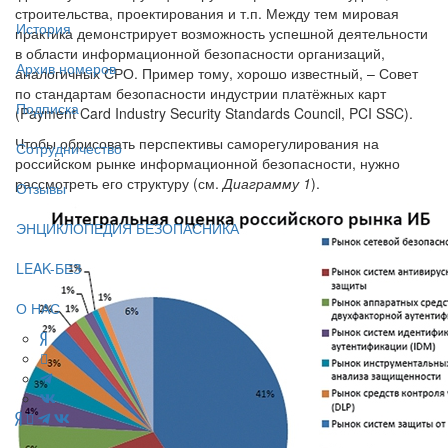
строительства, проектирования и т.п. Между тем мировая
История
практика демонстрирует возможность успешной деятельности
в области информационной безопасности организаций,
Архив номеров
аналогичных СРО. Пример тому, хорошо известный, – Совет
по стандартам безопасности индустрии платёжных карт
Подписка
(Payment Card Industry Security Standards Council, PCI SSC).
Чтобы обрисовать перспективы саморегулирования на
Сотрудничество
российском рынке информационной безопасности, нужно
рассмотреть его структуру (см.
Диаграмму 1
).
Отзывы
ЭНЦИКЛОПЕДИЯ БЕЗОПАСНИКА
LEAK-БЕЗ
О НАС