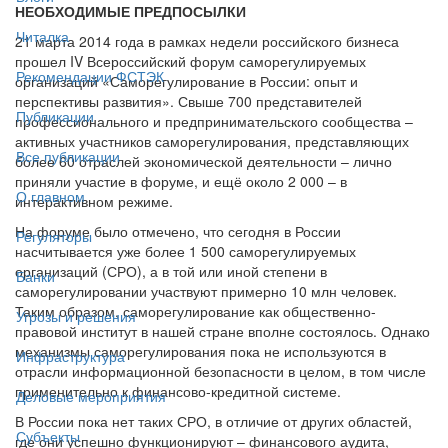
НЕОБХОДИМЫЕ ПРЕДПОСЫЛКИ
Читалка
21 марта 2014 года в рамках недели российского бизнеса
прошел IV Всероссийский форум саморегулируемых
Рекомендации ФСТЭК
организаций «Саморегулирование в России: опыт и
перспективы развития». Свыше 700 представителей
Публикации
профессионального и предпринимательского сообщества –
активных участников саморегулирования, представляющих
Все публикации
более 60 отраслей экономической деятельности – лично
приняли участие в форуме, и ещё около 2 000 – в
О главном
интерактивном режиме.
На форуме было отмечено, что сегодня в России
Регуляторы
насчитывается уже более 1 500 саморегулируемых
организаций (СРО), а в той или иной степени в
Банки
саморегулировании участвуют примерно 10 млн человек.
Таким образом, саморегулирование как общественно-
Угрозы и решения
правовой институт в нашей стране вполне состоялось. Однако
механизмы саморегулирования пока не используются в
Инфраструктура
отрасли информационной безопасности в целом, в том числе
применительно к финансово-кредитной системе.
Деловые мероприятия
В России пока нет таких СРО, в отличие от других областей,
Субъекты
где они успешно функционируют – финансового аудита,