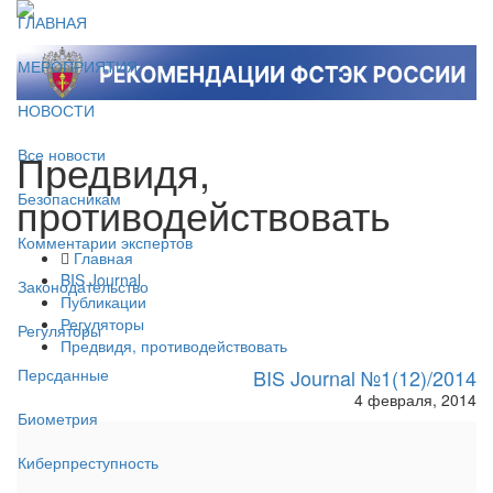
ГЛАВНАЯ
МЕРОПРИЯТИЯ
НОВОСТИ
Предвидя,
Все новости
противодействовать
Безопасникам
Комментарии экспертов
Главная
BIS Journal
Законодательство
Публикации
Регуляторы
Регуляторы
Предвидя, противодействовать
BIS Journal №1(12)/2014
Персданные
4 февраля, 2014
Биометрия
Киберпреступность