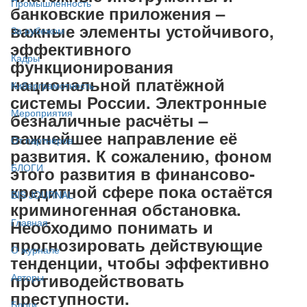
Промышленность
банковские приложения –
важные элементы устойчивого,
За рубежом
эффективного
Кадры
функционирования
национальной платёжной
Киберграмотность
системы России. Электронные
Мероприятия
безналичные расчёты –
важнейшее направление её
От партнёров
развития. К сожалению, фоном
БЛОГИ
этого развития в финансово-
кредитной сфере пока остаётся
BIS JOURNAL
криминогенная обстановка.
Необходимо понимать и
Главная
прогнозировать действующие
О журнале
тенденции, чтобы эффективно
противодействовать
Авторы
преступности.
Блоги