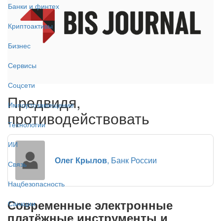
Банки и финтех
Криптоактивы
Бизнес
Сервисы
Соцсети
Предвидя,
Импортозамещение
противодействовать
Технологии
ИИ
Олег Крылов
, Банк России
Связь
Нацбезопасность
Современные электронные
Санкции
платёжные инструменты и