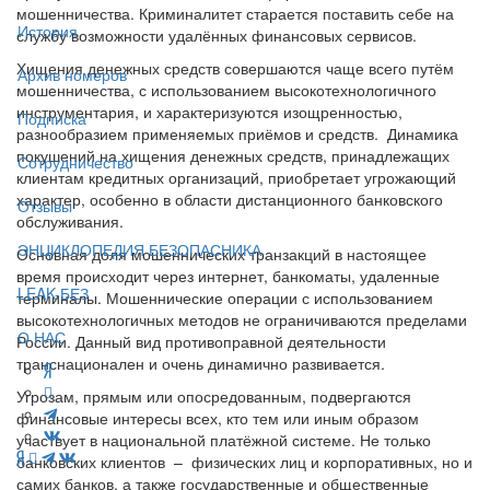
мошенничества. Криминалитет старается поставить себе на
История
службу возможности удалённых финансовых сервисов.
Хищения денежных средств совершаются чаще всего путём
Архив номеров
мошенничества, с использованием высокотехнологичного
инструментария, и характеризуются изощренностью,
Подписка
разнообразием применяемых приёмов и средств. Динамика
покушений на хищения денежных средств, принадлежащих
Сотрудничество
клиентам кредитных организаций, приобретает угрожающий
характер, особенно в области дистанционного банковского
Отзывы
обслуживания.
ЭНЦИКЛОПЕДИЯ БЕЗОПАСНИКА
Основная доля мошеннических транзакций в настоящее
время происходит через интернет, банкоматы, удаленные
LEAK-БЕЗ
терминалы. Мошеннические операции с использованием
высокотехнологичных методов не ограничиваются пределами
О НАС
России. Данный вид противоправной деятельности
транснационален и очень динамично развивается.
Угрозам, прямым или опосредованным, подвергаются
финансовые интересы всех, кто тем или иным образом
участвует в национальной платёжной системе. Не только
банковских клиентов – физических лиц и корпоративных, но и
самих банков, а также государственные и общественные