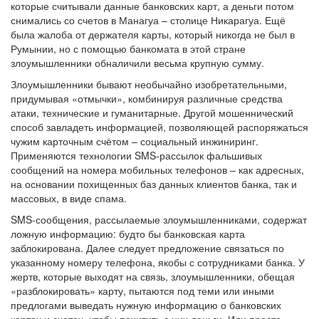
которые считывали данные банковских карт, а деньги потом
снимались со счетов в Манагуа – столице Никарагуа. Ещё
была жалоба от держателя карты, который никогда не был в
Румынии, но с помощью банкомата в этой стране
злоумышленники обналичили весьма крупную сумму.
Злоумышленники бывают необычайно изобретательными,
придумывая «отмычки», комбинируя различные средства
атаки, технические и гуманитарные. Другой мошеннический
способ завладеть информацией, позволяющей распоряжаться
чужим карточным счётом – социальный инжиниринг.
Применяются технологии SMS-рассылок фальшивых
сообщений на номера мобильных телефонов – как адресных,
на основании похищенных баз данных клиентов банка, так и
массовых, в виде спама.
SMS-сообщения, рассылаемые злоумышленниками, содержат
ложную информацию: будто бы банковская карта
заблокирована. Далее следует предложение связаться по
указанному номеру телефона, якобы с сотрудниками банка. У
жертв, которые выходят на связь, злоумышленники, обещая
«разблокировать» карту, пытаются под теми или иными
предлогами выведать нужную информацию о банковских
картах и счетах, чтобы похитить с них деньги. Или просто