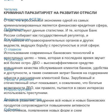
Читалка
КРИМИНАЛ ПАРАЗИТИРУЕТ НА РАЗВИТИИ ОТРАСЛИ
Рекомендации ФСТЭК
О том, что в российской экономике одной из самых
криминализированных является финансово-кредитная сфера,
Публикации
свидетельствуют данные статистики. И те, которые Банк
России собирает как государственный регулятор, и
Все публикации
получаемые из правоохранительных органов и других
ведомств, ведущих борьбу с преступностью в этой сфере.
О главном
Использование современных банковских технологий в
преступных целях – тема, которая в последнее время звучит
Регуляторы
всё более остро. ДБО – высокоэффективное средство
повышения качества обслуживания клиентов банком, удобства
Банки
и доступности, а также снижения затрат банков на содержание
офисов и расширение клиентской базы. Зарубежный и
Угрозы и решения
отечественный опыт показывает, к сожалению, что богатые
возможности ДБО, как правило, пытаются в своих интересах
Инфраструктура
использовать преступники.
Деловые мероприятия
Активное развитие, внедрение всё новых и новых банковских
продуктов сопровождается повышением активности
Субъекты
преступников, появлением новых форм и схем