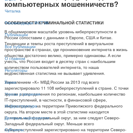
компьютерных мошенничеств?
Читалка
ОСОБЕННОСТИ КРИМИНАЛЬНОЙ СТАТИСТИКИ
Рекомендации ФСТЭК
В общемировом масштабе уровень киберпреступности в
Публикации
России сопоставим с данными о Европе, США и Китае.
Тенденции и темпы роста преступлений в виртуальном
Все публикации
пространстве в странах, где проникновение интернета в жизнь
общества достаточно велико, примерно одинаковы. А если
О главном
учесть, что Россия входит в десятку стран с наибольшим
количеством пользователей интернета, то наша
Регуляторы
ведомственная статистика не вызывает удивления.
Управлением «К» МВД России за 2013 год всего
Банки
зарегистрировало 11 108 киберпреступлений в стране. С точки
зрения распределения по регионам, наибольшее количество
Угрозы и решения
IT-преступлений, в частности, в финансовой сфере,
зафиксировано на территории Приволжского федерального
Инфраструктура
округа. На втором месте в этой статистике находится
Центральный федеральный округ, за ним следует Северо-
Деловые мероприятия
Западный федеральный округ. Меньше всего
киберпреступлений зарегистрировано на территории Северо-
Субъекты