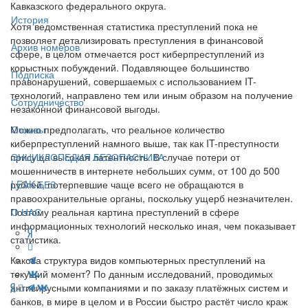
Кавказского федерального округа.
История
Хотя ведомственная статистика преступлений пока не
позволяет детализировать преступления в финансовой
Архив номеров
сфере, в целом отмечается рост киберпреступлений из
корыстных побуждений. Подавляющее большинство
Подписка
правонарушений, совершаемых с использованием IT-
технологий, направлено тем или иным образом на получение
Сотрудничество
незаконной финансовой выгоды.
Можно предполагать, что реальное количество
Отзывы
киберпреступлений намного выше, так как IT-преступности
присуща высокая латентность. В случае потери от
ЭНЦИКЛОПЕДИЯ БЕЗОПАСНИКА
мошенничеств в интернете небольших сумм, от 100 до 500
рублей, потерпевшие чаще всего не обращаются в
LEAK-БЕЗ
правоохранительные органы, поскольку ущерб незначителен.
Поэтому реальная картина преступлений в сфере
О НАС
информационных технологий несколько иная, чем показывает
статистика.
Какова структура видов компьютерных преступлений на
текущий момент? По данным исследований, проводимых
антивирусными компаниями и по заказу платёжных систем и
банков, в мире в целом и в России быстро растёт число краж