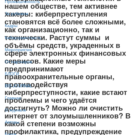
Промышленность
нашем обществе, тем активнее
хакеры: киберпреступления
За рубежом
становятся всё более сложными,
Кадры
как организационно, так и
технически. Растут суммы и
Киберграмотность
объёмы средств, украденных в
Мероприятия
сфере электронных финансовых
сервисов. Какие меры
От партнёров
предпринимают
БЛОГИ
правоохранительные органы,
противодействуя
BIS JOURNAL
киберпреступности, какие встают
проблемы и чего удаётся
Главная
достигнуть? Можно ли очистить
О журнале
интернет от злоумышленников? В
какой степени возможны
Авторы
профилактика, предупреждение
Блоги