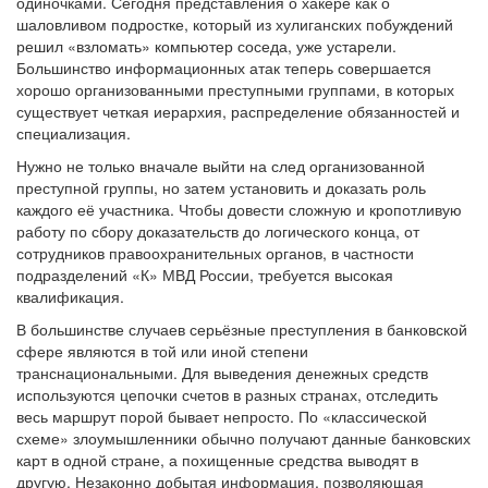
одиночками. Сегодня представления о хакере как о
шаловливом подростке, который из хулиганских побуждений
решил «взломать» компьютер соседа, уже устарели.
Большинство информационных атак теперь совершается
хорошо организованными преступными группами, в которых
существует четкая иерархия, распределение обязанностей и
специализация.
Нужно не только вначале выйти на след организованной
преступной группы, но затем установить и доказать роль
каждого её участника. Чтобы довести сложную и кропотливую
работу по сбору доказательств до логического конца, от
сотрудников правоохранительных органов, в частности
подразделений «К» МВД России, требуется высокая
квалификация.
В большинстве случаев серьёзные преступления в банковской
сфере являются в той или иной степени
транснациональными. Для выведения денежных средств
используются цепочки счетов в разных странах, отследить
весь маршрут порой бывает непросто. По «классической
схеме» злоумышленники обычно получают данные банковских
карт в одной стране, а похищенные средства выводят в
другую. Незаконно добытая информация, позволяющая