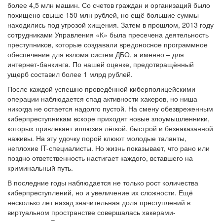
более 4,5 млн машин. Со счетов граждан и организаций было
похищено свыше 150 млн рублей, но ещё большие суммы
находились под угрозой хищения. Затем в прошлом, 2013 году
сотрудниками Управления «К» была пресечена деятельность
преступников, которые создавали вредоносное программное
обеспечение для взлома систем ДБО, а именно – для
интернет-банкинга. По нашей оценке, предотвращённый
ущерб составил более 1 млрд рублей.
После каждой успешно проведённой киберполицейскими
операции наблюдается спад активности хакеров, но ниша
никогда не остается надолго пустой. На смену обезвреженным
киберпреступникам вскоре приходят новые злоумышленники,
которых привлекает иллюзия лёгкой, быстрой и безнаказанной
наживы. На эту удочку порой клюют молодые таланты,
неплохие IT-специалисты. Но жизнь показывает, что рано или
поздно ответственность настигает каждого, вставшего на
криминальный путь.
В последние годы наблюдается не только рост количества
киберпреступлений, но и увеличение их сложности. Ещё
несколько лет назад значительная доля преступлений в
виртуальном пространстве совершалась хакерами-