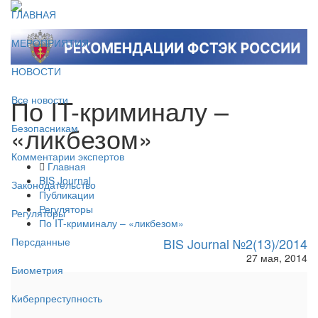
ГЛАВНАЯ
МЕРОПРИЯТИЯ
НОВОСТИ
По IT-криминалу –
Все новости
«ликбезом»
Безопасникам
Комментарии экспертов
Главная
BIS Journal
Законодательство
Публикации
Регуляторы
Регуляторы
По IT-криминалу – «ликбезом»
BIS Journal №2(13)/2014
Персданные
27 мая, 2014
Биометрия
Киберпреступность