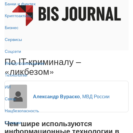
Банки и финтех
Криптоактивы
Бизнес
Сервисы
Соцсети
По IT-криминалу –
Импортозамещение
«ликбезом»
Технологии
ИИ
Александр Вураско
, МВД России
Связь
Нацбезопасность
Чем шире используются
Санкции
информационные технологии в