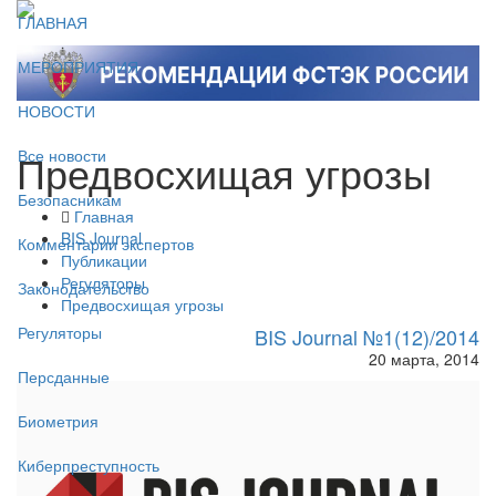
ГЛАВНАЯ
МЕРОПРИЯТИЯ
НОВОСТИ
Предвосхищая угрозы
Все новости
Безопасникам
Главная
BIS Journal
Комментарии экспертов
Публикации
Регуляторы
Законодательство
Предвосхищая угрозы
Регуляторы
BIS Journal №1(12)/2014
20 марта, 2014
Персданные
Биометрия
Киберпреступность