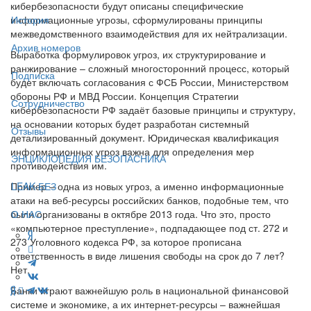
кибербезопасности будут описаны специфические
информационные угрозы, сформулированы принципы
История
межведомственного взаимодействия для их нейтрализации.
Архив номеров
Выработка формулировок угроз, их структурирование и
ранжирование – сложный многосторонний процесс, который
Подписка
будет включать согласования с ФСБ России, Министерством
обороны РФ и МВД России. Концепция Стратегии
Сотрудничество
кибербезопасности РФ задаёт базовые принципы и структуру,
на основании которых будет разработан системный
Отзывы
детализированный документ. Юридическая квалификация
информационных угроз важна для определения мер
ЭНЦИКЛОПЕДИЯ БЕЗОПАСНИКА
противодействия им.
Пример – одна из новых угроз, а именно информационные
LEAK-БЕЗ
атаки на веб-ресурсы российских банков, подобные тем, что
были организованы в октябре 2013 года. Что это, просто
О НАС
«компьютерное преступление», подпадающее под ст. 272 и
273 Уголовного кодекса РФ, за которое прописана
ответственность в виде лишения свободы на срок до 7 лет?
Нет.
Банки играют важнейшую роль в национальной финансовой
системе и экономике, а их интернет-ресурсы – важнейшая