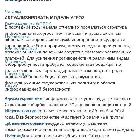
Читалка
АКТУАЛИЗИРОВАТЬ МОДЕЛЬ УГРОЗ
Рекомендации ФСТЭК
В последние годы начала отчётливо проявляться структура
информационных угроз: политический и промышленный
Публикации
шпионаж со стороны спецслужб иностранных государств и
корпораций, кибертерроризм, международная преступность,
Все публикации
включая хищения денежных средств в системах электронных
платежей. Для усиления противодействия различным видам
О главном
киберпреступности требуется современная редакция не
только отдельных норм федеральных законов, но и ряда
Регуляторы
положений более общих, базовых документов,
формулирующих государственную политику в области
Банки
информационной безопасности.
Актуальная модель информационных угроз будет включена в
Угрозы и решения
Стратегию кибербезопасности РФ, проект концепции которой
обсуждался на парламентских слушаниях 29 ноября 2013
Инфраструктура
года. В киберпространстве участвуют 3 различные группы
субъектов – органы государственного управления,
Деловые мероприятия
коммерческие и общественные организации, а также граждане
России. Для каждого из этих субъектов в Стратегии
Субъекты