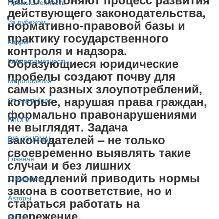
Промышленность
действующего законодательства,
нормативно-правовой базы и
За рубежом
практику государственного
Кадры
контроля и надзора.
Образующиеся юридические
Киберграмотность
пробелы создают почву для
Мероприятия
самых разных злоупотреблений,
которые, нарушая права граждан,
От партнёров
формально правонарушениями
БЛОГИ
не выглядят. Задача
законодателей – не только
BIS JOURNAL
своевременно выявлять такие
Главная
случаи и без лишних
промедлений приводить нормы
О журнале
закона в соответствие, но и
Авторы
стараться работать на
опережение.
Блоги