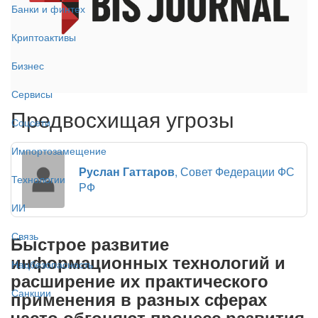
Банки и финтех
Криптоактивы
Бизнес
Сервисы
Предвосхищая угрозы
Соцсети
Импортозамещение
Руслан Гаттаров
, Совет Федерации ФС
Технологии
РФ
ИИ
Связь
Быстрое развитие
информационных технологий и
Нацбезопасность
расширение их практического
Санкции
применения в разных сферах
часто обгоняют процесс развития