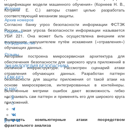
модификации модели машинного обучения» (Корнеев Н. В.,
История
Котрини Е. С.) авторы ставят целью разработать
соответствующий механизм защиты.
Архив номеров
Согласно банку угроз безопасности информации ФСТЭК
России, такая угроза безопасности информации называется
Подписка
УБИ 221. Она может быть осуществлена внешним или
внутренним нарушителем путём искажения («отравления»)
Сотрудничество
обучающих данных.
Отзывы
Авторами построена микросервисная архитектура для
обеспечения безопасности для широкого круга приложений в
ЭНЦИКЛОПЕДИЯ БЕЗОПАСНИКА
облачной инфраструктуре. Рассмотрен сценарий атаки
отравления обучающих данных. Разработан паттерн
LEAK-БЕЗ
безопасности для защиты приложения от такой атаки на
основе микросервисов, интегрированных в контейнеры.
О НАС
Включённые метрики ошибок дают возможность гибко
настраивать сам паттерн и применять его для широкого круга
приложений.
Выявлять компьютерные атаки посредством
фрактального анализа