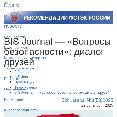
ГЛАВНАЯ
МЕРОПРИЯТИЯ
НОВОСТИ
BIS Journal — «Вопросы
Все новости
безопасности»: диалог
Безопасникам
друзей
Комментарии экспертов
Законодательство
Главная
BIS Journal
Регуляторы
Публикации
Тема номера
Персданные
BIS Journal — «Вопросы безопасности»: диалог друзей
BIS Journal №3(58)2025
Биометрия
29 сентября, 2025
Киберпреступность