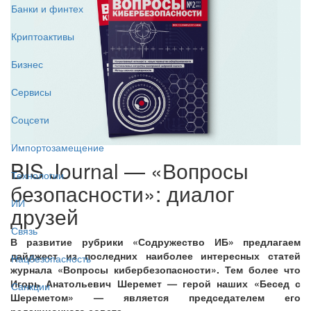
Банки и финтех
Криптоактивы
Бизнес
Сервисы
Соцсети
Импортозамещение
BIS Journal — «Вопросы
Технологии
безопасности»: диалог
ИИ
друзей
Связь
В развитие рубрики «Содружество ИБ» предлагаем
дайджест из последних наиболее интересных статей
Нацбезопасность
журнала «Вопросы кибербезопасности». Тем более что
Игорь Анатольевич Шеремет — герой наших «Бесед с
Санкции
Шереметом» — является председателем его
редакционного совета.