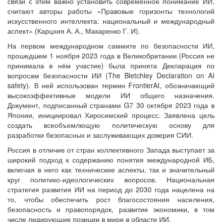
связи с этим важно установить современное понимание ИИ,
считают авторы работы «Правовые горизонты технологий
искусственного интеллекта: национальный и международный
аспект» (Карцхия А. А., Макаренко Г. И).
На первом международном саммите по безопасности ИИ,
прошедшем 1 ноября 2023 года в Великобритании (Россия не
принимала в нём участие) была принята Декларация по
вопросам безопасности ИИ (The Bletchley Declaration on AI
safety). В ней использован термин FrontierAI, обозначающий
высокоэффективные модели ИИ общего назначения.
Документ, подписанный странами G7 30 октября 2023 года в
Японии, инициировал Хиросимский процесс. Заявлена цель
создать всеобъемлющую политическую основу для
разработки безопасных и заслуживающих доверия СИИ.
Россия в отличие от стран коллективного Запада выступает за
широкий подход к содержанию понятия международной ИБ,
включая в него как технические аспекты, так и значительный
круг политико-идеологических вопросов. Национальная
стратегия развития ИИ на период до 2030 года нацелена на
то, чтобы обеспечить рост благосостояния населения,
безопасность и правопорядок, развитие экономики, в том
числе лидирующие позиции в мире в области ИИ.