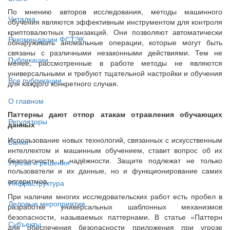
По мнению авторов исследования, методы машинного
Читалка
обучения являются эффективным инструментом для контроля
криптовалютных транзакций. Они позволяют автоматически
Рекомендации ФСТЭК
обнаруживать аномальные операции, которые могут быть
связаны с различными незаконными действиями. Тем не
Публикации
менее, рассмотренные в работе методы не являются
универсальными и требуют тщательной настройки и обучения
Все публикации
для каждого конкретного случая.
О главном
Паттерны дают отпор атакам отравления обучающих
Регуляторы
данных
Использование новых технологий, связанных с искусственным
Банки
интеллектом и машинным обучением, ставит вопрос об их
безопасности и надёжности. Защите подлежат не только
Угрозы и решения
пользователи и их данные, но и функционирование самих
алгоритмов.
Инфраструктура
При наличии многих исследовательских работ есть пробел в
Деловые мероприятия
разработке универсальных шаблонных механизмов
безопасности, называемых паттернами. В статье «Паттерн
Субъекты
для обеспечения безопасности приложения при угрозе