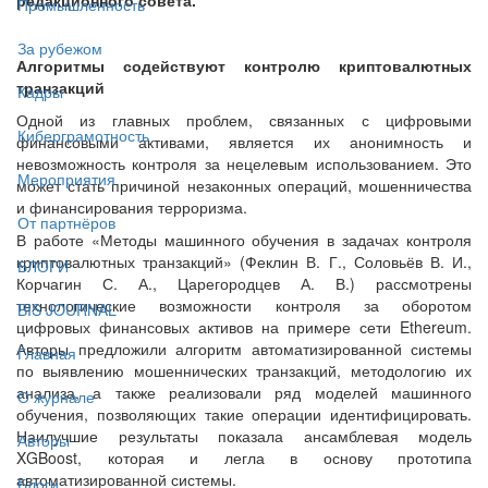
Промышленность
За рубежом
Алгоритмы содействуют контролю криптовалютных
транзакций
Кадры
Одной из главных проблем, связанных с цифровыми
Киберграмотность
финансовыми активами, является их анонимность и
невозможность контроля за нецелевым использованием. Это
Мероприятия
может стать причиной незаконных операций, мошенничества
и финансирования терроризма.
От партнёров
В работе «Методы машинного обучения в задачах контроля
криптовалютных транзакций» (Феклин В. Г., Соловьёв В. И.,
БЛОГИ
Корчагин С. А., Царегородцев А. В.) рассмотрены
технологические возможности контроля за оборотом
BIS JOURNAL
цифровых финансовых активов на примере сети Ethereum.
Авторы предложили алгоритм автоматизированной системы
Главная
по выявлению мошеннических транзакций, методологию их
анализа, а также реализовали ряд моделей машинного
О журнале
обучения, позволяющих такие операции идентифицировать.
Наилучшие результаты показала ансамблевая модель
Авторы
XGBoost, которая и легла в основу прототипа
автоматизированной системы.
Блоги