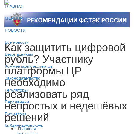
ГЛАВНАЯ
МЕРОПРИЯТИЯ
НОВОСТИ
Как защитить цифровой
Все новости
рубль? Участнику
Безопасникам
платформы ЦР
Комментарии экспертов
необходимо
Законодательство
реализовать ряд
Регуляторы
непростых и недешёвых
Персданные
решений
Биометрия
Киберпреступность
Главная