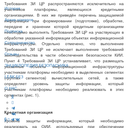
Требования ЗИ ЦР распространяются исключительно на
История
участников платформы, являющихся кредитными
организациями. В них же приведён перечень защищаемой
Архив номеров
информации при формировании (подготовке), обработке,
передаче и хранении которой кредитным организациям
Подписка
необходимо выполнять Требования ЗИ ЦР на участвующих в
обработке указанной информации объектах информационной
Сотрудничество
инфраструктуры. Отдельно отмечено, что выполнение
Требований ЗИ ЦР не исключает выполнение требований
Отзывы
законодательства в части обеспечения безопасности КИИ.
Пункт 4 Требований ЗИ ЦР устанавливает, что размещать
ЭНЦИКЛОПЕДИЯ БЕЗОПАСНИКА
указанные объекты информационной инфраструктуры
участникам платформы необходимо в выделенных сегментах
LEAK-БЕЗ
(группах сегментов) вычислительных сетей, а также
определяет уровень защиты информации, который
О НАС
участникам платформы необходимо реализовать в этих
сегментах (рис. 1).
Кредитная организация
Уровень защиты информации, который необходимо
реализовать на ОИИ, используемых при обеспечении