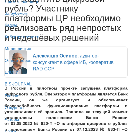
Промышленность
рубль? Участнику
За рубежом
платформы ЦР необходимо
реализовать ряд непростых
Кадры
и недешёвых решений
Киберграмотность
Мероприятия
Александр Осипов
, аудитор-
От партнёров
консультант в сфере ИБ, кооператив
RAD COP
БЛОГИ
BIS JOURNAL
В России в пилотном проекте запущена платформа
цифрового рубля. Оператором платформы является Банк
Главная
России, он же организует и обеспечивает
бесперебойность функционирования платформы и
О журнале
устанавливает её правила. Правила на текущий момент
установлены положением Банка России
Авторы
от 03.08.2023 № 820-П «О платформе цифрового рубля»
и положением Банка России от 07.12.2023 № 833-П «О
Блоги