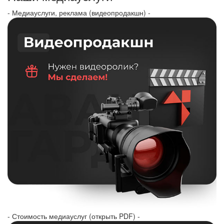
- Медиауслуги, реклама (видеопродакшн) -
- Стоимость медиауслуг (открыть PDF) -