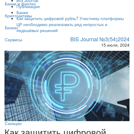
BIS Journal
Банки и финтех
Публикации
Банки
Криптоактивы
Как защитить цифровой рубль? Участнику платформы
ЦР необходимо реализовать ряд непростых и
Бизнес
недешёвых решений
BIS Journal №3(54)2024
Сервисы
15 июля, 2024
Соцсети
Импортозамещение
Технологии
ИИ
Связь
Нацбезопасность
Санкции
Как защитить цифровой