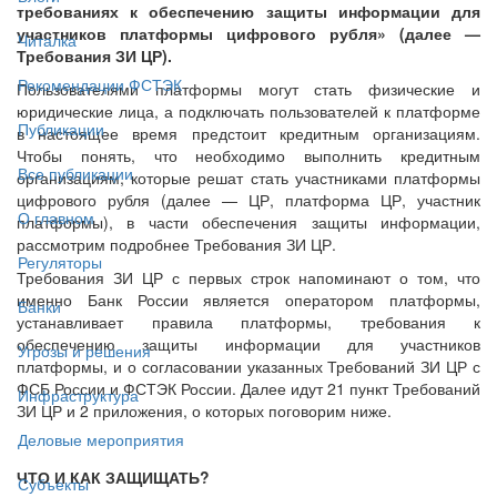
требованиях к обеспечению защиты информации для
участников платформы цифрового рубля» (далее —
Читалка
Требования ЗИ ЦР).
Рекомендации ФСТЭК
Пользователями платформы могут стать физические и
юридические лица, а подключать пользователей к платформе
Публикации
в настоящее время предстоит кредитным организациям.
Чтобы понять, что необходимо выполнить кредитным
Все публикации
организациям, которые решат стать участниками платформы
цифрового рубля (далее — ЦР, платформа ЦР, участник
О главном
платформы), в части обеспечения защиты информации,
рассмотрим подробнее Требования ЗИ ЦР.
Регуляторы
Требования ЗИ ЦР с первых строк напоминают о том, что
именно Банк России является оператором платформы,
Банки
устанавливает правила платформы, требования к
обеспечению защиты информации для участников
Угрозы и решения
платформы, и о согласовании указанных Требований ЗИ ЦР с
ФСБ России и ФСТЭК России. Далее идут 21 пункт Требований
Инфраструктура
ЗИ ЦР и 2 приложения, о которых поговорим ниже.
Деловые мероприятия
ЧТО И КАК ЗАЩИЩАТЬ?
Субъекты