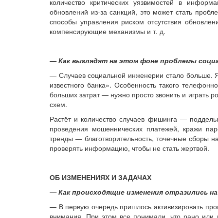
количество критических уязвимостей в информ
обновлений из-за санкций, это может стать проб
способы управления риском отсутствия обновле
компенсирующие механизмы и т. д.
— Как выглядят на этом фоне проблемы соци
— Случаев социальной инженерии стало больше. Я 
известного банка». Особенность такого телефонно
больших затрат — нужно просто звонить и играть р
схем.
Растёт и количество случаев фишинга — поддель
проведения мошеннических платежей, кражи пар
тренды — благотворительность, точечные сборы н
проверять информацию, чтобы не стать жертвой.
ОБ ИЗМЕНЕНИЯХ И ЗАДАЧАХ
— Как происходящие изменения отразились на
— В первую очередь пришлось активизировать про
внимания. При этом все понимали, что рано или