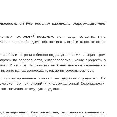
изнесом, он уже осознал важность информационной
нных технологий несколько лет назад, встав на путь
ание, что необходимо обеспечивать ещё и такое качество
у нас были встречи с бизнес-подразделениями, инициатором
просы по безопасности, интересовались, какие процессы в
ация с ИБ и т. д. По результатам были внесены изменения в
 именно на тех вопросах, которые интересны бизнесу.
я, сфокусированные именно на диджитал-продуктах. Их
рмационных технологий и информационной безопасности,
акое внимание этому нужно уделять.
формационной безопасности, постоянно меняются.
ременными и актуальными и какие предпочитаете