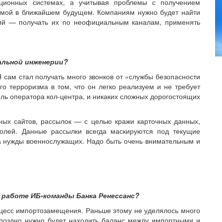
ационных системах, а учитывая проблемы с получением
лемой в ближайшем будущем. Компаниям нужно будет найти
ний — получать их по неофициальным каналам, применять
альной инженерии?
сам стал получать много звонков от «службы безопасности
го терроризма в том, что он легко реализуем и не требует
оль оператора кол-центра, и никаких сложных дорогостоящих
ных сайтов, рассылок — с целью кражи карточных данных,
олей. Данные рассылки всегда маскируются под текущие
а нужды военнослужащих. Надо быть очень внимательным и
 работе ИБ-команды Банка Ренессанс?
цесс импортозамещения. Раньше этому не уделялось много
 поздно нужно будет находить баланс между импортными и