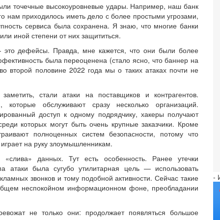
были точечные высокоуровневые удары. Например, наш банк
ого нам приходилось иметь дело с более простыми угрозами,
пность сервиса была сохранена. Я знаю, что многие банки
или иной степени от них защититься.
— это дефейсы. Правда, мне кажется, что они были более
ффективность была переоценена (стало ясно, что баннер на
во второй половине 2022 года мы о таких атаках почти не
аметить, стали атаки на поставщиков и контрагентов.
, которые обслуживают сразу несколько организаций.
ированный доступ к одному подрядчику, хакеры получают
среди которых могут быть очень крупные заказчики. Кроме
траивают полноценных систем безопасности, потому что
 играет на руку злоумышленникам.
 «слива» данных. Тут есть особенность. Ранее утечки
па атаки была сугубо утилитарная цель — использовать
-
амных звонков и тому подобной активности. Сейчас такие
 общем неспокойном информационном фоне, преобладании
ревожат не только они: продолжает появляться большое