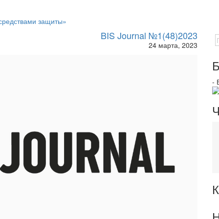
 средствами защиты»
BIS Journal №1(48)2023
24 марта, 2023
Б
-
Ч
К
Н