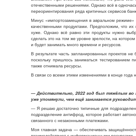
отечественными решениями. Однако всё в одночась
переориентирования ряда критичных сервисов банк
Минус «импортозамещения в авральном режиме» не
качественными продуктами. Предположим, что их 
хуже. Однако всё равно эти продукты нужно выбр
сделать это на том же уровне зрелости, на которо
и будет занимать много времени и ресурсов.
В результате часть запланированных проектов не
поскольку пришлось заниматься тестированием пи
также отнимала ресурсы.
В связи со всеми этими изменениями в конце года 
— Действительно, 2022 год был тяжёлым во 
уже упомянули, чем ещё занимается руководит
— Я решаю достаточно типичные для подразделени
подразделение антифрод, которое работает автон
связанного с незаконными платежами.
Моя главная задача — обеспечивать защищённость 
взаимодействуют с информационными ресурсами.