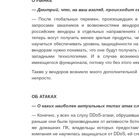
— Дмитрий, что, на ваш взгляд, происходит с
— После глобальных перемен, произошедших в 
запросами заказчиков и возможностями вендор
российские вендоры в отдельных направлениях п
теперь могут получить менее зрелые продукты, че
научиться обеспечивать уровень защищённости на
вендорам нужно понимать, что они будут получать
западными технологиями. И в случае возникно
имеющегося функционала, потому что без этого не
Также у вендоров возникло много дополнительной 
непросто.
ОБ АТАКАХ
— О каких наиболее актуальных типах атак с
— Конечно, у всех на слуху DDoS-атаки, обрушивши
раньше они были производными от активности ботне
же домашних ПК, владельцы которых предоставл
компания не научилась защищаться от DDoS, ей сл