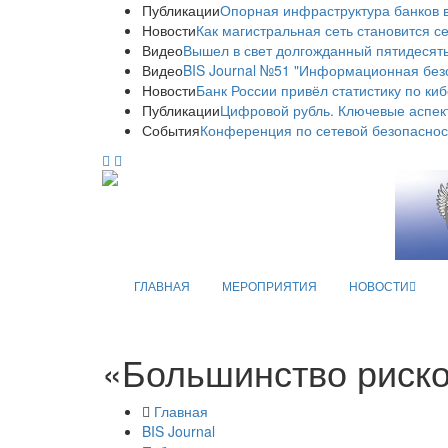
Публикации
Опорная инфраструктура банков в
Новости
Как магистральная сеть становится с
Видео
Вышел в свет долгожданный пятидесяты
Видео
BIS Journal №51 "Информационная без
Новости
Банк России привёл статистику по ки
Публикации
Цифровой рубль. Ключевые аспек
События
Конференция по сетевой безопаснос
ГЛАВНАЯ
МЕРОПРИЯТИЯ
НОВОСТИ
«Большинство риско
Главная
BIS Journal