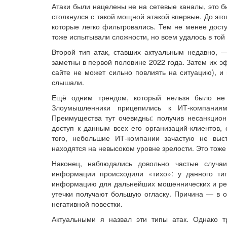
Атаки были нацелены не на сетевые каналы, это 
столкнулся с такой мощной атакой впервые. До эт
которые легко фильтровались. Тем не менее досту
тоже испытывали сложности, но всем удалось в той 
Второй тип атак, ставших актуальным недавно, 
заметны в первой половине 2022 года. Затем их э
сайте не может сильно повлиять на ситуацию), и 
слышали.
Ещё одним трендом, который нельзя было не з
Злоумышленники прицепились к ИТ-компаниям
Преимущества тут очевидны: получив несанкцион
доступ к данным всех его организаций-клиентов, 
того, небольшие ИТ-компании зачастую не выс
находятся на невысоком уровне зрелости. Это тоже
Наконец, наблюдались довольно частые случаи
информации происходили «тихо»: у данного ти
информацию для дальнейших мошеннических и рекл
утечки получают большую огласку. Причина — в
негативной повестки.
Актуальными я назвал эти типы атак. Однако т