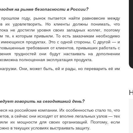
егодня на рынке безопасности в России?
прошлом году, рынок пытается найти равновесие между
ов их удовлетворить. Но клиенты должны понимать, что
ока не достигли уровня своих западных коллег, поэтому
м те, к которым привыкли. То есть заказчикам необходимо
 имеющихся продуктах. Это с одной стороны. С другой — и
 повышенные требования от клиентов, привыкших работать с
вения трудностей они будут настаивать на дополнении
возможна полноценная эксплуатация продукта.
нагрузки. Они, может быть, ей и рады, но переварить её им
Н
ледует говорить на сегодняшний день?
еся на российские компании. Их особенностью стало то, что
тов, а сейчас они исходят от вполне легальных узлов — тех
яли их мощности для своих организаций. Поэтому, если
ожно в текущих условиях выстраивать защиту.