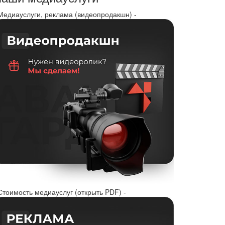
 Медиауслуги, реклама (видеопродакшн) -
Стоимость медиауслуг (открыть PDF) -