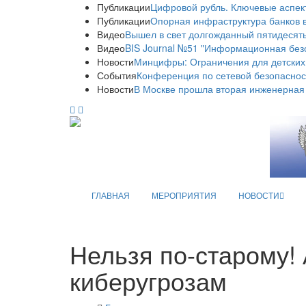
Публикации
Цифровой рубль. Ключевые аспек
Публикации
Опорная инфраструктура банков в
Видео
Вышел в свет долгожданный пятидесяты
Видео
BIS Journal №51 "Информационная без
Новости
Минцифры: Ограничения для детских
События
Конференция по сетевой безопаснос
Новости
В Москве прошла вторая инженерная
ГЛАВНАЯ
МЕРОПРИЯТИЯ
НОВОСТИ
Нельзя по-старому!
киберугрозам