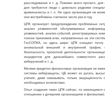
расследования и т. д. Помимо всего прочего, для
дня требуются люди с довольно редкими специал
криминалисты и т. п. Ни одна организация не може
они востребованы считаное число раз в год.
ЦПК организует предупреждение проблемных ситу
анализ уязвимостей обслуживаемых информац
уязвимостей, анализ событий, регистрируемых ком
поиска признаков атак, направленных на эти систе
ГосСОПКА, но здесь шире: ЦПК очищает почту 
аномальный внешний и внутренний трафик, о
безопасность проектной деятельности организац
инцидентов для дальнейшего совместного рас
киберучений и т. д.
Мелкие кредитно-финансовые организации не имею
системы киберзащиты. ЦБ может их ругать, высыл
учения, даже наказывать, только защищённость 
необходимых количествах.
Опыт создания таких ЦПК сейчас, по имеющимся с
отношению к дочерним организациям и филиалам). 