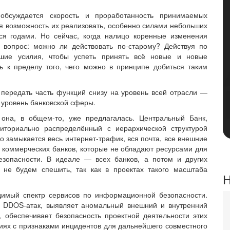
обсуждается скорость и проработанность принимаемых
кая возможность их реализовать, особенно силами небольших
ся годами. Но сейчас, когда налицо коренные изменения
 вопрос: можно ли действовать по-старому? Действуя по
шие усилия, чтобы успеть принять всё новые и новые
ь к пределу того, чего можно в принципе добиться таким
 передать часть функций снизу на уровень всей отрасли —
 уровень банковской сферы.
она, в общем-то, уже предлагалась. Центральный Банк,
риториально распределённый с иерархической структурой
о замыкается весь интернет-трафик, вся почта, все внешние
х коммерческих банков, которые не обладают ресурсами для
езопасности. В идеале — всех банков, а потом и других
 не будем спешить, так как в проектах такого масштаба
Н
димый спектр сервисов по информационной безопасности.
т DDOS-атак, выявляет аномальный внешний и внутренний
 обеспечивает безопасность проектной деятельности этих
иях с признаками инцидентов для дальнейшего совместного