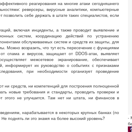
 эффективного реагирования на многие атаки сегодняшнего
ьностями: реверсеры, вирусные аналитики, компьютерные
т позволить себе держать в штате таких специалистов, если
аций, включая инциденты, а также проводит выявление и
ионных систем, координацию действий по устранению
понентами обслуживаемых систем и средств их защиты, для
мы. Можно возразить, что тут есть пересечение с функциями
от спама и вирусов, защищает от DDOS-атак, выявляет
существляет межсетевое экранирование, обеспечивает
ий, информирует их руководство о событиях с признаками
следования, при необходимости организует проведение
т ни средств, ни компетенций для построения полноценной
ать новые требования и стандарты, проводить проверки и
от этого не улучшится. Там нет ни штата, ни финансов в
ведениям, нарабатывается в некоторых крупных банках (по
-
Не поднять ли это знамя на более высокий уровень?
б