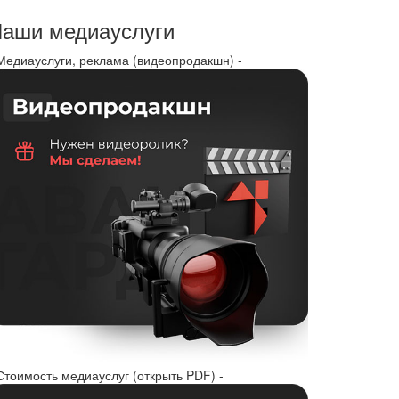
аши медиауслуги
 Медиауслуги, реклама (видеопродакшн) -
Стоимость медиауслуг (открыть PDF) -