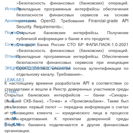
«Безопасность финансовых (банковских) операций.
История
Прикладные программные интерфейсы обеспечения
безопасности финансовых сервисов на основе
Архив номеров
протокола OpenID. Требования Financial-grade API
Security. Requirements»;
Подписка
Открытые банковские интерфейсы. Получение
публичной информации о банке и его продукте;
Сотрудничество
Стандарт Банка России СТО БР ФАПИ.ПАОК-1.0-2021
«Безопасность финансовых (банковских) операций.
Отзывы
Прикладные программные интерфейсы. Обеспечение
безопасности финансовых сервисов при инициации
ЭНЦИКЛОПЕДИЯ БЕЗОПАСНИКА
OpenID Connect клиентом потока аутентификации по
отдельному каналу. Требования».
LEAK-БЕЗ
К настоящему времени разработали API в соответствии со
стандартами и вошли в Реестр доверенных участников среды
О НАС
Открытых банковских интерфейсов — банки «Синара»
(бывший СКБ-банк), «Точка» и «Промсвязьбанк». Также был
реализован первый пилот — передача информации о счетах
и транзакциях клиента — юридического лица в процессе
онлайн-кредитования. К проектам доверенной среды
Открытого банкинга подключаются и другие финансовые
организации.