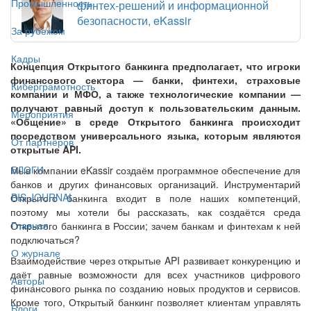
Промышленность
финтех-решений и информационной
безопасности, eKassir
За рубежом
Кадры
Концепция Открытого банкинга предполагает, что игроки
финансового сектора — банки, финтехи, страховые
Киберграмотность
компании и МФО, а также технологические компании —
получают равный доступ к пользовательским данным.
Мероприятия
«Общение» в среде Открытого банкинга происходит
посредством универсального языка, которым являются
От партнёров
открытые API.
БЛОГИ
Мыв компании eKassir создаём программное обеспечение для
банков и других финансовых организаций. Инструментарий
BIS JOURNAL
Открытого банкинга входит в поле наших компетенций,
поэтому мы хотели бы рассказать, как создаётся среда
Главная
Открытого банкинга в России; зачем банкам и финтехам к ней
подключаться?
О журнале
Взаимодействие через открытые API развивает конкуренцию и
даёт равные возможности для всех участников цифрового
Авторы
финансового рынка по созданию новых продуктов и сервисов.
Кроме того, Открытый банкинг позволяет клиентам управлять
Блоги