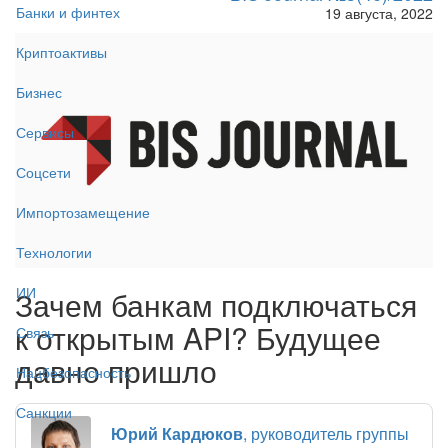
Банки и финтех
19 августа, 2022
Криптоактивы
Бизнес
Сервисы
Соцсети
Импортозамещение
Технологии
ИИ
Зачем банкам подключаться
к открытым API? Будущее
Связь
давно пришло
Нацбезопасность
Санкции
Юрий Кардюков
, руководитель группы