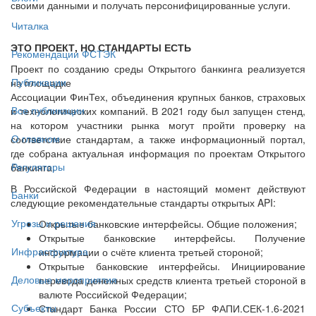
своими данными и получать персонифицированные услуги.
Читалка
ЭТО ПРОЕКТ, НО СТАНДАРТЫ ЕСТЬ
Рекомендации ФСТЭК
Проект по созданию среды Открытого банкинга реализуется
Публикации
на площадке
Ассоциации ФинТех, объединения крупных банков, страховых
Все публикации
и технологических компаний. В 2021 году был запущен стенд,
на котором участники рынка могут пройти проверку на
О главном
соответствие стандартам, а также информационный портал,
где собрана актуальная информация по проектам Открытого
Регуляторы
банкинга.
В Российской Федерации в настоящий момент действуют
Банки
следующие рекомендательные стандарты открытых API:
Угрозы и решения
Открытые банковские интерфейсы. Общие положения;
Открытые банковские интерфейсы. Получение
Инфраструктура
информации о счёте клиента третьей стороной;
Открытые банковские интерфейсы. Инициирование
Деловые мероприятия
перевода денежных средств клиента третьей стороной в
валюте Российской Федерации;
Субъекты
Стандарт Банка России СТО БР ФАПИ.СЕК-1.6-2021