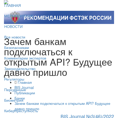
ГЛАВНАЯ
МЕРОПРИЯТИЯ
НОВОСТИ
Зачем банкам
Все новости
подключаться к
Безопасникам
открытым API? Будущее
Комментарии экспертов
давно пришло
Законодательство
Регуляторы
Главная
BIS Journal
Персданные
Публикации
Банки
Биометрия
Зачем банкам подключаться к открытым API? Будущее
давно пришло
Киберпреступность
BIS Journal №3(46)/2022