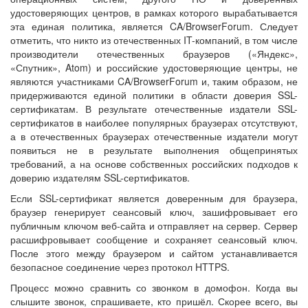
удостоверяющих центров, в рамках которого вырабатывается
эта единая политика, является CA/BrowserForum. Следует
отметить, что никто из отечественных IT-компаний, в том числе
производители отечественных браузеров («Яндекс»,
«Спутник», Atom) и российские удостоверяющие центры, не
являются участниками CA/BrowserForum и, таким образом, не
придерживаются единой политики в области доверия SSL-
сертификатам. В результате отечественные издатели SSL-
сертификатов в наиболее популярных браузерах отсутствуют,
а в отечественных браузерах отечественные издатели могут
появиться не в результате выполнения общепринятых
требований, а на основе собственных российских подходов к
доверию издателям SSL-сертификатов.
Если SSL-сертификат является доверенным для браузера,
браузер генерирует сеансовый ключ, зашифровывает его
публичным ключом веб-сайта и отправляет на сервер. Сервер
расшифровывает сообщение и сохраняет сеансовый ключ.
После этого между браузером и сайтом устанавливается
безопасное соединение через протокол HTTPS.
Процесс можно сравнить со звонком в домофон. Когда вы
слышите звонок, спрашиваете, кто пришёл. Скорее всего, вы