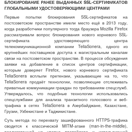
БЛОКИРОВАНИЕ РАНЕЕ ВЫДАННЫХ SSL-СЕРТИФИКАТОВ
ГЛОБАЛЬНЫМИ УДОСТОВЕРЯЮЩИМИ ЦЕНТРАМИ
Первые попытки блокирования SSL-сертификатов на
постсоветском пространстве имели место ещё в 2013 году,
когда разработчики популярного тогда браузера Mozilla Firefox
рассматривали вопрос блокирования нового корневого SSL-
сертификата удостоверяющего центра
телекоммуникационной компании TeliaSonera, одного из
крупнейших поставщиков доступа к магистральным каналам
связи на постсоветском пространстве. В процессе обсуждения
заявки на добавление в список центров сертификации,
которым доверяет Firefox, нового корневого сертификата
TeliaSonera всплыли претензии, указывающие на то, что
TeliaSonera продаёт технологии, позволяющие отслеживать
приватные коммуникации граждан по требованиям спецслужб.
Утверждалось, что подобные технологии использовались
спецслужбами для анализа транзитного голосового и веб-
трафика в сетях TeliaSonera в Азербайджане, Казахстане,
Грузии, Узбекистане и Таджикистане.
Суть метода по перехвату зашифрованного HTTPS-трафика
сводится к классической MITM-атаке (man-in-the-middle),
реализованной на уровне провайдера и использующей