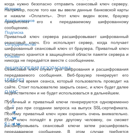
когда нужно безопасно отправить сеансовый ключ серверу.
История
Например, после того как вы ввели данные банковской карты
и нажали «Оплатить». Этот ключ виден всем, браузер
Архив номеров
прикрепляет его к передаваемому шифрованному
сообщению.
Подписка
Приватный ключ сервера расшифровывает шифрованный
сеансовый ключ. Его использует сервер, когда получает
Сотрудничество
шифрованный сеансовый ключ от браузера. Приватный ключ
постоянно хранится в защищённой области памяти сервера и
Отзывы
никогда не передаётся вместе с сообщением.
ЭНЦИКЛОПЕДИЯ БЕЗОПАСНИКА
Сеансовый ключ служит для шифрования и расшифрования
передаваемого сообщения. Веб-браузер генерирует его
LEAK-БЕЗ
только на время сеанса, который пользователь проводит на
сайте. Стоит пользователю закрыть сеанс, и ключ будет далее
О НАС
недействителен и не будет использоваться в дальнейшем.
Публичный и приватный ключи генерируются одновременно
один раз при создании запроса на выпуск SSL-сертификата.
Поэтому приватный ключ нужн охранить очень внимательно.
Если ключ попадёт в руки другому человеку, он сможет
расшифровывать сеансовый ключи затем расшифровать
передаваемое сообщение. В этом случае требуется