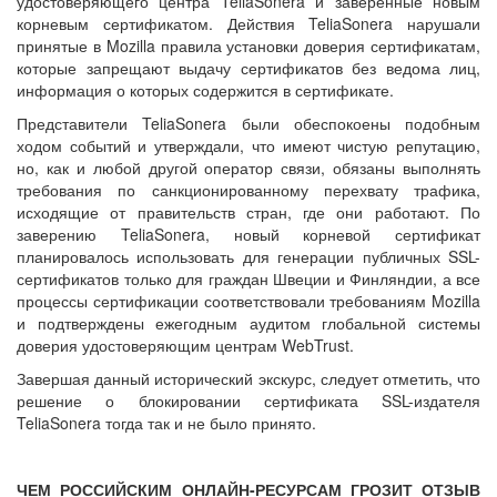
удостоверяющего центра TeliaSonera и заверенные новым
корневым сертификатом. Действия TeliaSonera нарушали
принятые в Mozilla правила установки доверия сертификатам,
которые запрещают выдачу сертификатов без ведома лиц,
информация о которых содержится в сертификате.
Представители TeliaSonera были обеспокоены подобным
ходом событий и утверждали, что имеют чистую репутацию,
но, как и любой другой оператор связи, обязаны выполнять
требования по санкционированному перехвату трафика,
исходящие от правительств стран, где они работают. По
заверению TeliaSonera, новый корневой сертификат
планировалось использовать для генерации публичных SSL-
сертификатов только для граждан Швеции и Финляндии, а все
процессы сертификации соответствовали требованиям Mozilla
и подтверждены ежегодным аудитом глобальной системы
доверия удостоверяющим центрам WebTrust.
Завершая данный исторический экскурс, следует отметить, что
решение о блокировании сертификата SSL-издателя
TeliaSonera тогда так и не было принято.
ЧЕМ РОССИЙСКИМ ОНЛАЙН-РЕСУРСАМ ГРОЗИТ ОТЗЫВ