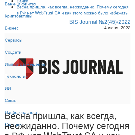
Банки
Банки и финтех
Весна пришла, как всегда, неожиданно. Почему сегодня
в РФ нет WebTrust CA и как этого можно было избежать
Криптоактивы
BIS Journal №2(45)/2022
14 июня, 2022
Бизнес
Сервисы
Соцсети
Импортозамещение
Технологии
ИИ
Связь
Весна пришла, как всегда,
Нацбезопасность
неожиданно. Почему сегодня
Санкции