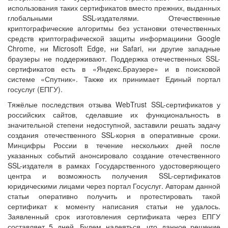
использования таких сертификатов вместо прежних, выданных
глобальными SSL-издателями. Отечественные
криптографические алгоритмы без установки отечественных
средств криптографической защиты информациини Google
Chrome, ни Microsoft Edge, ни Safari, ни другие западные
браузеры не поддерживают. Поддержка отечественных SSL-
сертификатов есть в «Яндекс.Браузере» и в поисковой
системе «Спутник». Также их принимает Единый портал
госуслуг (ЕПГУ).
Тяжёлые последствия отзыва WebTrust SSL-сертификатов у
российских сайтов, сделавшие их функциональность в
значительной степени недоступной, заставили решать задачу
создания отечественного SSL-корня в оперативные сроки.
Минцифры России в течение нескольких дней после
указанных событий анонсировало создание отечественного
SSL-издателя в рамках Государственного удостоверяющего
центра и возможность получения SSL-сертификатов
юридическими лицами через портал Госуслуг. Авторам данной
статьи оперативно получить и протестировать такой
сертификат к моменту написания статьи не удалось.
Заявленный срок изготовления сертификата через ЕПГУ
составляет 5 дней. Будем надеяться, что данное решение