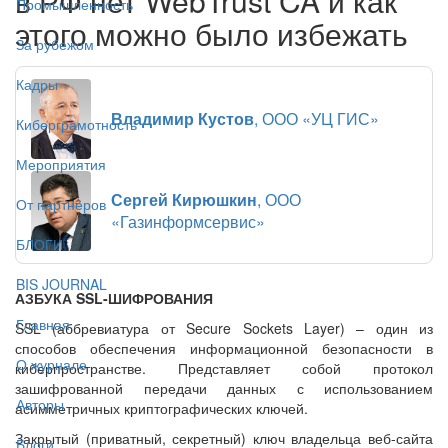
в РФ нет WebTrust CA и как
Промышленность
этого можно было избежать
За рубежом
Кадры
Владимир Кустов
, ООО «УЦ ГИС»
Киберграмотность
Мероприятия
Сергей Кирюшкин
, ООО
От партнёров
«Газинформсервис»
БЛОГИ
BIS JOURNAL
АЗБУКА SSL-ШИФРОВАНИЯ
Главная
SSL (аббревиатура от Secure Sockets Layer) – один из
способов обеспечения информационной безопасности в
О журнале
киберпространстве. Представляет собой протокол
зашифрованной передачи данных с использованием
Авторы
асимметричных криптографических ключей.
Закрытый (приватный, секретный) ключ владельца веб-сайта
Блоги