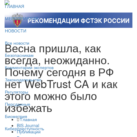
ГЛАВНАЯ
МЕРОПРИЯТИЯ
НОВОСТИ
Весна пришла, как
Все новости
всегда, неожиданно.
Безопасникам
Почему сегодня в РФ
Комментарии экспертов
нет WebTrust CA и как
Законодательство
этого можно было
Регуляторы
избежать
Персданные
Биометрия
Главная
BIS Journal
Киберпреступность
Публикации