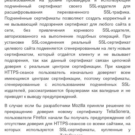
подчинённый сертификат своего SSL-издателя для
расшифровывания перехваченного SSL-трафика.
Подчинённые сертификаты позволяют создать корректный и
не вызывающий подозрения сертификат для любого сайта в
сети, без привлечения корневого SSL-издателя,
авторизованного на выполнение подобных операций. При
установке SSL-соединения реальный SSL-сертификат
целевого сайта подменяется сгенерированным на лету новым
сертификатом, который отдаётся клиенту и не вызывает
подозрения, так как данный сертификат связан цепочкой
доверия с реальным центром сертификации. При каждом
HTTPS-сеансе пользователь изначально доверяет всем
имеющимся центрам сертификации, поэтому сертификаты,
сгенерированные с использованием подчинённых SSL-
издателей, рассматриваются браузерами как валидные и не
приводят к выводу предупреждений.
В случае если бы разработчики Mozilla приняли решение по
прекращению доверия новому сертификату TeliaSonera,
пользователи Firefox начали бы получать предупреждение об
отсутствии доверия для HTTPS-сеансов со всеми сайтами, на
которых используются SSL-сертификаты, купленные у