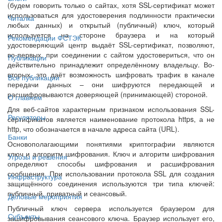
(будем говорить только о сайтах, хотя SSL-сертификат может
использоваться для удостоверения подлинности практически
Читалка
любых данных) и открытый (публичный) ключ, который
используется на стороне браузера и на который
Рекомендации ФСТЭК
удостоверяющий центр выдаёт SSL-сертификат, позволяют,
во-первых, при соединении с сайтом удостовериться, что он
Публикации
действительно принадлежит определённому владельцу. Во-
вторых, это даёт возможность шифровать трафик в канале
Все публикации
передачи данных – они шифруются передающей и
расшифровываются доверяющей (принимающей) стороной.
О главном
Для веб-сайтов характерным признаком использования SSL-
Регуляторы
сертификатов является наименование протокола https, а не
http, что обозначается в начале адреса сайта (URL).
Банки
Основополагающими понятиями криптографии являются
ключ и алгоритм шифрования. Ключ и алгоритм шифрования
Угрозы и решения
определяют способы шифрования и расшифрования
сообщения. При использовании протокола SSL для создания
Инфраструктура
защищённого соединения используются три типа ключей:
публичный, приватный и сеансовый.
Деловые мероприятия
Публичный ключ сервера используется браузером для
Субъекты
зашифровывания сеансового ключа. Браузер использует его,