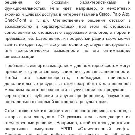
решения, со схожими характеристиками и
функциональностью. Речь идёт, например, о межсетевых
экранах и шлюзах доступа в интернет (замена Cisco, Palo Alto,
CheckPoint и т. д.). Отечественные решения отстают в
возможностях и характеристиках, при этом их стоимость
сопоставима со стоимостью зарубежных аналогов, а порой и
превышает её. Естественно, и процесс миграции также может
занять не один год — в случае, если отсутствуют инструменты
или технологические возможности по его оптимизации/
автоматизации.
Проблемы с импортозамещением для некоторых систем могут
привести к существенному снижению уровня защищённости.
Чтобы это компенсировать, необходимо привлекать
дополнительные ресурсы, а также разработать для вендоров
механизм заинтересованности в улучшении их продуктов —
через гранты, субсидии и другие преференции, разумеется,
параллельно с системой контроля за результатами.
Стоит также отметить инициативы по составлению каталогов, в
которых для западного ПО указываются замещающие их
отечественные решения. Например, такой каталог достаточно
оперативно выпустила АРПП «Отечественный софт».
Понятно, что такая работа только начата, но её надо