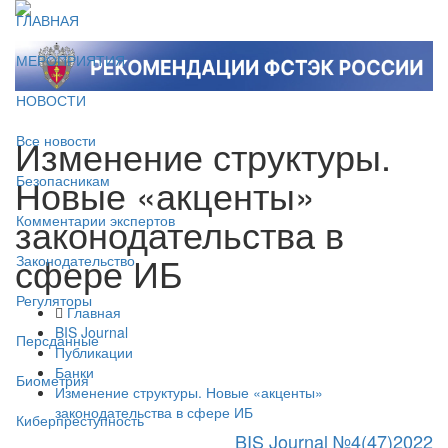
ГЛАВНАЯ
МЕРОПРИЯТИЯ
НОВОСТИ
Изменение структуры.
Все новости
Новые «акценты»
Безопасникам
законодательства в
Комментарии экспертов
сфере ИБ
Законодательство
Регуляторы
Главная
BIS Journal
Персданные
Публикации
Банки
Биометрия
Изменение структуры. Новые «акценты»
законодательства в сфере ИБ
Киберпреступность
BIS Journal №4(47)2022