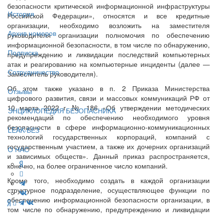
безопасности критической информационной инфраструктуры
История
Российской Федерации», относятся и все кредитные
организации, необходимо возложить на заместителя
Архив номеров
руководителя организации полномочия по обеспечению
информационной безопасности, в том числе по обнаружению,
Подписка
предупреждению и ликвидации последствий компьютерных
атак и реагированию на компьютерные инциденты (далее —
Сотрудничество
Заместитель руководителя).
Об этом также указано в п. 2 Приказа Министерства
Отзывы
цифрового развития, связи и массовых коммуникаций РФ от
10 марта 2022 г. № 186 «Об утверждении методических
ЭНЦИКЛОПЕДИЯ БЕЗОПАСНИКА
рекомендаций по обеспечению необходимого уровня
безопасности в сфере информационно-коммуникационных
LEAK-БЕЗ
технологий государственных корпораций, компаний с
государственным участием, а также их дочерних организаций
О НАС
и зависимых обществ». Данный приказ распространяется,
конечно, на более ограниченное число компаний.
Кроме того, необходимо создать в каждой организации
структурное подразделение, осуществляющее функции по
обеспечению информационной безопасности организации, в
том числе по обнаружению, предупреждению и ликвидации