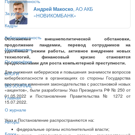
Промышленность
Андрей Макоско
, АО АКБ
За рубежом
«НОВИКОМБАНК»
Кадры
Киберграмотность
Осложнение внешнеполитической обстановки,
продолжение пандемии, перевод сотрудников на
Мероприятия
удалённый режим работы, активное внедрение новых
технологий, финансовый кризис становятся
От партнёров
предпосылками для роста компьютерной преступности.
Для снижения киберрисков и повышения значимости вопросов
БЛОГИ
кибербезопасности в организациях со стороны Государства
произошли изменения законодательства с расстановкой новых
BIS JOURNAL
«акцентов», были разработаны Указ Президента РФ № 250 от
01.05.2022 и Постановление Правительства № 1272 от
Главная
15.07.2022.
О журнале
Указ и Постановление распространяются на:
Авторы
федеральные органы исполнительной власти;
Блоги
высшие исполнительные органы государственной