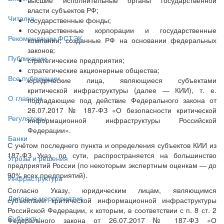
власти субъектов РФ;
Читалка
государственные фонды;
государственные корпорации и государственные
Рекомендации ФСТЭК
компании, созданные РФ на основании федеральных
законов;
Публикации
стратегические предприятия;
стратегические акционерные общества;
Все публикации
юридические лица, являющиеся субъектами
критической инфраструктуры (далее — КИИ), т. е.
О главном
подпадающие под действие Федерального закона от
26.07.2017 № 187-ФЗ «О безопасности критической
Регуляторы
информационной инфраструктуры Российской
Федерации».
Банки
С учётом последнего пункта и определения субъектов КИИ из
187-ФЗ Указ, по сути, распространяется на большинство
Угрозы и решения
предприятий России (по некоторым экспертным оценкам — до
90% всех предприятий).
Инфраструктура
Согласно Указу, юридическим лицам, являющимся
Деловые мероприятия
субъектами критической информационной инфраструктуры
Российской Федерации, к которым, в соответствии с п. 8 ст. 2
Субъекты
Федерального закона от 26.07.2017 № 187-ФЗ «О