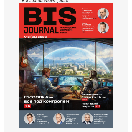
- BIS Journal №2(61)2026 -