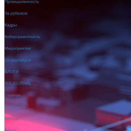
Промышленность
За рубежом
Кадры
Киберграмотность
Мероприятия
От партнёров
БЛОГИ
BIS JOURNAL
Главная
О журнале
Авторы
Блоги