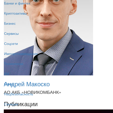
Банки и финтех
Криптоактивы
Бизнес
Сервисы
Соцсети
Импортозамещение
Технологии
ИИ
Андрей Макоско
Связь
АО АКБ «НОВИКОМБАНК»
Нацбезопасность
Публикации
Санкции