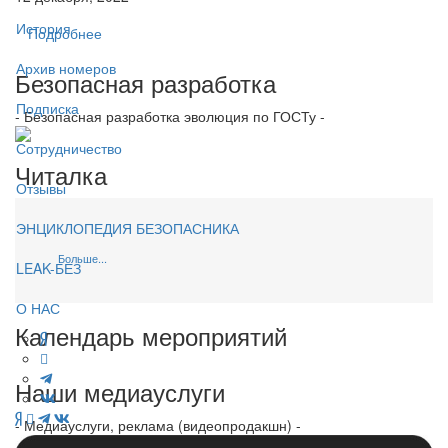
История
Подробнее
Архив номеров
Безопасная разработка
Подписка
- Безопасная разработка эволюция по ГОСТу -
Сотрудничество
Читалка
Отзывы
ЭНЦИКЛОПЕДИЯ БЕЗОПАСНИКА
Больше...
LEAK-БЕЗ
О НАС
Календарь мероприятий
Наши медиауслуги
- Медиауслуги, реклама (видеопродакшн) -