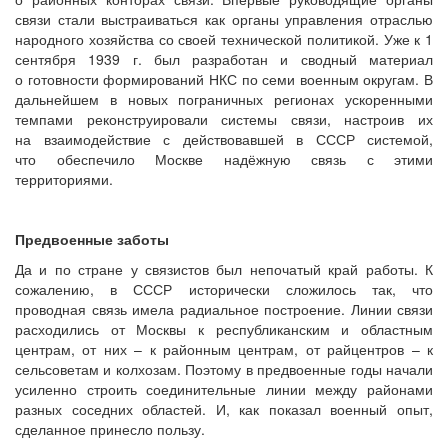
связи стали выстраиваться как органы управления отраслью
народного хозяйства со своей технической политикой. Уже к 1
сентября 1939 г. был разработан и сводный материал
о готовности формирований НКС по семи военным округам. В
дальнейшем в новых пограничных регионах ускоренными
темпами реконструировали системы связи, настроив их
на взаимодействие с действовавшей в СССР системой,
что обеспечило Москве надёжную связь с этими
территориями.
Предвоенные заботы
Да и по стране у связистов был непочатый край работы. К
сожалению, в СССР исторически сложилось так, что
проводная связь имела радиальное построение. Линии связи
расходились от Москвы к республиканским и областным
центрам, от них – к районным центрам, от райцентров – к
сельсоветам и колхозам. Поэтому в предвоенные годы начали
усиленно строить соединительные линии между районами
разных соседних областей. И, как показал военный опыт,
сделанное принесло пользу.