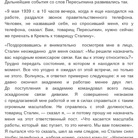
Дальнейшие события со слов Пересыпкина развивались так.
«9 мая 1939 г. в 10 часов вечера, когда я еще находился на
работе, раздался звонок правительственного телефона.
Человек, не назвавший себя, но спросивший меня, кто у
телефона, сказал: Вам, товарищ Пересыпкин, нужно сейчас
же приехать в Кремль к товарищу Сталину».
«Поздоровавшись и внимательно посмотрев мне в лицо,
Сталин неожиданно для меня сказал: «Мы решили назначить
вас народным комиссаром связи. Как вы к этому относитесь?»
Трудно передать состояние, в котором я находился в тот
момент. Все что угодно я ожидал от этой встречи, но только
не этого. Волнуясь, я ответил примерно следующее: я не так
давно окончил академию и работаю менее двух лет.
До поступления в академию командовал всего лишь
эскадроном связи дивизии. Я совершенно незнаком
с предлагаемой мне работой и не в силах справиться с таким
огромным масштабом. Не справлюсь с этой должностью,
товарищ Сталин, — сказал я, — и потому прошу не назначать
меня на этот ответственный пост. «Что касается масштаба
работы, который вас пугает, то это ничего. Мы вам поможем».
Я пытался что-то сказать, шел за ним следом, но Сталин снял
трубку телефона и, набрав номер, сказал кому-то: «Наркомом