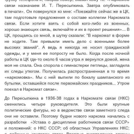
связи назначаем И. Т. Пересыпкина. Завтра опубликовать
в печати». Он повернулся ко мне: «Поезжайте сейчас же в ЦК,
там подготовьте предложения о составе коллегии Наркомата
связи. Если хотите взять с собой кого-либо из военных,
хорошо знающих связь, включайте и их в проект решения»... В
ЦК, прощаясь со мной, в шутку сказали: "В наркомат в форме
не ходите. Там привыкли иметь дело с военными более
высоких званий". А ведь я никогда не носил гражданской
одежды, и у меня ее попросту не было. Когда после ночной
работы в ЦК где-то около 6 часов утра я вернулся домой, жена
моя не спала. Она спорола с гимнастерки петлицы, загладила
их следы утюгом. Получилась распространенная в то время
«наркомовка». Мы с ней выпили по бокалу шампанского из
бутылки, оставшейся после первомайских праздников... Утром
поехал в Наркомат связи».
До Пересыпкина в 1936-38 годах в Наркомате связи (НКС)
сменились четыре руководителя. Это были крупные
политические фигуры, но в ведомстве связи заметного следа
они не оставили. Поэтому будни нового наркома начались с
разработки «Устава о дисциплине работников связи СССР»
и положений: о НКС СССР; об областных Управлениях НКС;
о районных конторах связи. Впервые руководящие органы