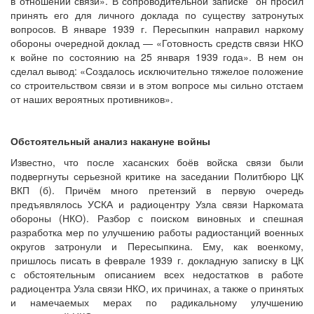
в отношении связи». В сопроводительной записке он просил
принять его для личного доклада по существу затронутых
вопросов. В январе 1939 г. Пересыпкин направил наркому
обороны очередной доклад — «Готовность средств связи НКО
к войне по состоянию на 25 января 1939 года». В нем он
сделал вывод: «Создалось исключительно тяжелое положение
со строительством связи и в этом вопросе мы сильно отстаем
от наших вероятных противников».
Обстоятельный анализ накануне войны
Известно, что после хасанских боёв войска связи были
подвергнуты серьезной критике на заседании Политбюро ЦК
ВКП (б). Причём много претензий в первую очередь
предъявлялось УСКА и радиоцентру Узла связи Наркомата
обороны (НКО). Разбор с поиском виновных и спешная
разработка мер по улучшению работы радиостанций военных
округов затронули и Пересыпкина. Ему, как военкому,
пришлось писать в феврале 1939 г. докладную записку в ЦК
с обстоятельным описанием всех недостатков в работе
радиоцентра Узла связи НКО, их причинах, а также о принятых
и намечаемых мерах по радикальному улучшению