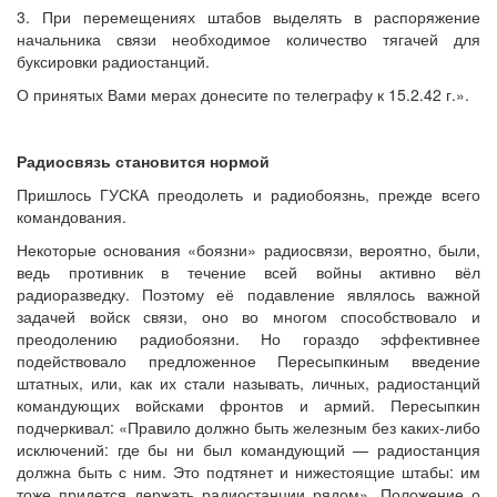
3. При перемещениях штабов выделять в распоряжение
начальника связи необходимое количество тягачей для
буксировки радиостанций.
О принятых Вами мерах донесите по телеграфу к 15.2.42 г.».
Радиосвязь становится нормой
Пришлось ГУСКА преодолеть и радиобоязнь, прежде всего
командования.
Некоторые основания «боязни» радиосвязи, вероятно, были,
ведь противник в течение всей войны активно вёл
радиоразведку. Поэтому её подавление являлось важной
задачей войск связи, оно во многом способствовало и
преодолению радиобоязни. Но гораздо эффективнее
подействовало предложенное Пересыпкиным введение
штатных, или, как их стали называть, личных, радиостанций
командующих войсками фронтов и армий. Пересыпкин
подчеркивал: «Правило должно быть железным без каких-либо
исключений: где бы ни был командующий — радиостанция
должна быть с ним. Это подтянет и нижестоящие штабы: им
тоже придется держать радиостанции рядом». Положение о