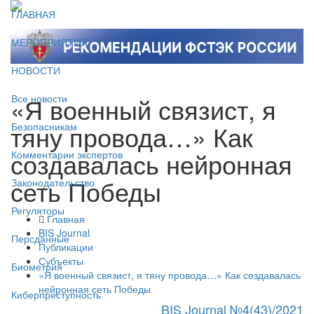
ГЛАВНАЯ
МЕРОПРИЯТИЯ
НОВОСТИ
«Я военный связист, я
Все новости
тяну провода…» Как
Безопасникам
создавалась нейронная
Комментарии экспертов
сеть Победы
Законодательство
Регуляторы
Главная
BIS Journal
Персданные
Публикации
Субъекты
Биометрия
«Я военный связист, я тяну провода…» Как создавалась
нейронная сеть Победы
Киберпреступность
BIS Journal №4(43)/2021