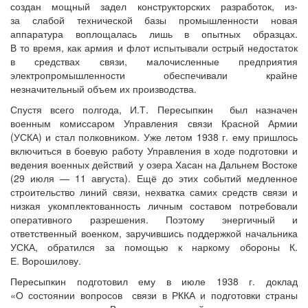
создан мощный задел конструкторских разработок, из-
за слабой технической базы промышленности новая
аппаратура воплощалась лишь в опытных образцах.
В то время, как армия и флот испытывали острый недостаток
в средствах связи, малочисленные предприятия
электропромышленности обеспечивали крайне
незначительный объем их производства.
Спустя всего полгода, И.Т. Пересыпкин был назначен
военным комиссаром Управления связи Красной Армии
(УСКА) и стал полковником. Уже летом 1938 г. ему пришлось
включиться в боевую работу Управления в ходе подготовки и
ведения военных действий у озера Хасан на Дальнем Востоке
(29 июля — 11 августа). Ещё до этих событий медленное
строительство линий связи, нехватка самих средств связи и
низкая укомплектованность личным составом потребовали
оперативного разрешения. Поэтому энергичный и
ответственный военком, заручившись поддержкой начальника
УСКА, обратился за помощью к наркому обороны К.
Е. Ворошилову.
Пересыпкин подготовил ему в июле 1938 г. доклад
«О состоянии вопросов связи в РККА и подготовки страны