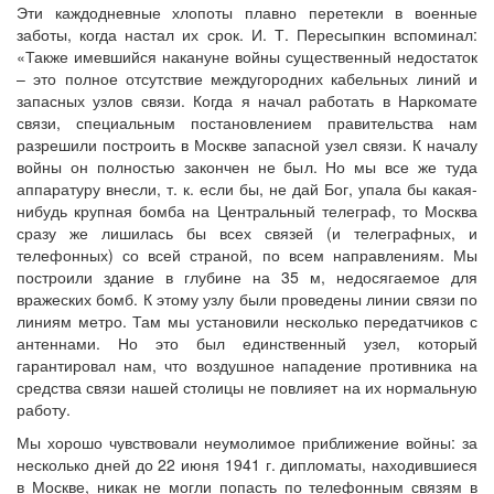
Эти каждодневные хлопоты плавно перетекли в военные
заботы, когда настал их срок. И. Т. Пересыпкин вспоминал:
«Также имевшийся накануне войны существенный недостаток
– это полное отсутствие междугородних кабельных линий и
запасных узлов связи. Когда я начал работать в Наркомате
связи, специальным постановлением правительства нам
разрешили построить в Москве запасной узел связи. К началу
войны он полностью закончен не был. Но мы все же туда
аппаратуру внесли, т. к. если бы, не дай Бог, упала бы какая-
нибудь крупная бомба на Центральный телеграф, то Москва
сразу же лишилась бы всех связей (и телеграфных, и
телефонных) со всей страной, по всем направлениям. Мы
построили здание в глубине на 35 м, недосягаемое для
вражеских бомб. К этому узлу были проведены линии связи по
линиям метро. Там мы установили несколько передатчиков с
антеннами. Но это был единственный узел, который
гарантировал нам, что воздушное нападение противника на
средства связи нашей столицы не повлияет на их нормальную
работу.
Мы хорошо чувствовали неумолимое приближение войны: за
несколько дней до 22 июня 1941 г. дипломаты, находившиеся
в Москве, никак не могли попасть по телефонным связям в