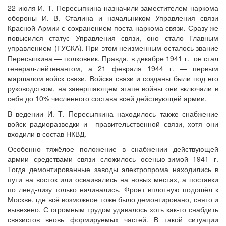
22 июля И. Т. Пересыпкина назначили заместителем наркома
обороны И. В. Сталина и начальником Управления связи
Красной Армии с сохранением поста наркома связи. Сразу же
повысился статус Управления связи, оно стало Главным
управлением (ГУСКА). При этом неизменным осталось звание
Пересыпкина — полковник. Правда, в декабре 1941 г. он стал
генерал-лейтенантом, а 21 февраля 1944 г. — первым
маршалом войск связи. Войска связи и созданы были под его
руководством, на завершающем этапе войны они включали в
себя до 10% численного состава всей действующей армии.
В ведении И. Т. Пересыпкина находилось также снабжение
войск радиоразведки и правительственной связи, хотя они
входили в состав НКВД.
Особенно тяжёлое положение в снабжении действующей
армии средствами связи сложилось осенью-зимой 1941 г.
Тогда демонтированные заводы электропрома находились в
пути на восток или осваивались на новых местах, а поставки
по ленд-лизу только начинались. Фронт вплотную подошёл к
Москве, где всё возможное тоже было демонтировано, снято и
вывезено. С огромным трудом удавалось хоть как-то снабдить
связистов вновь формируемых частей. В такой ситуации