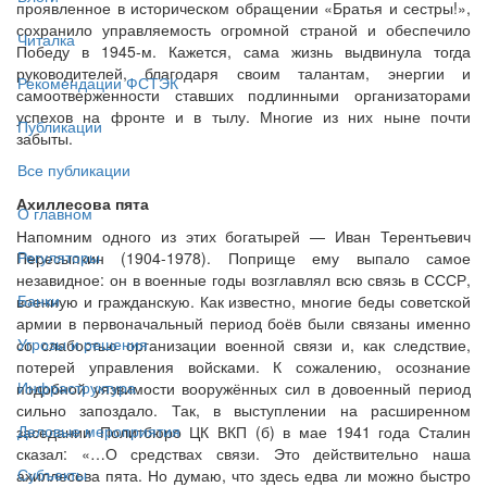
проявленное в историческом обращении «Братья и сестры!»,
сохранило управляемость огромной страной и обеспечило
Читалка
Победу в 1945-м. Кажется, сама жизнь выдвинула тогда
руководителей, благодаря своим талантам, энергии и
Рекомендации ФСТЭК
самоотверженности ставших подлинными организаторами
успехов на фронте и в тылу. Многие из них ныне почти
Публикации
забыты.
Все публикации
Ахиллесова пята
О главном
Напомним одного из этих богатырей — Иван Терентьевич
Регуляторы
Пересыпкин (1904-1978). Поприще ему выпало самое
незавидное: он в военные годы возглавлял всю связь в СССР,
Банки
военную и гражданскую. Как известно, многие беды советской
армии в первоначальный период боёв были связаны именно
Угрозы и решения
со слабостью организации военной связи и, как следствие,
потерей управления войсками. К сожалению, осознание
Инфраструктура
подобной уязвимости вооружённых сил в довоенный период
сильно запоздало. Так, в выступлении на расширенном
Деловые мероприятия
заседании Политбюро ЦК ВКП (б) в мае 1941 года Сталин
сказал: «…О средствах связи. Это действительно наша
Субъекты
ахиллесова пята. Но думаю, что здесь едва ли можно быстро