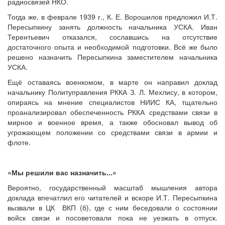
радиосвязей НКО.
Тогда же, в феврале 1939 г., К. Е. Ворошилов предложил И.Т.
Пересыпкину занять должность начальника УСКА. Иван
Терентьевич отказался, сославшись на отсутствие
достаточного опыта и необходимой подготовки. Всё же было
решено назначить Пересыпкина заместителем начальника
УСКА.
Ещё оставаясь военкомом, в марте он направил доклад
начальнику Политуправления РККА З. Л. Мехлису, в котором,
опираясь на мнение специалистов НИИС КА, тщательно
проанализировал обеспеченность РККА средствами связи в
мирное и военное время, а также обосновал вывод об
угрожающем положении со средствами связи в армии и
флоте.
«Мы решили вас назначить...»
Вероятно, государственный масштаб мышления автора
доклада впечатлил его читателей и вскоре И.Т. Пересыпкина
вызвали в ЦК ВКП (б), где с ним беседовали о состоянии
войск связи и посоветовали пока не уезжать в отпуск.