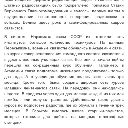
штатных радиостанциях было подкреплено приказом Ставки
Верховного Главнокомандования и явилось первым шагом в
осуществлении всестороннего внедрения радиосвязи в
войсках. Велика здесь роль и квалифицированных кадров
связистов.
В системе Наркомата связи СССР их готовили пять
институтов, большое количество техникумов. По данным
Пересыпкина, военные связисты обучались в Академии связи,
на курсах совершенствования командного состава связистов и
в десять военных училищах связи. Все они в начале войны
перешли на сокращенный курс обучения. Например, в
Академии связи подготовка инженеров продолжалась только
два года. А в училищах обучение велось всего лишь три
месяца. Кроме того, была создана широкая сеть курсов
младших лейтенантов связи. На передовой они находились
недолго. В среднем через один-два месяца каждый из них или
погибал, или получал ранение. Действовали также десять
курсов по подготовке радистов, где их обучали в течение трех
месяцев. В Горьком имелась школа старшин-радистов,
которых готовили для работы на мощных телеграфных
станциях.