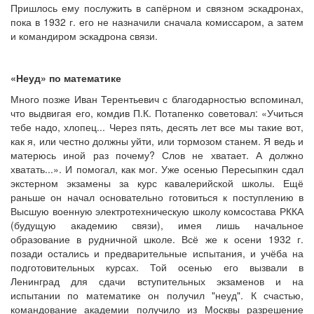
Пришлось ему послужить в сапёрном и связном эскадронах,
пока в 1932 г. его не назначили сначала комиссаром, а затем
и командиром эскадрона связи.
«Неуд» по математике
Много позже Иван Терентьевич с благодарностью вспоминал,
что выдвигая его, комдив П.К. Потапенко советовал: «Учиться
тебе надо, хлопец... Через пять, десять лет все мы такие вот,
как я, или честно должны уйти, или тормозом станем. Я ведь и
матерюсь иной раз почему? Слов не хватает. А должно
хватать...». И помогал, как мог. Уже осенью Пересыпкин сдал
экстерном экзамены за курс кавалерийской школы. Ещё
раньше он начал основательно готовиться к поступлению в
Высшую военную электротехническую школу комсостава РККА
(будущую академию связи), имея лишь начальное
образование в рудничной школе. Всё же к осени 1932 г.
позади остались и предварительные испытания, и учёба на
подготовительных курсах. Той осенью его вызвали в
Ленинград для сдачи вступительных экзаменов и на
испытании по математике он получил "неуд". К счастью,
командование академии получило из Москвы разрешение