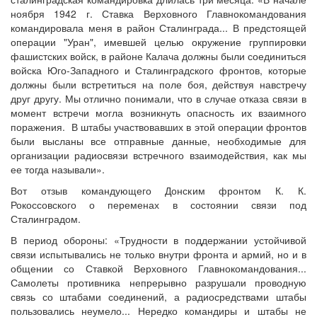
ноября 1942 г. Ставка Верховного Главнокомандования
командировала меня в район Сталинграда... В предстоящей
операции "Уран", имевшей целью окружение группировки
фашистских войск, в районе Калача должны были соединиться
войска Юго-Западного и Сталинградского фронтов, которые
должны были встретиться на поле боя, действуя навстречу
друг другу. Мы отлично понимали, что в случае отказа связи в
момент встречи могла возникнуть опасность их взаимного
поражения. В штабы участвовавших в этой операции фронтов
были высланы все отправные данные, необходимые для
организации радиосвязи встречного взаимодействия, как мы
ее тогда называли».
Вот отзыв командующего Донским фронтом К. К.
Рокоссовского о переменах в состоянии связи под
Сталинградом.
В период обороны: «Трудности в поддержании устойчивой
связи испытывались не только внутри фронта и армий, но и в
общении со Ставкой Верховного Главнокомандования...
Самолеты противника непрерывно разрушали проводную
связь со штабами соединений, а радиосредствами штабы
пользовались неумело... Нередко командиры и штабы не