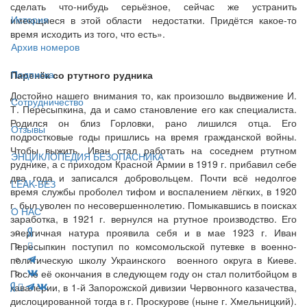
сделать что-нибудь серьёзное, сейчас же устранить
История
имеющиеся в этой области недостатки. Придётся какое-то
время исходить из того, что есть».
Архив номеров
Подписка
Паренёк со ртутного рудника
Достойно нашего внимания то, как произошло выдвижение И.
Сотрудничество
Т. Пересыпкина, да и само становление его как специалиста.
Родился он близ Горловки, рано лишился отца. Его
Отзывы
подростковые годы пришлись на время гражданской войны.
Чтобы выжить, Иван стал работать на соседнем ртутном
ЭНЦИКЛОПЕДИЯ БЕЗОПАСНИКА
руднике, а с приходом Красной Армии в 1919 г. прибавил себе
два года и записался добровольцем. Почти всё недолгое
LEAK-БЕЗ
время службы проболел тифом и воспалением лёгких, в 1920
г. был уволен по несовершеннолетию. Помыкавшись в поисках
О НАС
заработка, в 1921 г. вернулся на ртутное производство. Его
энергичная натура проявила себя и в мае 1923 г. Иван
Пересыпкин поступил по комсомольской путевке в военно-
политическую школу Украинского военного округа в Киеве.
После её окончания в следующем году он стал политбойцом в
кавалерии, в 1-й Запорожской дивизии Червонного казачества,
дислоцированной тогда в г. Проскурове (ныне г. Хмельницкий).