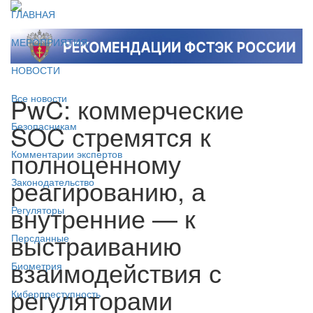
ГЛАВНАЯ
МЕРОПРИЯТИЯ
НОВОСТИ
PwC: коммерческие
Все новости
SOC стремятся к
Безопасникам
полноценному
Комментарии экспертов
реагированию, а
Законодательство
внутренние — к
Регуляторы
выстраиванию
Персданные
взаимодействия с
Биометрия
регуляторами
Киберпреступность