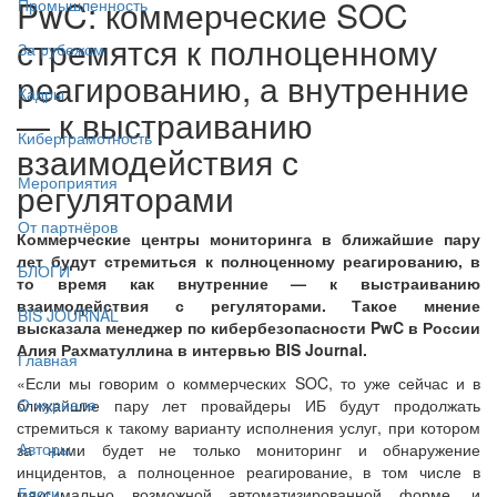
PwC: коммерческие SOC
Промышленность
стремятся к полноценному
За рубежом
реагированию, а внутренние
Кадры
— к выстраиванию
Киберграмотность
взаимодействия с
Мероприятия
регуляторами
От партнёров
Коммерческие центры мониторинга в ближайшие пару
лет будут стремиться к полноценному реагированию, в
БЛОГИ
то время как внутренние — к выстраиванию
взаимодействия с регуляторами. Такое мнение
BIS JOURNAL
высказала менеджер по кибербезопасности PwC в России
Алия Рахматуллина в интервью BIS Journal.
Главная
«Если мы говорим о коммерческих SOC, то уже сейчас и в
О журнале
ближайшие пару лет провайдеры ИБ будут продолжать
стремиться к такому варианту исполнения услуг, при котором
Авторы
за ними будет не только мониторинг и обнаружение
инцидентов, а полноценное реагирование, в том числе в
Блоги
максимально возможной автоматизированной форме, и