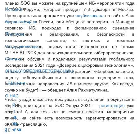
планах SOC вы можете на крупнейшем ИБ-мероприятии года
История
— SOC-Форуме, который пройдет 7-8 декабря в Москве.
Предварительная программа уже
опубликована
на сайте. А со
Архив номеров
стороны PwC в России, они обещают поговорить о Managed
сервисах ИБ, подходах к формированию сценариев
Подписка
обнаружения и реагирования, о безопасности в
технологическом сегменте, о тактиках и техниках
Сотрудничество
злоумышленников, почему стоит использовать не только
MITRE ATT&CK для анализа деятельности киберпреступников.
Отзывы
«А также обсудим и поделимся результатами глобального
исследования 2021 года «Доверие к цифровым технологиям»,
ЭНЦИКЛОПЕДИЯ БЕЗОПАСНИКА
которое затрагивает вопросы стратегий кибербезопасности,
оценку киберустойчивости к возможным сценариям атак,
LEAK-БЕЗ
перспективные направления ИБ и многое другое. Как всегда,
скучно не будет!» — обещает Алия Рахматуллина.
О НАС
Чтобы увидеть всё это, послушать выступления и окунуться в
мир ИБ, приходите на SOC-Форум 2021 —
регистрация
уже
открыта! А для тех, кто не сможет посетить мероприятие
лично, на сайте есть возможность зарегистрироваться на
онлайн-трансляцию.