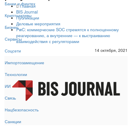
Банки и финтех
Главная
BIS Journal
Криптоактивы
Публикации
Деловые мероприятия
Бизнес
PwC: коммерческие SOC стремятся к полноценному
реагированию, а внутренние — к выстраиванию
Сервисы
взаимодействия с регуляторами
14 октября, 2021
Соцсети
Импортозамещение
Технологии
ИИ
Связь
Нацбезопасность
Санкции