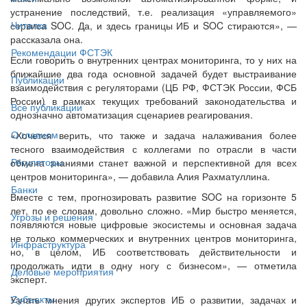
устранение последствий, т.е. реализация «управляемого»
Читалка
сервиса SOC. Да, и здесь границы ИБ и SOC стираются», —
рассказала она.
Рекомендации ФСТЭК
Если говорить о внутренних центрах мониторинга, то у них на
ближайшие два года основной задачей будет выстраивание
Публикации
взаимодействия с регуляторами (ЦБ РФ, ФСТЭК России, ФСБ
России) в рамках текущих требований законодательства и
Все публикации
однозначно автоматизация сценариев реагирования.
О главном
«Хочется верить, что также и задача налаживания более
тесного взаимодействия с коллегами по отрасли в части
Регуляторы
обмена знаниями станет важной и перспективной для всех
центров мониторинга», — добавила Алия Рахматуллина.
Банки
Вместе с тем, прогнозировать развитие SOC на горизонте 5
лет, по ее словам, довольно сложно. «Мир быстро меняется,
Угрозы и решения
появляются новые цифровые экосистемы и основная задача
не только коммерческих и внутренних центров мониторинга,
Инфраструктура
но, в целом, ИБ соответствовать действительности и
продолжать идти в одну ногу с бизнесом», — отметила
Деловые мероприятия
эксперт.
Субъекты
Узнать мнения других экспертов ИБ о развитии, задачах и