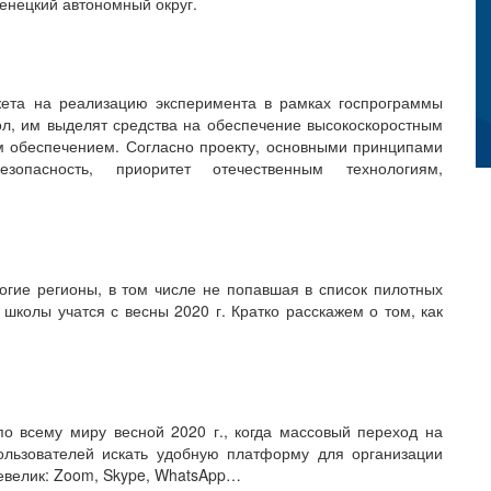
енецкий автономный округ.
жета на реализацию эксперимента в рамках госпрограммы
ол, им выделят средства на обеспечение высокоскоростным
м обеспечением. Согласно проекту, основными принципами
опасность, приоритет отечественным технологиям,
гие регионы, в том числе не попавшая в список пилотных
колы учатся с весны 2020 г. Кратко расскажем о том, как
 всему миру весной 2020 г., когда массовый переход на
ользователей искать удобную платформу для организации
евелик: Zoom, Skype, WhatsApp…