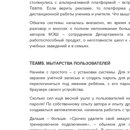
столкнулись с альтернативной платформой – вст
Teams. Если верить рекламе, то платформа 
дистанционной работы ученика и учителя. Что вышл
Обкатка системы началась внезапно, во время 
разговор о многом: о полном непонимании больш
авторов МЭШ – сотрудников Департамента и
работоспособный продукт, о неготовности школ к 
учебных заведений и в семьях.
TEAMS. МЫТАРСТВА ПОЛЬЗОВАТЕЛЕЙ
Начнём с простого – с установки системы. Для 
заранее учётной записью и создать пароль для р
перелогиниться под именем ребёнка, с его парол
браузере своего устройства.
Сколько сил ещё весной ушло у пользователей на
пароля! По собственному опыту автора и опыту др
создаваться автоматически, начинала работать с т
Дальше – больше. «Срочно удалите свой аккаунт
тренировочное подключение», – обычное для 
возмущённые возгласы родителей. В процессе выя