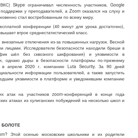
ВКС) Skype ограничивал численность участников, Google
поддержки у преподавателей, а Zoom оказался на слуху и
гновенно стал востребованным по всему миру.
сплатной конференции (40 минут для урока достаточно),
евышает втрое среднестатистический класс.
внезапные отключения из-за повышенных нагрузок. Весной
и лицами. Исследователи безопасности находили бреши в
афик шёл без сквозного шифрования) и уязвимости в
и, однако дыры в безопасности платформы по-прежнему
 в апреле 2020 г. компанию Luta Security. За 90 дней
иальности информации пользователей, а также запустить
ашедшим уязвимости в платформе и уведомившим компанию
ких атак на участников zoom-конференций в конце года
ких атаках из хулиганских побуждений на несколько школ и
В БОЛОТЕ
oom? Этой осенью московские школьники и их родители