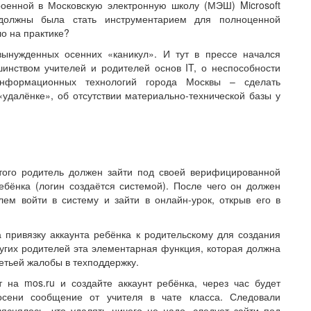
роенной в Московскую электронную школу (МЭШ) Microsoft
должны была стать инструментарием для полноценной
о на практике?
вынужденных осенних «каникул». И тут в прессе начался
инством учителей и родителей основ IT, о неспособности
нформационных технологий города Москвы – сделать
«удалёнке», об отсутствии материально-технической базы у
этого родитель должен зайти под своей верифицированной
ебёнка (логин создаётся системой). После чего он должен
ем войти в систему и зайти в онлайн-урок, открыв его в
 привязку аккаунта ребёнка к родительскому для создания
угих родителей эта элементарная функция, которая должна
ретьей жалобы в техподдержку.
 на mos.ru и создайте аккаунт ребёнка, через час будет
осени сообщение от учителя в чате класса. Следовали
снялось, что удалять ничего не надо, следует зайти под