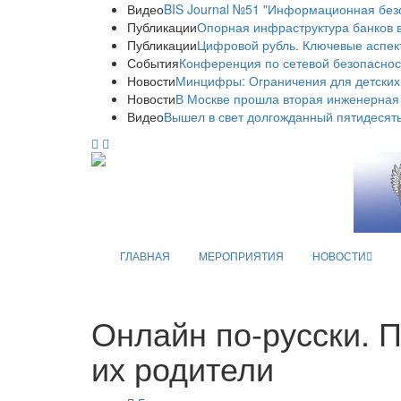
Видео
BIS Journal №51 "Информационная без
Публикации
Опорная инфраструктура банков в
Публикации
Цифровой рубль. Ключевые аспек
События
Конференция по сетевой безопаснос
Новости
Минцифры: Ограничения для детских
Новости
В Москве прошла вторая инженерная
Видео
Вышел в свет долгожданный пятидесяты
ГЛАВНАЯ
МЕРОПРИЯТИЯ
НОВОСТИ
Онлайн по-русски. П
их родители