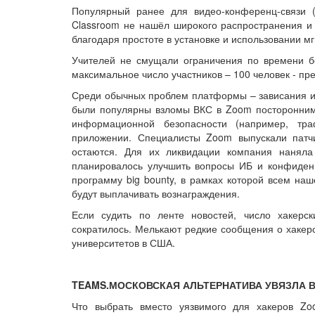
Популярный ранее для видео-конференц-связи (
Classroom не нашёл широкого распространения и 
благодаря простоте в установке и использовании м
Учителей не смущали ограничения по времени бе
максимальное число участников – 100 человек - пр
Среди обычных проблем платформы – зависания и 
были популярны взломы ВКС в Zoom посторонним
информационной безопасности (например, тр
приложении. Специалисты Zoom выпускали патч
остаются. Для их ликвидации компания наняла
планировалось улучшить вопросы ИБ и конфиденц
программу big bounty, в рамках которой всем н
будут выплачивать вознаграждения.
Если судить по ленте новостей, число хакерс
сократилось. Мелькают редкие сообщения о хакерс
университетов в США.
TEAMS.МОСКОВСКАЯ АЛЬТЕРНАТИВА УВЯЗЛА 
Что выбрать вместо уязвимого для хакеров Z