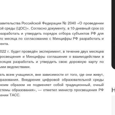
равительства Российской Федерации № 2040 «О проведении
й среды (ЦОС)». Согласно документу, в 10-дневный срок со
разработать и утвердить порядок отбора субъектов РФ для
ого месяца по согласованию с Минцифры РФ разработать и
ента.
2022 г. будет проведён эксперимент, в течение двух месяцев
просвещения и Минцифры соглашение о взаимодействии в
есяцев разработать и утвердить свою дорожную карту по
ыми ведомствами.
ать всем учащимся, вне зависимости от того, где они живут,
бразования. Внедрение цифровой образовательной среды
никоим образом не подменяет собой традиционный, очный
Н
истемы образования», — отметил министр просвещения РФ
щении ТАСС.