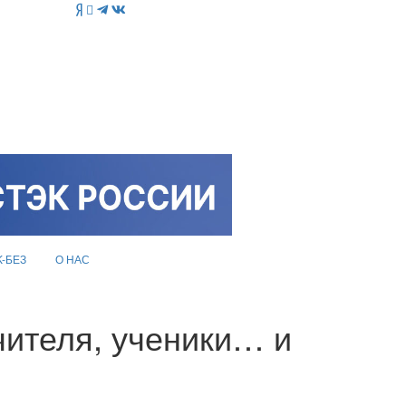
K-БЕЗ
О НАС
учителя, ученики… и