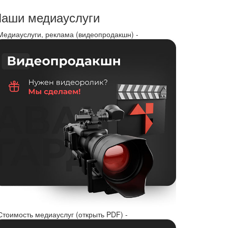
аши медиауслуги
 Медиауслуги, реклама (видеопродакшн) -
Стоимость медиауслуг (открыть PDF) -