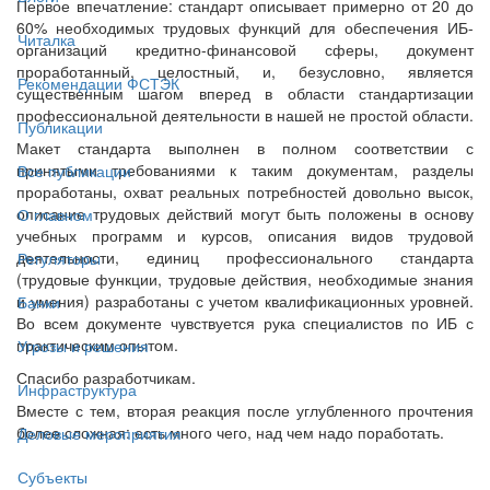
Первое впечатление: стандарт описывает примерно от 20 до
60% необходимых трудовых функций для обеспечения ИБ-
Читалка
организаций кредитно-финансовой сферы, документ
проработанный, целостный, и, безусловно, является
Рекомендации ФСТЭК
существенным шагом вперед в области стандартизации
профессиональной деятельности в нашей не простой области.
Публикации
Макет стандарта выполнен в полном соответствии с
принятыми требованиями к таким документам, разделы
Все публикации
проработаны, охват реальных потребностей довольно высок,
описание трудовых действий могут быть положены в основу
О главном
учебных программ и курсов, описания видов трудовой
деятельности, единиц профессионального стандарта
Регуляторы
(трудовые функции, трудовые действия, необходимые знания
и умения) разработаны с учетом квалификационных уровней.
Банки
Во всем документе чувствуется рука специалистов по ИБ с
практическим опытом.
Угрозы и решения
Спасибо разработчикам.
Инфраструктура
Вместе с тем, вторая реакция после углубленного прочтения
более сложная: есть много чего, над чем надо поработать.
Деловые мероприятия
Субъекты