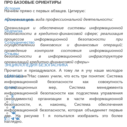
ПРО БАЗОВЫЕ ОРИЕНТИРЫ
История
Начнем прямо с первых абзацев. Цитирую:
«Основная цель вида профессиональной деятельности:
Архив номеров
Организация и обеспечение системы информационной
Подписка
безопасности в кредитно-финансовой сфере; реализация
процессов информационной безопасности при
Сотрудничество
осуществлении банковских и финансовых операций;
проведение контроля состояния информационной
Отзывы
безопасности в информационной инфраструктуре
организаций кредитно-финансовой сферы»
ЭНЦИКЛОПЕДИЯ БЕЗОПАСНИКА
Прочитал и призадумался. А тому ли я учу наше молодое
пополнение?Нас самих учили, что есть три понятия: Система
LEAK-БЕЗ
информационной безопасности как совокупность
организационных мер, Система менеджмента
О НАС
информационной безопасности как подсистема управления
(менеджмента) организации в части информационной
безопасности, и, наконец, Система обеспечения
информационной безопасности, которая объединяет первые
две. На рисунке 1 я попытался изобразить это более
наглядно.