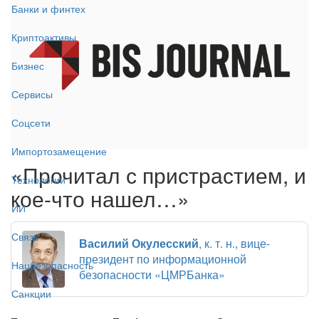
Банки и финтех
Криптоактивы
Бизнес
Сервисы
Соцсети
Импортозамещение
«Прочитал с пристрастием, и
Технологии
кое-что нашел…»
ИИ
Связь
Василий Окулесский
, к. т. н., вице-
президент по информационной
Нацбезопасность
безопасности «ЦМРБанка»
Санкции