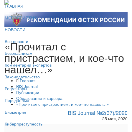
ГЛАВНАЯ
МЕРОПРИЯТИЯ
НОВОСТИ
«Прочитал с
Все новости
пристрастием, и кое-что
Безопасникам
нашел…»
Комментарии экспертов
Законодательство
Главная
BIS Journal
Регуляторы
Публикации
Образование и карьера
Персданные
«Прочитал с пристрастием, и кое-что нашел…»
BIS Journal №2(37)/2020
Биометрия
25 мая, 2020
Киберпреступность