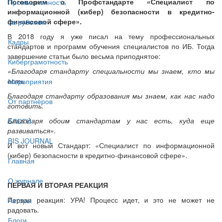
Поговорим о Профстандарте «Специалист по
Промышленность
информационной (кибер) безопасности в кредитно-
финансовой сфере».
За рубежом
В 2018 году я уже писал на тему профессиональных
Кадры
стандартов и программ обучения специалистов по ИБ. Тогда
завершение статьи было весьма приподнятое:
Киберграмотность
«Благодаря стандарту специальности мы знаем, кто мы
есть.
Мероприятия
Благодаря стандарту образования мы знаем, как нас надо
От партнёров
готовить.
Благодаря обоим стандартам у нас есть, куда еще
БЛОГИ
развиваться».
BIS JOURNAL
И вот новый Стандарт: «Специалист по информационной
(кибер) безопасности в кредитно-финансовой сфере».
Главная
О журнале
ПЕРВАЯ И ВТОРАЯ РЕАКЦИЯ
Первая реакция: УРА! Процесс идет, и это не может не
Авторы
радовать.
Блоги