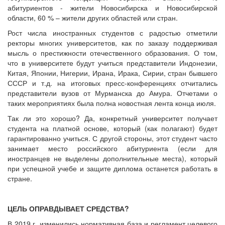
абитуриентов - жители Новосибирска и Новосибирской
области, 60 % – жители других областей или стран.
Рост числа иностранных студентов с радостью отметили
ректоры многих университетов, как по заказу поддерживая
мысль о престижности отечественного образования. О том,
что в университете будут учиться представители Индонезии,
Китая, Японии, Нигерии, Ирана, Ирака, Сирии, стран бывшего
СССР и т.д. на итоговых пресс-конференциях отчитались
представители вузов от Мурманска до Амура. Отчетами о
таких мероприятиях была полна новостная лента конца июля.
Так ли это хорошо? Да, конкретный университет получает
студента на платной основе, который (как полагают) будет
гарантированно учиться. С другой стороны, этот студент часто
занимает место российского абитуриента (если для
иностранцев не выделены дополнительные места), который
при успешной учебе и защите диплома останется работать в
стране.
ЦЕЛЬ ОПРАВДЫВАЕТ СРЕДСТВА?
В 2019 г. изменились нормативная база и регламент целевого