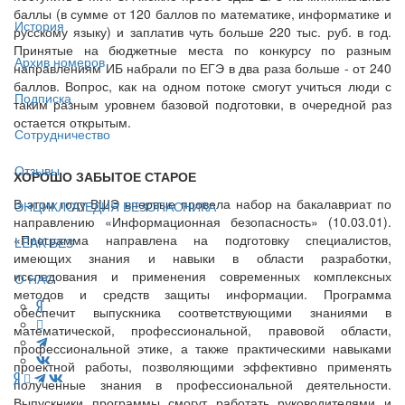
баллы (в сумме от 120 баллов по математике, информатике и
История
русскому языку) и заплатив чуть больше 220 тыс. руб. в год.
Принятые на бюджетные места по конкурсу по разным
Архив номеров
направлениям ИБ набрали по ЕГЭ в два раза больше - от 240
баллов. Вопрос, как на одном потоке смогут учиться люди с
Подписка
таким разным уровнем базовой подготовки, в очередной раз
остается открытым.
Сотрудничество
Отзывы
ХОРОШО ЗАБЫТОЕ СТАРОЕ
В этом году ВШЭ впервые провела набор на бакалавриат по
ЭНЦИКЛОПЕДИЯ БЕЗОПАСНИКА
направлению «Информационная безопасность» (10.03.01).
«Программа направлена на подготовку специалистов,
LEAK-БЕЗ
имеющих знания и навыки в области разработки,
исследования и применения современных комплексных
О НАС
методов и средств защиты информации. Программа
обеспечит выпускника соответствующими знаниями в
математической, профессиональной, правовой области,
профессиональной этике, а также практическими навыками
проектной работы, позволяющими эффективно применять
полученные знания в профессиональной деятельности.
Выпускники программы смогут работать руководителями и