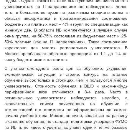
годам… Однако какого бы то ни было увеличения числа мест в
университетах по IT-направлениям не наблюдается. Более
того, в большинстве вузов по различным специальностям в
области информатики и программирования соотношение
бюджетных и платных мест – 4:1 и групп по специализации как
минимум две. В области ИБ комплектуется в лучшем случае
одна группа, на 50-75% состоящая из бюджетных мест и 25-
50% платных (как на IT направлениях). Такое соотношение
характерно для многих региональных университетов. В
Москве преобладают обратные пропорции: от 1:1 до 1:4 по
числу бюджетников и платников.
С учетом ежегодного роста цен за обучение, ухудшения
экономической ситуации в стране, конкурс на платное
обучение высок только в столицах, чем и пользуются многие
университеты. Стоимость обучения в ВШЭ и каком-нибудь
периферийном вузе отличается в 3-4 раза. Часто в
региональных университетах наблюдается недобор, а
окончательные списки зачисленных на обучение с
компенсацией его стоимости не сформированы до самого
начала учебного года. Можно, конечно, сослаться на разницу
в качестве обучения, но стандарт подготовки утвержден ФУМО
по ИБ и, по идее, студенты получают одни и те же базовые