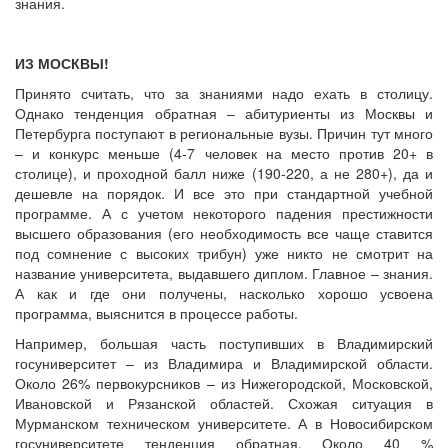
знания.
ИЗ МОСКВЫ!
Принято считать, что за знаниями надо ехать в столицу.
Однако тенденция обратная – абитуриенты из Москвы и
Петербурга поступают в региональные вузы. Причин тут много
– и конкурс меньше (4-7 человек на место против 20+ в
столице), и проходной балл ниже (190-220, а не 280+), да и
дешевле на порядок. И все это при стандартной учебной
программе. А с учетом некоторого падения престижности
высшего образования (его необходимость все чаще ставится
под сомнение с высоких трибун) уже никто не смотрит на
название университета, выдавшего диплом. Главное – знания.
А как и где они получены, насколько хорошо усвоена
программа, выяснится в процессе работы.
Например, большая часть поступивших в Владимирский
госуниверситет – из Владимира и Владимирской области.
Около 26% первокурсников – из Нижегородской, Московской,
Ивановской и Рязанской областей. Схожая ситуация в
Мурманском техническом университете. А в Новосибирском
госуниверситете тенденция обратная. Около 40 %