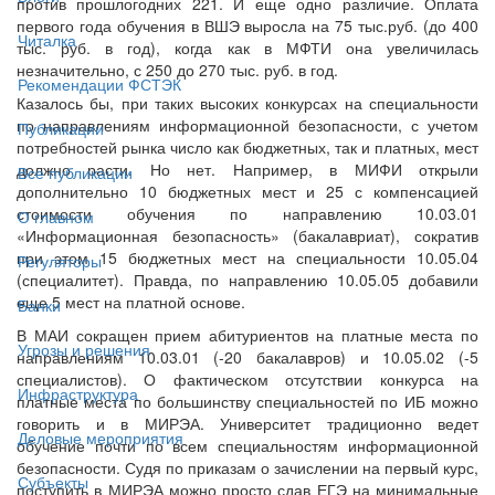
против прошлогодних 221. И еще одно различие. Оплата
первого года обучения в ВШЭ выросла на 75 тыс.руб. (до 400
Читалка
тыс. руб. в год), когда как в МФТИ она увеличилась
незначительно, с 250 до 270 тыс. руб. в год.
Рекомендации ФСТЭК
Казалось бы, при таких высоких конкурсах на специальности
по направлениям информационной безопасности, с учетом
Публикации
потребностей рынка число как бюджетных, так и платных, мест
должно расти. Но нет. Например, в МИФИ открыли
Все публикации
дополнительно 10 бюджетных мест и 25 с компенсацией
стоимости обучения по направлению 10.03.01
О главном
«Информационная безопасность» (бакалавриат), сократив
при этом 15 бюджетных мест на специальности 10.05.04
Регуляторы
(специалитет). Правда, по направлению 10.05.05 добавили
еще 5 мест на платной основе.
Банки
В МАИ сокращен прием абитуриентов на платные места по
Угрозы и решения
направлениям 10.03.01 (-20 бакалавров) и 10.05.02 (-5
специалистов). О фактическом отсутствии конкурса на
Инфраструктура
платные места по большинству специальностей по ИБ можно
говорить и в МИРЭА. Университет традиционно ведет
Деловые мероприятия
обучение почти по всем специальностям информационной
безопасности. Судя по приказам о зачислении на первый курс,
Субъекты
поступить в МИРЭА можно просто сдав ЕГЭ на минимальные