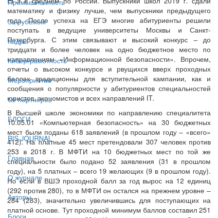
ЕГЭ в среднем по России. Выпускники школ 2019 г. сдали
Промышленность
математику и физику лучше, чем выпускники предыдущего
года. После успеха на ЕГЭ многие абитуриенты решили
За рубежом
поступать в ведущие университеты Москвы и Санкт-
Петербурга. С этим связывают и высокий конкурс – до
Кадры
тридцати и более человек на одно бюджетное место по
направлениям «Информационной безопасности». Впрочем,
Киберграмотность
отчеты о высоком конкурсе и рвущихся вверх проходных
баллах традиционны для вступительной кампании, как и
Мероприятия
сообщения о популярности у абитуриентов специальностей
юристов, экономистов и всех направлений IT.
От партнёров
В Высшей школе экономики по направлению специалитета
БЛОГИ
10.05.01 «Компьютерная безопасность» на 30 бюджетных
мест были поданы 618 заявлений (в прошлом году – «всего»
BIS JOURNAL
412). На платные 45 мест претендовали 307 человек против
253 в 2018 г. В МФТИ на 10 бюджетных мест по той же
Главная
специальности было подано 52 заявления (31 в прошлом
году), на 5 платных – всего 19 желающих (9 в прошлом году).
О журнале
Но если в ВШЭ проходной балл за год вырос на 12 единиц
(292 против 280), то в МФТИ он остался на прежнем уровне –
Авторы
284 (283), значительно увеличившись для поступающих на
платной основе. Тут проходной минимум баллов составил 251
Блоги