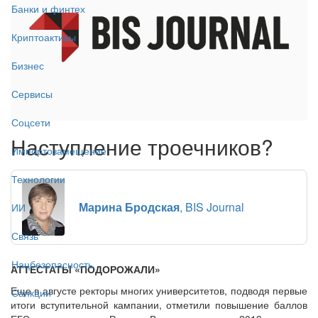
Банки и финтех
Криптоактивы
Бизнес
Сервисы
Соцсети
Наступление троечников?
Импортозамещение
Технологии
Марина Бродская
, BIS Journal
ИИ
Связь
Нацбезопасность
АТТЕСТАТЫ «ПОДОРОЖАЛИ»
Еще в августе ректоры многих университетов, подводя первые
Санкции
итоги вступительной кампании, отметили повышение баллов