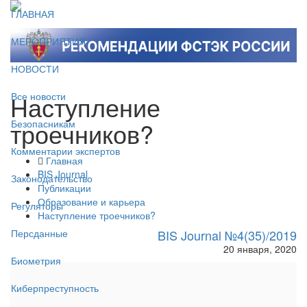
ГЛАВНАЯ
МЕРОПРИЯТИЯ
НОВОСТИ
Наступление
Все новости
троечников?
Безопасникам
Комментарии экспертов
Главная
BIS Journal
Законодательство
Публикации
Образование и карьера
Регуляторы
Наступление троечников?
BIS Journal №4(35)/2019
Персданные
20 января, 2020
Биометрия
Киберпреступность