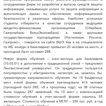
сотрудниками фирм по разработке и выпуску средств защиты
информации, оказывающих услуги по защите информации и
выполняющих заказы по обеспечению информационной
безопасности в различных сферах. Наиболее успешные
студенты отбираются в качестве сотрудников ведущими
кредитно-финансовыми организациями (Сбербанк,
Газпромбанк, ВнешЭкономБанк), а также крупными
государственными корпорациями (Ростелеком, Россети,
Газпром)», - говорится на сайте ВШЭ. Как и на специалитете
по ИБ, конкурс в бакалавриат превысил 20 человек на место, а
проходной балл составил 288.
Новую форму обучения – очно-заочную для бакалавров
(10.03.01) в дополнение к традиционной очной – предложил
Лингвистический университет. Он традиционно пользуется
популярностью у абитуриентов, несмотря на, казалось бы,
гуманитарную направленность обучения. На 15 бюджетных
мест очной формы обучения претендовали 414 человек
(проходной балл 265, +8 к прошлому году), на 36 платных
были поданы 287 заявлений. На 10 мест с компенсацией
стоимости обучения в очно-заочной форме нашлось 55
желающих. Стоимость обучения в МГЛУ – 330 тыс. руб. в год
(+90 тыс. руб. к цене 2018 г.).