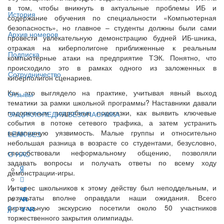
в том, чтобы вникнуть в актуальные проблемы ИБ и
История
содержание обучения по специальности «Компьютерная
безопасность», но главное – студенты должны были сами
Архив номеров
провести увлекательную демонстрацию будней ИБ-шника,
отражая на киберполигоне приближенные к реальным
Подписка
компьютерные атаки на предприятие ТЭК. Понятно, что
происходило это в рамках одного из заложенных в
Сотрудничество
киберполигон сценариев.
Как это выглядело на практике, учитывая явный выход
Отзывы
тематики за рамки школьной программы? Наставники давали
подопечным подробные подсказки, как выявить ключевые
ЭНЦИКЛОПЕДИЯ БЕЗОПАСНИКА
события в потоке сетевого трафика, а затем устранить
выявленную уязвимость. Малые группы и относительно
LEAK-БЕЗ
небольшая разница в возрасте со студентами, безусловно,
способствовали неформальному общению, позволяли
О НАС
задавать вопросы и получать ответы по всему ходу
демонстрации-игры.
Интерес школьников к этому действу был неподдельным, и
результаты вполне оправдали наши ожидания. Всего
виртуальную экскурсию посетили около 50 участников
торжественного закрытия олимпиады.