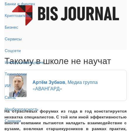
Банки и финтех
Криптоактивы
Бизнес
Сервисы
Соцсети
Такому в школе не научат
Импортозамещение
Технологии
Артём Зубков
, Медиа группа
ИИ
«АВАНГАРД»
Связь
Нацбезопасность
На отраслевых форумах из года в год констатируется
нехватка специалистов. С той или иной эффективностью
Санкции
многие компании пытаются наладить взаимодействие с
вузами, вовлекая старшекурсников в рамках практик,