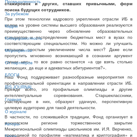
Промышленность
стажировок и других, ставших привычными, форм
поиска будущих сотрудников.
За рубежом
При этом технологии кадрового укрепления отрасли ИБ в
целом на уровне системы высшего образования реализуются
Кадры
преимущественно через обновление образовательных
стандартов и распределение бюджетных мест в вузах по
Киберграмотность
соответствующим специальностям. Но можно ли улучшить
ситуацию простым увеличением числа мест? Даже если
Мероприятия
пропустить мгновенно возникающий в сознании аргумент
«денег нет», то все равно останется «а где взять столько
От партнёров
желающих, да еще и адекватных абитуриентов?».
БЛОГИ
Наш Фонд поддерживает разнообразные мероприятия по
профессиональной ориентации в направлении отрасти ИБ.
BIS JOURNAL
Прежде всего, это профильные олимпиады и другие
интеллектуальные соревнования. Старшеклассники,
Главная
участвующие в них, образуют удачную, перспективную
целевую аудиторию для такой деятельности.
О журнале
В частности, по сложившейся традиции, Фонд организует в
московском регионе торжественное закрытие
Авторы
Межрегиональной олимпиады школьников им. И.Я. Верченко,
проводимой по профилям «математика и криптография» и
Блоги