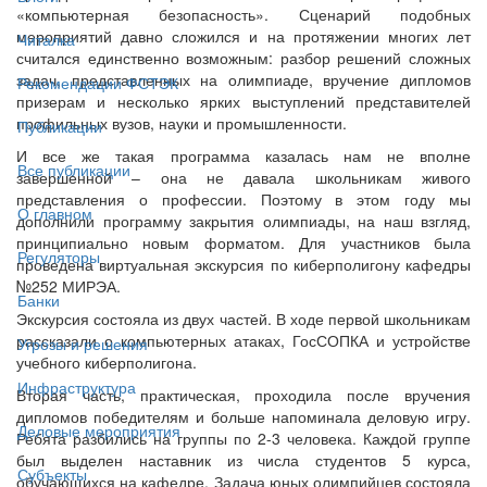
«компьютерная безопасность». Сценарий подобных
мероприятий давно сложился и на протяжении многих лет
Читалка
считался единственно возможным: разбор решений сложных
задач, представленных на олимпиаде, вручение дипломов
Рекомендации ФСТЭК
призерам и несколько ярких выступлений представителей
профильных вузов, науки и промышленности.
Публикации
И все же такая программа казалась нам не вполне
Все публикации
завершенной – она не давала школьникам живого
представления о профессии. Поэтому в этом году мы
О главном
дополнили программу закрытия олимпиады, на наш взгляд,
принципиально новым форматом. Для участников была
Регуляторы
проведена виртуальная экскурсия по киберполигону кафедры
№252 МИРЭА.
Банки
Экскурсия состояла из двух частей. В ходе первой школьникам
рассказали о компьютерных атаках, ГосСОПКА и устройстве
Угрозы и решения
учебного киберполигона.
Инфраструктура
Вторая часть, практическая, проходила после вручения
дипломов победителям и больше напоминала деловую игру.
Деловые мероприятия
Ребята разбились на группы по 2-3 человека. Каждой группе
был выделен наставник из числа студентов 5 курса,
Субъекты
обучающихся на кафедре. Задача юных олимпийцев состояла