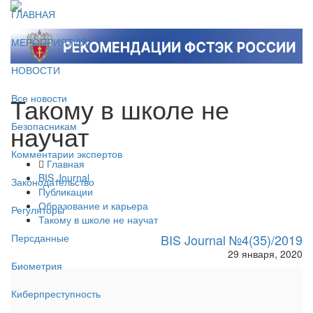
ГЛАВНАЯ
МЕРОПРИЯТИЯ
НОВОСТИ
Такому в школе не
Все новости
научат
Безопасникам
Комментарии экспертов
Главная
BIS Journal
Законодательство
Публикации
Образование и карьера
Регуляторы
Такому в школе не научат
BIS Journal №4(35)/2019
Персданные
29 января, 2020
Биометрия
Киберпреступность