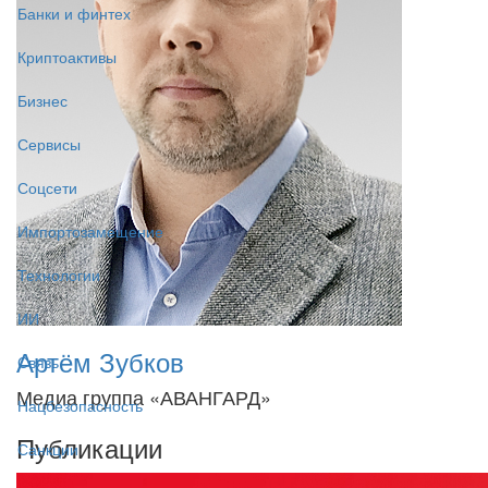
Банки и финтех
Криптоактивы
Бизнес
Сервисы
Соцсети
Импортозамещение
Технологии
ИИ
Артём Зубков
Связь
Медиа группа «АВАНГАРД»
Нацбезопасность
Публикации
Санкции