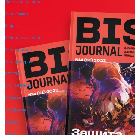
Промышленность
За рубежом
Кадры
Киберграмотность
Мероприятия
От партнёров
БЛОГИ
BIS JOURNAL
Главная
О журнале
Авторы
Блоги