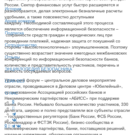
России. Сектор финансовых услуг быстро расширяется и
История
разнообразится, делая электронные безналичные расчеты
удобными, а также повсеместно доступными
Архив номеров
каждому. Необходимой составляющей этого процесса
является обеспечение информационной безопасности –
Подписка
сохранности средств граждан и юридических лиц при
проведении платежей, надежная защита от покушений со
Сотрудничество
стороны «высокотехнологичных» злоумышленников. Поэтому
существенно возрастает значение ежегодных межбанковских
Отзывы
конференций по информационной безопасности банков,
количество и представительность участников, перечень и
ЭНЦИКЛОПЕДИЯ БЕЗОПАСНИКА
важность обсуждаемых вопросов.
Уральский форум – центральное деловое мероприятие
LEAK-БЕЗ
отрасли, проводившееся в Деловом центре «Юбилейный»,
организованное Ассоциацией российских банков и
О НАС
Некоммерческим партнёрством «АБИСС» при поддержке
Банка России. Небывало большое количество участников, 330
делегата, широко и полно представляли все субъекты отрасли
– государственных регуляторов (Банк России, ФСБ России,
Роскомнадзор и ФСТЭК России), бизнес-сообщества и
некоммерческие партнёрства, банки, поставщиков решений,
научные учреждения, обучающие организации и