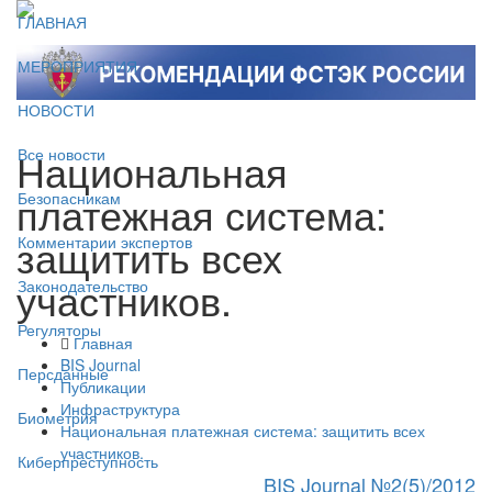
ГЛАВНАЯ
МЕРОПРИЯТИЯ
НОВОСТИ
Национальная
Все новости
платежная система:
Безопасникам
защитить всех
Комментарии экспертов
участников.
Законодательство
Регуляторы
Главная
BIS Journal
Персданные
Публикации
Инфраструктура
Биометрия
Национальная платежная система: защитить всех
участников.
Киберпреступность
BIS Journal №2(5)/2012