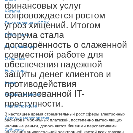
финансовых услуг
Читалка
сопровождается ростом
угроз хищений. Итогом
Рекомендации ФСТЭК
форума стала
Публикации
договорённость о слаженной
Все публикации
совместной работе для
О главном
обеспечения надежной
защиты денег клиентов и
Регуляторы
противодействия
Банки
организованной IT-
Угрозы и решения
преступности.
Инфраструктура
В настоящее время стремительный рост сферы электронных
Деловые мероприятия
расчетов и мобильных платежей, постепенно вытесняющих
наличные деньги, дополняются близкими перспективами
Субъекты
наделения универсальной электронной картой всех граждан