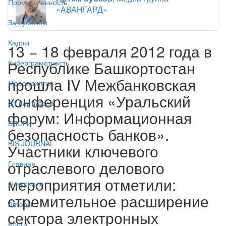
Промышленность
«АВАНГАРД»
За рубежом
Кадры
13 − 18 февраля 2012 года в
Республике Башкортостан
Киберграмотность
прошла IV Межбанковская
Мероприятия
конференция «Уральский
От партнёров
форум: Информационная
БЛОГИ
безопасность банков».
BIS JOURNAL
Участники ключевого
отраслевого делового
Главная
мероприятия отметили:
О журнале
стремительное расширение
Авторы
сектора электронных
Блоги