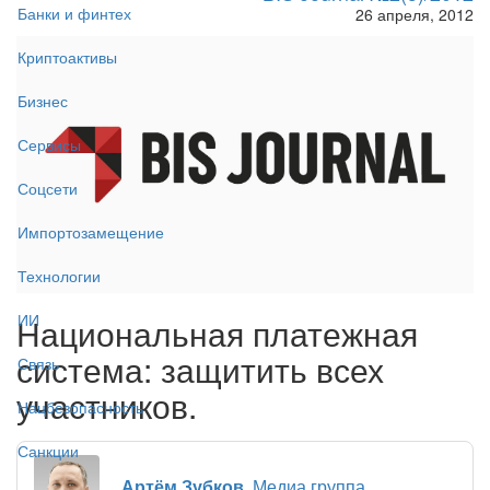
Банки и финтех
26 апреля, 2012
Криптоактивы
Бизнес
Сервисы
Соцсети
Импортозамещение
Технологии
ИИ
Национальная платежная
система: защитить всех
Связь
участников.
Нацбезопасность
Санкции
Артём Зубков
, Медиа группа