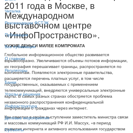
2011 года в Москве, в
Читалка
Международном
выставочном центре
Рекомендации ФСТЭК
«ИнфоПространство».
Публикации
ЧУЖИЕ ДЕНЬГИ МИЛЕЕ КОМПРОМАТА
Все публикации
Глобальное информационное общество развивается
О главном
взрывообразно. Увеличиваются объемы потоков информации,
их география перешагивает границы, распространяется по
Регуляторы
континентам. Появляются электронные правительства,
расширяется перечень платных услуг, в том числе
Банки
государственных, оказываемых с применением
телекоммуникаций, внедряются универсальные электронные
Угрозы и решения
карты. В самых разных странах обостряется проблема
незаконного распространения конфиденциальной
Инфраструктура
информации о гражданах через интернет.
Как отметил в своём выступлении заместитель министра связи
Деловые мероприятия
и массовых коммуникаций РФ И.И. Массух, «в период
развития интернета и активного использования государством
Субъекты