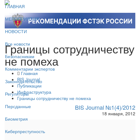
ГЛАВНАЯ
МЕРОПРИЯТИЯ
НОВОСТИ
Границы сотрудничеству
Все новости
не помеха
Безопасникам
Комментарии экспертов
Главная
BIS Journal
Законодательство
Публикации
Инфраструктура
Регуляторы
Границы сотрудничеству не помеха
BIS Journal №1(4)/2012
Персданные
18 января, 2012
Биометрия
Киберпреступность