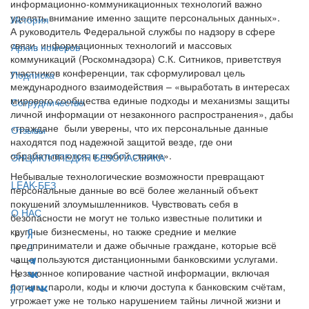
информационно-коммуникационных технологий важно
уделять внимание именно защите персональных данных».
История
А руководитель Федеральной службы по надзору в сфере
связи, информационных технологий и массовых
Архив номеров
коммуникаций (Роскомнадзора) С.К. Ситников, приветствуя
участников конференции, так сформулировал цель
Подписка
международного взаимодействия – «выработать в интересах
мирового сообщества единые подходы и механизмы защиты
Сотрудничество
личной информации от незаконного распространения», дабы
«граждане были уверены, что их персональные данные
Отзывы
находятся под надежной защитой везде, где они
обрабатываются, в любой стране».
ЭНЦИКЛОПЕДИЯ БЕЗОПАСНИКА
Небывалые технологические возможности превращают
LEAK-БЕЗ
персональные данные во всё более желанный объект
покушений злоумышленников. Чувствовать себя в
О НАС
безопасности не могут не только известные политики и
крупные бизнесмены, но также средние и мелкие
предприниматели и даже обычные граждане, которые всё
чаще пользуются дистанционными банковскими услугами.
Незаконное копирование частной информации, включая
логины, пароли, коды и ключи доступа к банковским счётам,
угрожает уже не только нарушением тайны личной жизни и