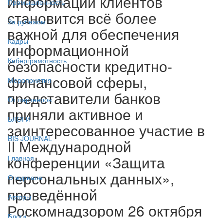
информации клиентов
Промышленность
становится всё более
За рубежом
важной для обеспечения
Кадры
информационной
безопасности кредитно-
Киберграмотность
финансовой сферы,
Мероприятия
представители банков
От партнёров
приняли активное и
БЛОГИ
заинтересованное участие в
BIS JOURNAL
II Международной
конференции «Защита
Главная
персональных данных»,
О журнале
проведённой
Авторы
Роскомнадзором 26 октября
Блоги