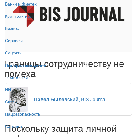
Банки и финтех
Криптоактивы
Бизнес
Сервисы
Соцсети
Границы сотрудничеству не
Импортозамещение
помеха
Технологии
ИИ
Павел Былевский
, BIS Journal
Связь
Нацбезопасность
Поскольку защита личной
Санкции