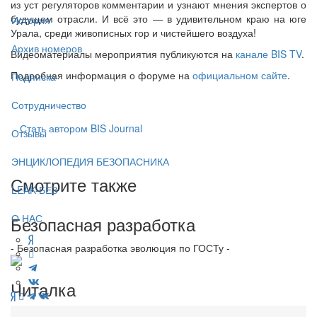
из уст регуляторов комментарии и узнают мнения экспертов о
будущем отрасли. И всё это — в удивительном краю на юге
История
Урала, среди живописных гор и чистейшего воздуха!
Архив номеров
Видеоматериалы мероприятия публикуются на
канале BIS TV
.
Подробная информация о форуме на
официальном сайте
.
Подписка
Сотрудничество
Стать автором BIS Journal
Отзывы
ЭНЦИКЛОПЕДИЯ БЕЗОПАСНИКА
Смотрите также
LEAK-БЕЗ
О НАС
Безопасная разработка
- Безопасная разработка эволюция по ГОСТу -
Читалка