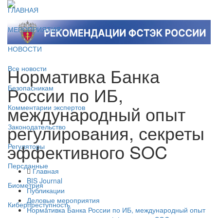
ГЛАВНАЯ
МЕРОПРИЯТИЯ
НОВОСТИ
Нормативка Банка
Все новости
России по ИБ,
Безопасникам
международный опыт
Комментарии экспертов
регулирования, секреты
Законодательство
эффективного SOC
Регуляторы
Персданные
Главная
BIS Journal
Биометрия
Публикации
Деловые мероприятия
Киберпреступность
Нормативка Банка России по ИБ, международный опыт