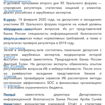
Промышленность
В деловой программе второго дня XII Уральского форума —
откровения регулятора, статистика хищений у клиентов,
За рубежом
диалог российских и зарубежных экспертов.
В среду, 19 февраля 2020 года, на дискуссиях и заседаниях
Кадры
участники XII Уральского форума подняли на новый уровень
обсуждение важнейших вопросов. Из уст представителей
Киберграмотность
Банка России специалисты информационной безопасности
узнали о нюансах новых нормативных требований, а также о
Мероприятия
результатах проверок регулятора в 2019 году.
От партнёров
Затем в конференц-зале состоялась панельная дискуссия с
участием зарубежных экспертов, модератором которой
БЛОГИ
выступил первый заместитель Председателя Банка России
Дмитрий Тулин. На дискуссии эксперты обменялись опытом
BIS JOURNAL
регулирования вопросов ИБ и киберустойчивости. После этого
на развёрнутом заседании представители банков и
Главная
крупнейших провайдеров сервисов ИБ рассмотрели методы
построения эффективного SOC в финансовых организациях
О журнале
— в условиях ограниченного бюджета.
Первый заместитель директора Департамента
Авторы
информационной безопасности Банка России Артём Сычёв
представил журналистам очередной Отчёт о статистике
Блоги