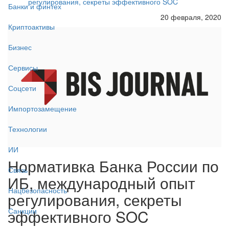
регулирования, секреты эффективного SOC
Банки и финтех
20 февраля, 2020
Криптоактивы
Бизнес
Сервисы
Соцсети
Импортозамещение
Технологии
ИИ
Нормативка Банка России по
Связь
ИБ, международный опыт
Нацбезопасность
регулирования, секреты
эффективного SOC
Санкции