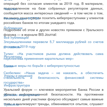
операций без согласия клиентов за 2019 год. В материале,
подготовленном на базе собранных регулятором данных,
Читалка
сообщается масса интересных сведений — в том числе о том,
как много денег сумели похитить киберпреступники у клиентов
Рекомендации ФСТЭК
российских банков по итогам ушедшего года.
Публикации
Подробнее об этом и других новостях прямиком с Уральского
форума — в журнале BIS Journal:
Все публикации
Злоумышленники перевели 5,7 миллиарда рублей со счетов
россиян в 2019 году
О главном
Тулин: «На участников рынка должна действовать сама
Регуляторы
перспектива применения карательных мер»
Главные меры по борьбе с киберпреступностью
Банки
Скобелкин: «Наша задача – не наказать, а обеспечить
Угрозы и решения
стабильность и безопасность финансовой системы
государства»
Инфраструктура
Уральский форум — ключевое мероприятие Банка России в
области информационной безопасности. На протяжении
Деловые мероприятия
нескольких дней участники фокусно обсуждают самые важные
темы и анализируют тренды, обмениваются опытом, слушают
Субъекты