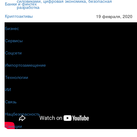
силовиками, цифровая экономика, безопасная
Банки и финтех
разработка
Криптоактивы
19 февраля, 2020
Бизнес
Сервисы
Соцсети
Импортозамещение
Технологии
ИИ
Связь
Нацбезопасность
Санкции