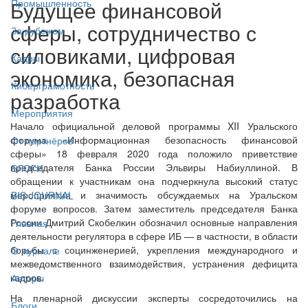
Будущее финансовой
Промышленность
сферы, сотрудничество с
За рубежом
силовиками, цифровая
Кадры
экономика, безопасная
Киберграмотность
разработка
Мероприятия
Начало официальной деловой программы XII Уральского
форума «Информационная безопасность финансовой
От партнёров
сферы» 18 февраля 2020 года положило приветствие
председателя Банка России Эльвиры Набиуллиной. В
БЛОГИ
обращении к участникам она подчеркнула высокий статус
мероприятия и значимость обсуждаемых на Уральском
BIS JOURNAL
форуме вопросов. Затем заместитель председателя Банка
России Дмитрий Скобелкин обозначил основные направления
Главная
деятельности регулятора в сфере ИБ — в частности, в области
борьбы с социнженерией, укрепления международного и
О журнале
межведомственного взаимодействия, устранения дефицита
кадров.
Авторы
На пленарной дискуссии эксперты сосредоточились на
Блоги