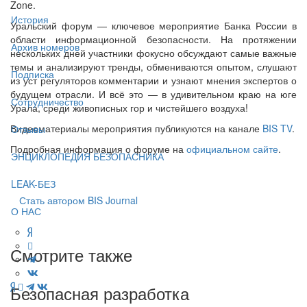
Zone.
История
Уральский форум — ключевое мероприятие Банка России в
области информационной безопасности. На протяжении
Архив номеров
нескольких дней участники фокусно обсуждают самые важные
темы и анализируют тренды, обмениваются опытом, слушают
Подписка
из уст регуляторов комментарии и узнают мнения экспертов о
будущем отрасли. И всё это — в удивительном краю на юге
Сотрудничество
Урала, среди живописных гор и чистейшего воздуха!
Видеоматериалы мероприятия публикуются на канале
BIS TV
.
Отзывы
Подробная информация о форуме на
официальном сайте
.
ЭНЦИКЛОПЕДИЯ БЕЗОПАСНИКА
LEAK-БЕЗ
Стать автором BIS Journal
О НАС
Смотрите также
Безопасная разработка