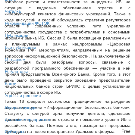
вопросах рисков и ответственности за инциденты ИБ, на
ситуации с кадровым обеспечением отрасли и с
Читалка
киберкультурой клиентов финансовых учреждений. Также в
ходе дискуссий и сессий обсуждалась стратегия регуляторов
Рекомендации ФСТЭК
отрасли в современных условиях, пути укрепления
сотрудничества государства с потребителями и основными
Публикации
игроками рынка ИБ. Сессия 3 была посвящена реализуемым
и планируемым в рамках нацпрограммы «Цифровая
Все публикации
экономика РФ» мероприятиям, направленным на решение
вопросов информационной безопасности. На заключительной
О главном
сессии дня были разобраны вопросы, связанные с
разработкой программного обеспечения — участие в ней
Регуляторы
принял представитель Всемирного Банка. Кроме того, в этот
день было проведено закрытое заседание представителей
Банки
национальных банков стран БРИКС с целью установления
сотрудничества в сфере ИБ.
Угрозы и решения
Также 18 февраля состоялось традиционное награждение
лауреатов премии «Информационная безопасность банков».
Инфраструктура
Статуэтку с фигурой орла получили деятели, сделавшие
важный вклад в развитие отрасли и повышение уровня ИБ в
Деловые мероприятия
российских банках. Помимо этого, насыщенная программа
проходила на новом пространстве Уральского форума — Free
Субъекты