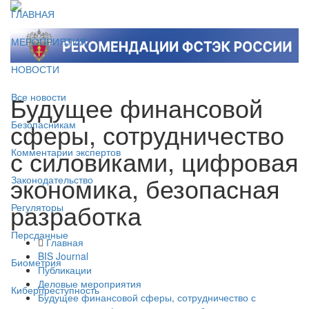
ГЛАВНАЯ
МЕРОПРИЯТИЯ
НОВОСТИ
Будущее финансовой
Все новости
сферы, сотрудничество
Безопасникам
с силовиками, цифровая
Комментарии экспертов
экономика, безопасная
Законодательство
разработка
Регуляторы
Персданные
Главная
BIS Journal
Биометрия
Публикации
Деловые мероприятия
Киберпреступность
Будущее финансовой сферы, сотрудничество с