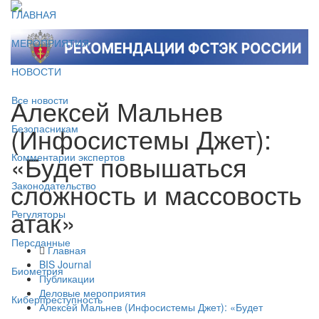
ГЛАВНАЯ
МЕРОПРИЯТИЯ
НОВОСТИ
Алексей Мальнев
Все новости
(Инфосистемы Джет):
Безопасникам
«Будет повышаться
Комментарии экспертов
сложность и массовость
Законодательство
атак»
Регуляторы
Персданные
Главная
BIS Journal
Биометрия
Публикации
Деловые мероприятия
Киберпреступность
Алексей Мальнев (Инфосистемы Джет): «Будет