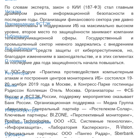
По словам эксперта, закон о КИИ (187-ФЗ) стал главным
Читалка
драйвером рынка информационной безопасности в
последние годы. Организации финансового сектора уже давно
Рекомендации ФСТЭК
заинтересованы в поддержании ИБ на максимально высоком
уровне, второе место по защищённости занимают компании
Публикации
телекоммуникационной сферы. Государственный и
промышленный сектор немного задержались с внедрением
Все публикации
современных средств защиты от киберпреступников, но,
благодаря изменениям в законодательстве, и в этих сегментах
О главном
за последние два года защищённость начала повышаться.
V SOC-Форум «Практика противодействия компьютерным
Регуляторы
атакам и построения центров мониторинга ИБ» состоялся 19-
20 ноября 2019 года в Москве, в Конгресс-Парке гостиницы
Банки
Рэдиссон Коллекшн Отель Москва. Организаторы — ФСБ
России и ФСТЭК России, поддержку мероприятию оказывает
Угрозы и решения
Банк России. Организационная поддержка — Медиа Группа
«Авангард». Генеральный партнёр — «Ростелеком-Солар».
Инфраструктура
Ключевые партнеры: BI.ZONE, «Перспективный мониторинг»,
Positive Technologies, ООО «ICL Системные технологии»,
Деловые мероприятия
«Информзащита», «Лаборатория Касперского», R-Vision.
Официальные партнеры: ООО «Пангео Радар», Sberbank
Субъекты