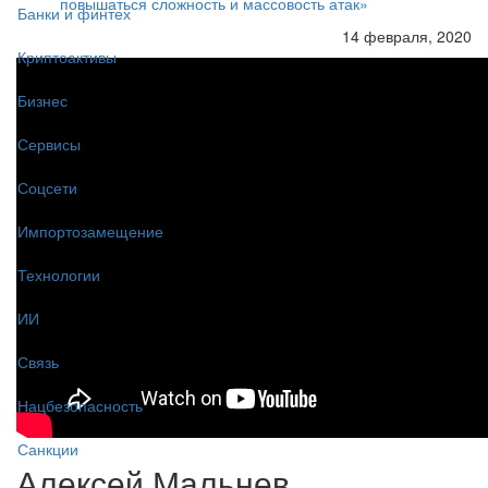
повышаться сложность и массовость атак»
Банки и финтех
14 февраля, 2020
Криптоактивы
Бизнес
Сервисы
Соцсети
Импортозамещение
Технологии
ИИ
Связь
Нацбезопасность
Санкции
Алексей Мальнев