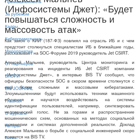
Промышленность
(Инфосистемы Джет): «Будет
За рубежом
повышаться сложность и
массовость атак»
Кадры
Киберграмотность
Как закон о КИИ (187-ФЗ) повлиял на отрасль ИБ и с чем
предстоит столкнуться специалистам ИБ в ближайшие годы,
Мероприятия
рассказывает на SOC-Форуме 2019 руководитель Jet CSIRT.
Алексей Мальнев, руководитель Центра мониторинга и
От партнёров
реагирования на инциденты ИБ Jet CSIRT компании
«Инфосистемы Джет», в интервью BIS TV сообщил, что
БЛОГИ
офицеры безопасности SOC в скором времени столкнутся с
ещё более сложными и массовыми кибератаками.
BIS JOURNAL
Злоумышленники будут использовать техники машинного
обучения и научатся воздействовать на системы
Главная
идентификации пользователей, например, синтезировать
человеческий голос. Не за горами и распространение
О журнале
мошеннических схем, основанных на методах социальной
инженерии и системах дополненной реальности. Доклад
Авторы
Алексея Мальнева о борьбе с социальной инженерией скоро
появится на BIS TV.
Блоги