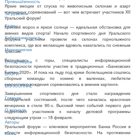
Промышленность
Яркие эмоции от спуска по живописным склонам и азарт
командных соревнований — вот чем встречает участников XII
За рубежом
Уральский форум!
Кадры
Крепкий мороз и яркое солнце — идеальная обстановка для
зимних видов спорта! Начало спортивного дня Уральского
Киберграмотность
форума участники провели на склонах горнолыжного
комплекса, где все желающие вдоволь накатались по снежным
Мероприятия
трассам.
Вернувшись с горы, специалисты информационной
От партнёров
безопасности приняли участие в традиционных «Банковских
Битвах 2020». И пока на льду под крики болельщиков сошлись
БЛОГИ
сборные команды по хоккею в валенках, любители
скоростного вождения соревновались в зимнем картинге.
BIS JOURNAL
Завершением спортивного дня стало награждение
Главная
победителей состязаний, после чего началась красочная
вечеринка в стиле 90-х. Высокий темп событий первого дня
О журнале
подготовил участников к началу деловой программы
следующим утром — 18 февраля.
Авторы
Уральский форум — ключевое мероприятие Банка России в
области информационной безопасности. На протяжении
Блоги