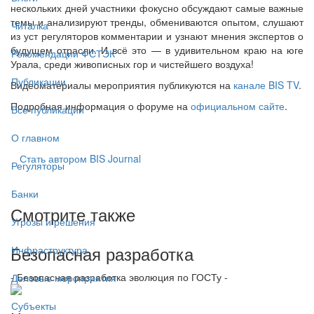
нескольких дней участники фокусно обсуждают самые важные
темы и анализируют тренды, обмениваются опытом, слушают
Читалка
из уст регуляторов комментарии и узнают мнения экспертов о
будущем отрасли. И всё это — в удивительном краю на юге
Рекомендации ФСТЭК
Урала, среди живописных гор и чистейшего воздуха!
Публикации
Видеоматериалы мероприятия публикуются на
канале BIS TV
.
Подробная информация о форуме на
официальном сайте
.
Все публикации
О главном
Стать автором BIS Journal
Регуляторы
Банки
Смотрите также
Угрозы и решения
Безопасная разработка
Инфраструктура
- Безопасная разработка эволюция по ГОСТу -
Деловые мероприятия
Субъекты