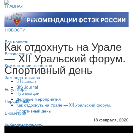
ГЛАВНАЯ
МЕРОПРИЯТИЯ
НОВОСТИ
Как отдохнуть на Урале
Все новости
— XII Уральский форум.
Безопасникам
Спортивный день
Комментарии экспертов
Законодательство
Главная
BIS Journal
Регуляторы
Публикации
Деловые мероприятия
Персданные
Как отдохнуть на Урале — XII Уральский форум.
Спортивный день
Биометрия
18 февраля, 2020
Киберпреступность