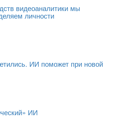
дств видеоаналитики мы
деляем личности
ретились. ИИ поможет при новой
еческий» ИИ