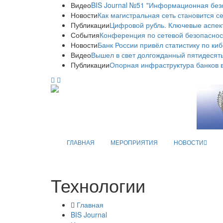
Видео
BIS Journal №51 "Информационная без
Новости
Как магистральная сеть становится с
Публикации
Цифровой рубль. Ключевые аспек
События
Конференция по сетевой безопаснос
Новости
Банк России привёл статистику по ки
Видео
Вышел в свет долгожданный пятидесяты
Публикации
Опорная инфраструктура банков в
ГЛАВНАЯ
МЕРОПРИЯТИЯ
НОВОСТИ
Технологии
Главная
BIS Journal