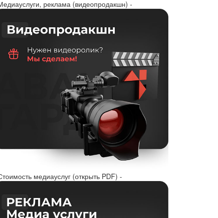
 Медиауслуги, реклама (видеопродакшн) -
Стоимость медиауслуг (открыть PDF) -