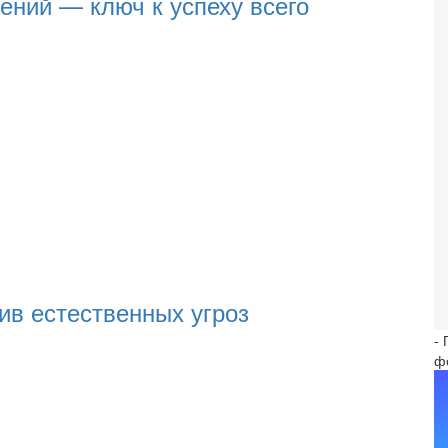
ений — ключ к успеху всего
ив естественных угроз
-
ф