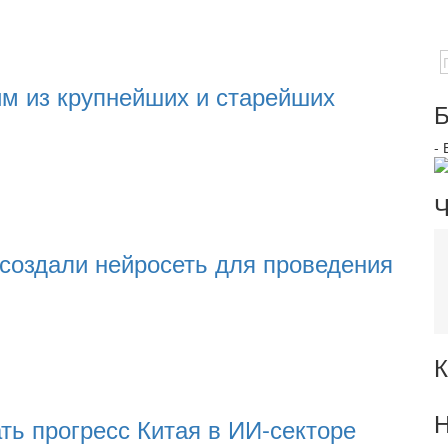
им из крупнейших и старейших
Б
-
Ч
создали нейросеть для проведения
К
Н
ь прогресс Китая в ИИ-секторе