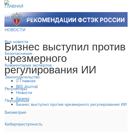
ГЛАВНАЯ
МЕРОПРИЯТИЯ
НОВОСТИ
Бизнес выступил против
Все новости
чрезмерного
Безопасникам
регулирования ИИ
Комментарии экспертов
Законодательство
Главная
BIS Journal
Регуляторы
Новости
Бизнес
Персданные
Бизнес выступил против чрезмерного регулирования ИИ
Биометрия
Киберпреступность