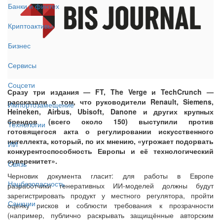
Банки и финтех
Криптоактивы
Бизнес
Сервисы
Соцсети
Сразу три издания — FT, The Verge и TechCrunch —
рассказали о том, что руководители Renault, Siemens,
Импортозамещение
Heineken, Airbus, Ubisoft, Danone и других крупных
брендов (всего около 150) выступили против
Технологии
готовящегося акта о регулировании искусственного
интеллекта, который, по их мнению, «угрожает подорвать
ИИ
конкурентоспособность Европы и её технологический
суверенитет».
Связь
Черновик документа гласит: для работы в Европе
Нацбезопасность
разработчики генеративных ИИ-моделей должны будут
зарегистрировать продукт у местного регулятора, пройти
Санкции
оценку рисков и соблюсти требования к прозрачности
(например, публично раскрывать защищённые авторским