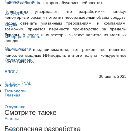
Промышленность
правом данные, на которых обучались нейросети).
Подписанты утверждают, что разработчики понесут
За рубежом
непомерные риски и потратят несоразмерный объём средств,
чтобы отвечать указанным требованиям, и компаниям,
Кадры
возможно, придётся перенести производство за пределы
Европы. А после и инвесторы выведут капитал из местных
Киберграмотность
фондов.
Мероприятия
Как заявили предприниматели, тот регион, где появятся
наиболее мощные ИИ-модели, в итоге получит конкурентное
От партнёров
преимущество.
БЛОГИ
30 июня, 2023
BIS JOURNAL
Бизнес
Технологии
Главная
О журнале
Смотрите также
Авторы
Безопасная разработка
Блоги