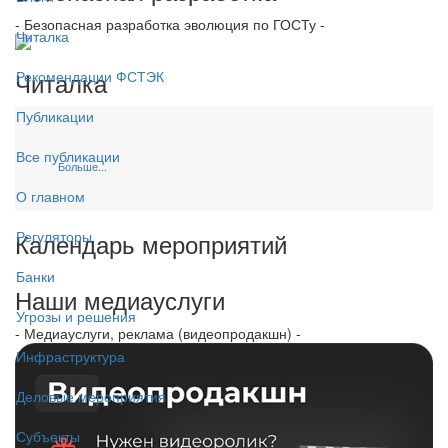
- Безопасная разработка эволюция по ГОСТу -
Читалка
Читалка
Рекомендации ФСТЭК
Публикации
Все публикации
Больше...
О главном
Календарь мероприятий
Регуляторы
Банки
Наши медиауслуги
Угрозы и решения
- Медиауслуги, реклама (видеопродакшн) -
Инфраструктура
Деловые мероприятия
Субъекты