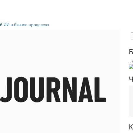
й ИИ в бизнес-процессах
Б
-
Ч
К