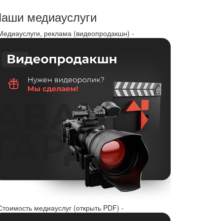
аши медиауслуги
 Медиауслуги, реклама (видеопродакшн) -
Стоимость медиауслуг (открыть PDF) -