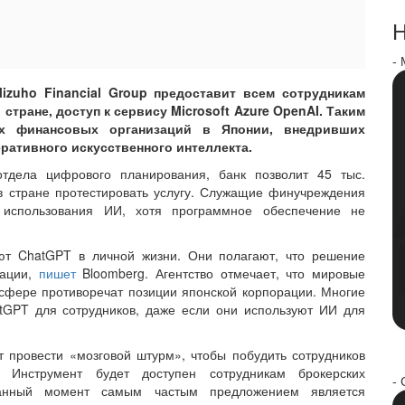
Н
-
izuho Financial Group предоставит всем сотрудникам
 стране, доступ к сервису Microsoft Azure OpenAI. Таким
ых финансовых организаций в Японии, внедривших
ативного искусственного интеллекта.
отдела цифрового планирования, банк позволит 45 тыс.
в стране протестировать услугу. Служащие финучреждения
 использования ИИ, хотя программное обеспечение не
ют ChatGPT в личной жизни. Они полагают, что решение
вации,
пишет
Bloomberg. Агентство отмечает, что мировые
сфере противоречат позиции японской корпорации. Многие
tGPT для сотрудников, даже если они используют ИИ для
 провести «мозговой штурм», чтобы побудить сотрудников
. Инструмент будет доступен сотрудникам брокерских
- 
анный момент самым частым предложением является