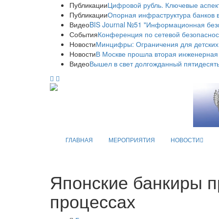
Публикации
Цифровой рубль. Ключевые аспек
Публикации
Опорная инфраструктура банков в
Видео
BIS Journal №51 "Информационная без
События
Конференция по сетевой безопаснос
Новости
Минцифры: Ограничения для детских
Новости
В Москве прошла вторая инженерная
Видео
Вышел в свет долгожданный пятидесяты
ГЛАВНАЯ
МЕРОПРИЯТИЯ
НОВОСТИ
Японские банкиры п
процессах