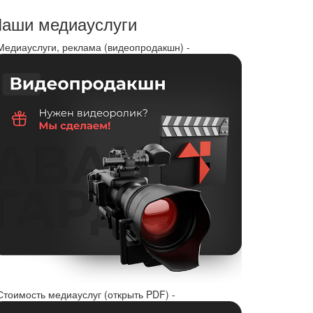
аши медиауслуги
 Медиауслуги, реклама (видеопродакшн) -
Стоимость медиауслуг (открыть PDF) -