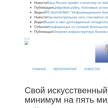
Новости
Банк России привёл статистику по ки
Публикации
Цифровой рубль. Ключевые аспек
Видео
BIS Journal №51 "Информационная без
Новости
Как магистральная сеть становится с
Видео
Вышел в свет долгожданный пятидесяты
События
Конференция по сетевой безопаснос
Публикации
Опорная инфраструктура банков в
ГЛАВНАЯ
МЕРОПРИЯТИЯ
НОВОСТИ
Свой искусственный
минимум на пять м