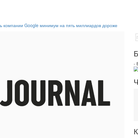
сь компании Google минимум на пять миллиардов дороже
Б
-
Ч
К