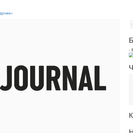
«дочек»
Б
-
Ч
К
Н