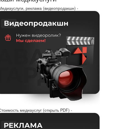
 Медиауслуги, реклама (видеопродакшн) -
Стоимость медиауслуг (открыть PDF) -