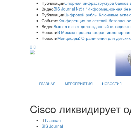
Публикации
Опорная инфраструктура банков в
Видео
BIS Journal №51 "Информационная без
Публикации
Цифровой рубль. Ключевые аспек
События
Конференция по сетевой безопаснос
Видео
Вышел в свет долгожданный пятидесяты
Новости
В Москве прошла вторая инженерная
Новости
Минцифры: Ограничения для детских
ГЛАВНАЯ
МЕРОПРИЯТИЯ
НОВОСТИ
Cisco ликвидирует о
Главная
BIS Journal