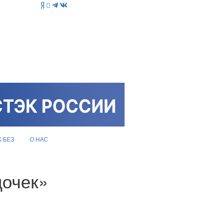
K-БЕЗ
О НАС
дочек»