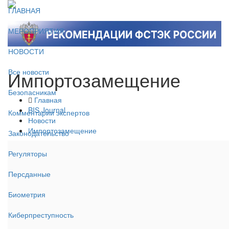
ГЛАВНАЯ
МЕРОПРИЯТИЯ
НОВОСТИ
Импортозамещение
Все новости
Безопасникам
Главная
BIS Journal
Комментарии экспертов
Новости
Импортозамещение
Законодательство
Регуляторы
Персданные
Биометрия
Киберпреступность