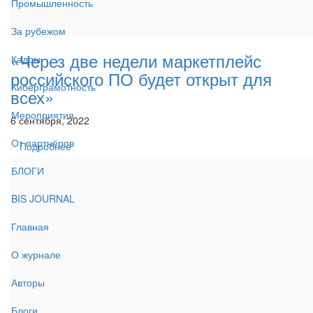
Промышленность
За рубежом
«Через две недели маркетплейс
Кадры
российского ПО будет открыт для
Киберграмотность
всех»
Мероприятия
6 сентября, 2022
От партнёров
Подробнее
БЛОГИ
BIS JOURNAL
Главная
О журнале
Авторы
Блоги