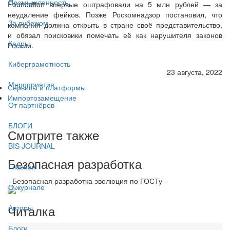
Промышленность
Foundation впервые оштрафовали на 5 млн рублей — за
неудаление фейков. Позже Роскомнадзор постановил, что
За рубежом
компания должна открыть в стране своё представительство,
и обязал поисковики помечать её как нарушителя законов
Кадры
России.
Киберграмотность
23 августа, 2022
Мероприятия
Сервисы и платформы
Импортозамещение
От партнёров
БЛОГИ
Смотрите также
BIS JOURNAL
Безопасная разработка
Главная
- Безопасная разработка эволюция по ГОСТу -
О журнале
Читалка
Авторы
Блоги