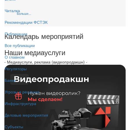
Читалка
Больше...
Рекомендации ФСТЭК
Календарь мероприятий
Публикации
Все публикации
Наши медиауслуги
О главном
- Медиауслуги, реклама (видеопродакшн) -
Регуляторы
Банки
Угрозы и решения
Инфраструктура
Деловые мероприятия
Субъекты