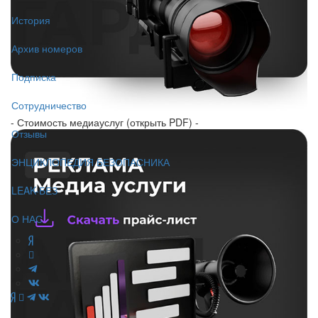
История
Архив номеров
Подписка
Сотрудничество
- Стоимость медиауслуг (открыть PDF) -
Отзывы
ЭНЦИКЛОПЕДИЯ БЕЗОПАСНИКА
LEAK-БЕЗ
О НАС