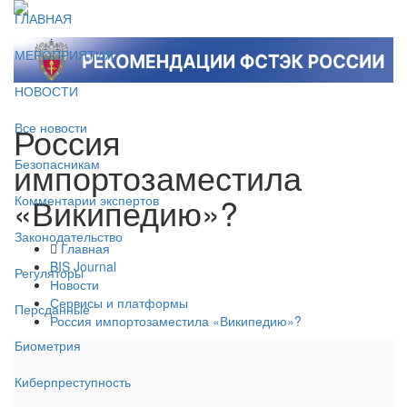
ГЛАВНАЯ
МЕРОПРИЯТИЯ
НОВОСТИ
Россия
Все новости
импортозаместила
Безопасникам
«Википедию»?
Комментарии экспертов
Законодательство
Главная
BIS Journal
Регуляторы
Новости
Сервисы и платформы
Персданные
Россия импортозаместила «Википедию»?
Биометрия
Киберпреступность