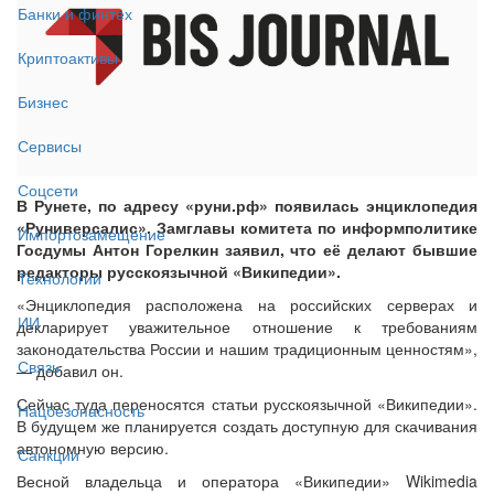
Банки и финтех
Криптоактивы
Бизнес
Сервисы
Соцсети
В Рунете, по адресу «руни.рф» появилась энциклопедия
«Руниверсалис». Замглавы комитета по информполитике
Импортозамещение
Госдумы Антон Горелкин заявил, что её делают бывшие
редакторы русскоязычной «Википедии».
Технологии
«Энциклопедия расположена на российских серверах и
ИИ
декларирует уважительное отношение к требованиям
законодательства России и нашим традиционным ценностям»,
Связь
— добавил он.
Сейчас туда переносятся статьи русскоязычной «Википедии».
Нацбезопасность
В будущем же планируется создать доступную для скачивания
автономную версию.
Санкции
Весной владельца и оператора «Википедии» Wikimedia