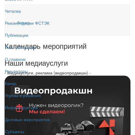
Читалка
Больше...
Рекомендации ФСТЭК
Публикации
Календарь мероприятий
Все публикации
О главном
Наши медиауслуги
Регуляторы
- Медиауслуги, реклама (видеопродакшн) -
Банки
Угрозы и решения
Инфраструктура
Деловые мероприятия
Субъекты