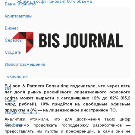
офисный софт прибавит 60% объёма
Банки и финтех
Криптоактивы
Бизнес
Сервисы
Соцсети
Импортозамещение
Технологии
В J’son & Partners Consulting подсчитали, что через пять
ИИ
лет доля рынка российского лицензионного офисного
софта может вырасти с сегодняшних 12% до 82% (85,2
Связь
млрд рублей). 10% придётся на свободные офисные
продукты и 8% — на лицензионное иностранное ПО.
Нацбезопасность
Аналитики уточнили, что для достижения таких цифр
Санкции
необходимо продолжать господдержку разработчиков —
предоставлять им льготы и преференции, а сами они не