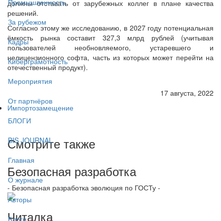
Промышленность
должны отставать от зарубежных коллег в плане качества
решений.
За рубежом
Согласно этому же исследованию, в 2027 году потенциальная
ёмкость рынка составит 327,3 млрд рублей (учитывая
Кадры
пользователей необновляемого, устаревшего и
нелицензионного софта, часть из которых может перейти на
Киберграмотность
отечественный продукт).
Мероприятия
17 августа, 2022
От партнёров
Импортозамещение
БЛОГИ
Смотрите также
BIS JOURNAL
Главная
Безопасная разработка
О журнале
- Безопасная разработка эволюция по ГОСТу -
Авторы
Читалка
Блоги