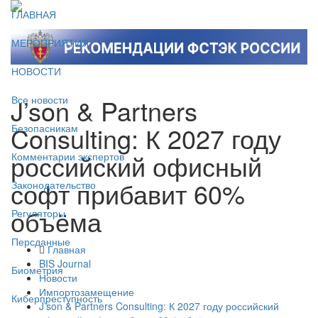
ГЛАВНАЯ
МЕРОПРИЯТИЯ
НОВОСТИ
J’son & Partners
Все новости
Consulting: К 2027 году
Безопасникам
российский офисный
Комментарии экспертов
софт прибавит 60%
Законодательство
объёма
Регуляторы
Персданные
Главная
BIS Journal
Биометрия
Новости
Импортозамещение
Киберпреступность
J’son & Partners Consulting: К 2027 году российский