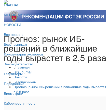
ГЛАВНАЯ
МЕРОПРИЯТИЯ
НОВОСТИ
Прогноз: рынок ИБ-
Все новости
решений в ближайшие
Безопасникам
годы вырастет в 2,5 раза
Комментарии экспертов
Законодательство
Главная
BIS Journal
Регуляторы
Новости
Безопасникам
Персданные
Прогноз: рынок ИБ-решений в ближайшие годы вырастет
в 2,5 раза
Биометрия
Киберпреступность