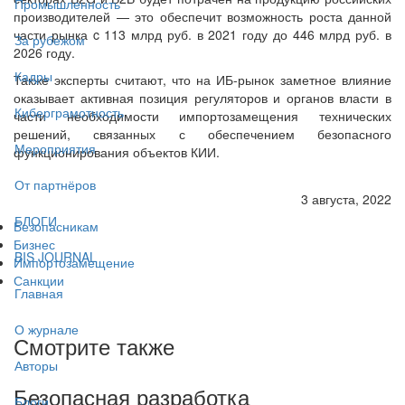
Промышленность
производителей — это обеспечит возможность роста данной
части рынка c 113 млрд руб. в 2021 году до 446 млрд руб. в
За рубежом
2026 году.
Кадры
Также эксперты считают, что на ИБ-рынок заметное влияние
оказывает активная позиция регуляторов и органов власти в
Киберграмотность
части необходимости импортозамещения технических
решений, связанных с обеспечением безопасного
Мероприятия
функционирования объектов КИИ.
От партнёров
3 августа, 2022
БЛОГИ
Безопасникам
Бизнес
BIS JOURNAL
Импортозамещение
Санкции
Главная
О журнале
Смотрите также
Авторы
Безопасная разработка
Блоги