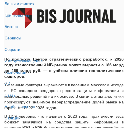
Банки и финтех
Криптоактивы
Бизнес
Сервисы
Соцсети
По прогнозу Центра стратегических разработок, к 2026
Импортозамещение
году отечественный ИБ-рынок может вырасти с 186 млрд
до 469 млрд руб. — с учётом влияния геополитических
Технологии
факторов.
ИИ
Указанные факторы выражаются в весеннем массовом исходе
из РФ западных вендоров средств защиты информации и
Связь
комплексных решений на их основе. В связи с этим аналитики
прогнозируют значимое перераспределение долей рынка на
Нацбезопасность
горизонте 2022–2026 годов.
В ЦСР уверены, что начиная с 2023 года, практически весь
Санкции
бюджет заказчиков на средства защиты информации в
секторах B2G и B2B будет потрачен на продукцию российских