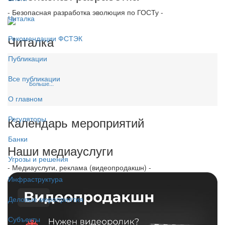
- Безопасная разработка эволюция по ГОСТу -
Читалка
Читалка
Рекомендации ФСТЭК
Публикации
Все публикации
Больше...
О главном
Календарь мероприятий
Регуляторы
Банки
Наши медиауслуги
Угрозы и решения
- Медиауслуги, реклама (видеопродакшн) -
Инфраструктура
Деловые мероприятия
Субъекты