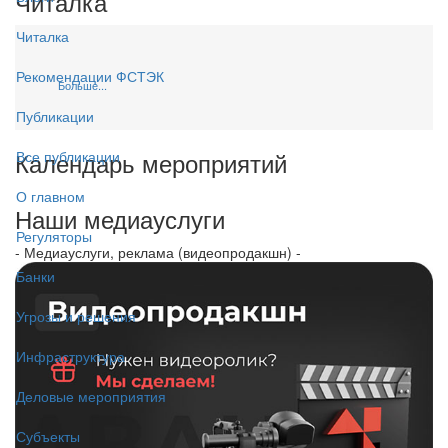
Читалка
Читалка
Рекомендации ФСТЭК
Больше...
Публикации
Календарь мероприятий
Все публикации
О главном
Наши медиауслуги
Регуляторы
- Медиауслуги, реклама (видеопродакшн) -
Банки
Угрозы и решения
Инфраструктура
Деловые мероприятия
Субъекты