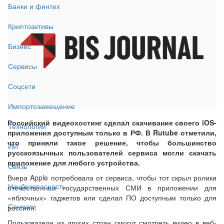
Банки и финтех
Криптоактивы
Бизнес
Сервисы
Соцсети
Импортозамещение
Российский видеохостинг сделал скачивание своего iOS-
Технологии
приложения доступным только в РФ. В Rutube отметили,
что приняли такое решение, чтобы большинство
ИИ
русскоязычных пользователей сервиса могли скачать
приложение для любого устройства.
Связь
Вчера Apple потребовала от сервиса, чтобы тот скрыл ролики
Нацбезопасность
отечественных государственных СМИ в приложении для
«яблочных» гаджетов или сделал ПО доступным только для
Санкции
россиян.
Пользователи из других стран смогут смотреть видео в веб-