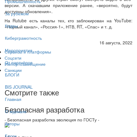
Промышленность
версии. А скачавшим приложение ранее, «вероятно, будут
доступны обновления».
За рубежом
На Rutube есть каналы тех, кто заблокирован на YouTube:
Кадры
«Первый канал», «Россия-1», НТВ, RT, «Спас» и т. д.
Киберграмотность
16 августа, 2022
Мероприятия
Сервисы и платформы
Соцсети
От партнёров
Импортозамещение
Санкции
БЛОГИ
BIS JOURNAL
Смотрите также
Главная
Безопасная разработка
О журнале
- Безопасная разработка эволюция по ГОСТу -
Авторы
Блоги