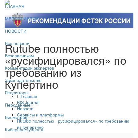
ГЛАВНАЯ
МЕРОПРИЯТИЯ
НОВОСТИ
Rutube полностью
Все новости
«русифицировался» по
Безопасникам
требованию из
Комментарии экспертов
Купертино
Законодательство
Регуляторы
Главная
BIS Journal
Персданные
Новости
Сервисы и платформы
Биометрия
Rutube полностью «русифицировался» по требованию
из Купертино
Киберпреступность