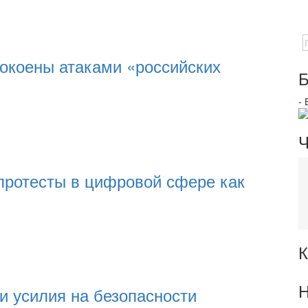
окоены атаками «российских
Б
-
Ч
протесты в цифровой сфере как
К
Н
и усилия на безопасности