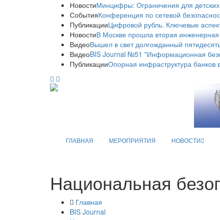
Новости
Минцифры: Ограничения для детских
События
Конференция по сетевой безопаснос
Публикации
Цифровой рубль. Ключевые аспек
Новости
В Москве прошла вторая инженерная
Видео
Вышел в свет долгожданный пятидесяты
Видео
BIS Journal №51 "Информационная без
Публикации
Опорная инфраструктура банков в
ГЛАВНАЯ
МЕРОПРИЯТИЯ
НОВОСТИ
Национальная безо
Главная
BIS Journal