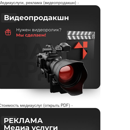
 Медиауслуги, реклама (видеопродакшн) -
Стоимость медиауслуг (открыть PDF) -