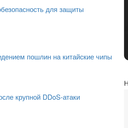
рбезопасность для защиты
едением пошлин на китайские чипы
Н
после крупной DDoS-атаки