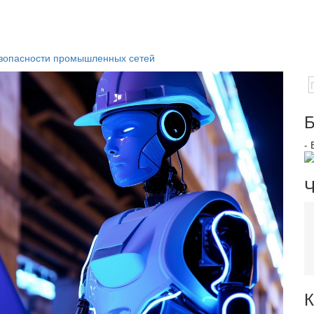
езопасности промышленных сетей
Б
-
Ч
К