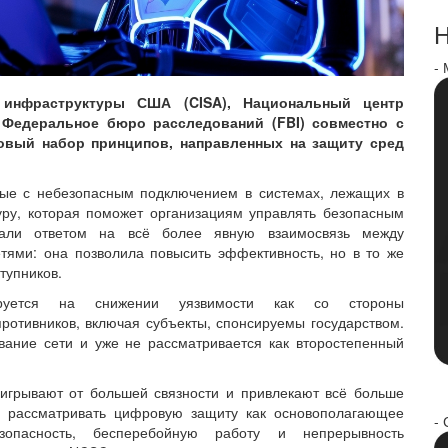
Н
-
 инфраструктуры США (CISA), Национальный центр
 Федеральное бюро расследований (FBI) совместно с
вый набор принципов, направленных на защиту сред
ные с небезопасным подключением в системах, лежащих в
уру, которая поможет организациям управлять безопасным
али ответом на всё более явную взаимосвязь между
ями: она позволила повысить эффективность, но в то же
тупников.
руется на снижении уязвимости как со стороны
ротивников, включая субъекты, спонсируемы государством.
вание сети и уже не рассматривается как второстепенный
игрывают от большей связности и привлекают всё больше
о рассматривать цифровую защиту как основополагающее
- 
зопасность, бесперебойную работу и непрерывность