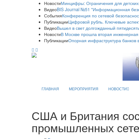
Новости
Минцифры: Ограничения для детских
Видео
BIS Journal №51 "Информационная без
События
Конференция по сетевой безопаснос
Публикации
Цифровой рубль. Ключевые аспек
Видео
Вышел в свет долгожданный пятидесяты
Новости
В Москве прошла вторая инженерная
Публикации
Опорная инфраструктура банков в
ГЛАВНАЯ
МЕРОПРИЯТИЯ
НОВОСТИ
США и Британия сос
промышленных сет