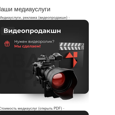
аши медиауслуги
 Медиауслуги, реклама (видеопродакшн) -
Стоимость медиауслуг (открыть PDF) -