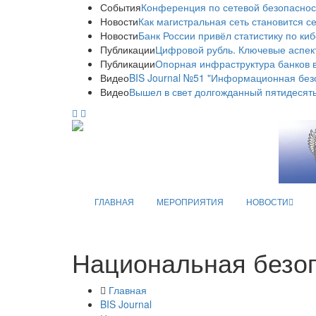
События
Конференция по сетевой безопаснос
Новости
Как магистральная сеть становится с
Новости
Банк России привёл статистику по ки
Публикации
Цифровой рубль. Ключевые аспек
Публикации
Опорная инфраструктура банков в
Видео
BIS Journal №51 "Информационная без
Видео
Вышел в свет долгожданный пятидесяты
ГЛАВНАЯ
МЕРОПРИЯТИЯ
НОВОСТИ
Национальная безо
Главная
BIS Journal