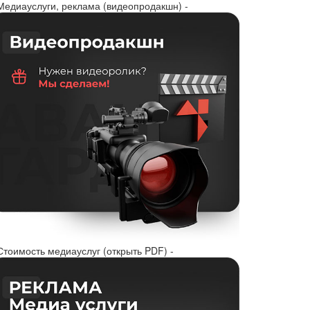
 Медиауслуги, реклама (видеопродакшн) -
Стоимость медиауслуг (открыть PDF) -