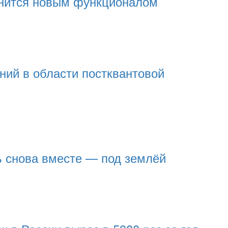
олнится новым функционалом
ний в области постквантовой
ь снова вместе — под землёй