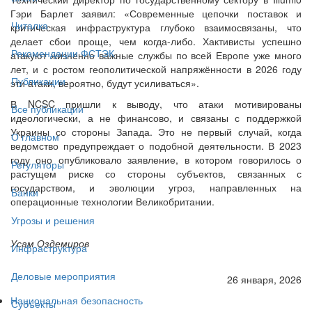
Гэри Барлет заявил: «Современные цепочки поставок и
Читалка
критическая инфраструктура глубоко взаимосвязаны, что
делает сбои проще, чем когда-либо. Хактивисты успешно
Рекомендации ФСТЭК
атакуют жизненно важные службы по всей Европе уже много
лет, и с ростом геополитической напряжённости в 2026 году
Публикации
эти атаки, вероятно, будут усиливаться».
В NCSC пришли к выводу, что атаки мотивированы
Все публикации
идеологически, а не финансово, и связаны с поддержкой
Украины со стороны Запада. Это не первый случай, когда
О главном
ведомство предупреждает о подобной деятельности. В 2023
году оно опубликовало заявление, в котором говорилось о
Регуляторы
растущем риске со стороны субъектов, связанных с
государством, и эволюции угроз, направленных на
Банки
операционные технологии Великобритании.
Угрозы и решения
Усам Оздемиров
Инфраструктура
Деловые мероприятия
26 января, 2026
Национальная безопасность
Субъекты