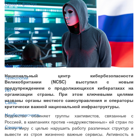
Банки и финтех
Криптоактивы
Бизнес
Сервисы
Соцсети
Импортозамещение
Национальный центр кибербезопасности
Технологии
Великобритании (NCSC) выступил с новым
предупреждением о продолжающихся кибератаках на
ИИ
организации страны. При этом ключевыми целями
названы органы местного самоуправления и операторы
Связь
критически важной национальной инфраструктуры.
Нацбезопасность
Ведомство обвиняет группы хактивистов, связанные с
Россией, в кампаниях против «недружественных» ей стран по
Санкции
всему миру с целью нарушить работу различных структур и
вывести из строя жизненно важные сервисы. Активность в