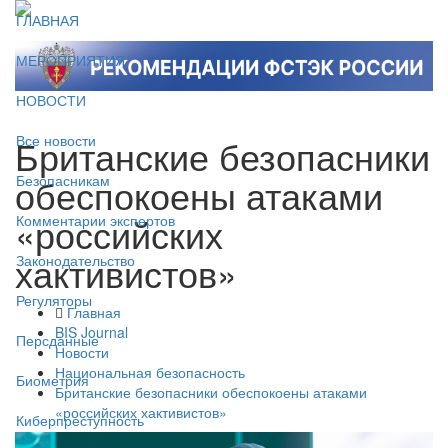
ГЛАВНАЯ
МЕРОПРИЯТИЯ
НОВОСТИ
Британские безопасники
Все новости
обеспокоены атаками
Безопасникам
«российских
Комментарии экспертов
хактивистов»
Законодательство
Регуляторы
Главная
BIS Journal
Персданные
Новости
Национальная безопасность
Биометрия
Британские безопасники обеспокоены атаками
«российских хактивистов»
Киберпреступность