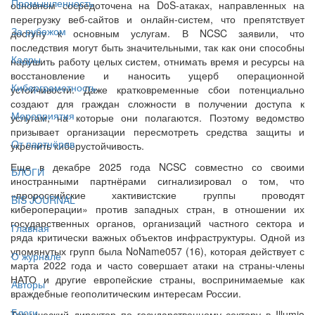
Промышленность
основном сосредоточена на DoS-атаках, направленных на
перегрузку веб-сайтов и онлайн-систем, что препятствует
За рубежом
доступу к основным услугам. В NCSC заявили, что
последствия могут быть значительными, так как они способны
Кадры
нарушить работу целых систем, отнимать время и ресурсы на
восстановление и наносить ущерб операционной
Киберграмотность
устойчивости. Даже кратковременные сбои потенциально
создают для граждан сложности в получении доступа к
Мероприятия
услугам, на которые они полагаются. Поэтому ведомство
призывает организации пересмотреть средства защиты и
От партнёров
укрепить киберустойчивость.
Еще в декабре 2025 года NCSC совместно со своими
БЛОГИ
иностранными партнёрами сигнализировал о том, что
«пророссийские хактивистские группы проводят
BIS JOURNAL
кибероперации» против западных стран, в отношении их
государственных органов, организаций частного сектора и
Главная
ряда критически важных объектов инфраструктуры. Одной из
упомянутых групп была NoName057 (16), которая действует с
О журнале
марта 2022 года и часто совершает атаки на страны-члены
НАТО и другие европейские страны, воспринимаемые как
Авторы
враждебные геополитическим интересам России.
Блоги
Технический директор по государственному сектору в Illumio