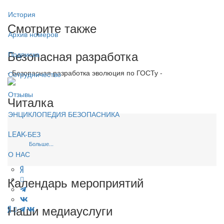
История
Смотрите также
Архив номеров
Безопасная разработка
Подписка
- Безопасная разработка эволюция по ГОСТу -
Сотрудничество
Отзывы
Читалка
ЭНЦИКЛОПЕДИЯ БЕЗОПАСНИКА
LEAK-БЕЗ
Больше...
О НАС
Календарь мероприятий
Наши медиауслуги