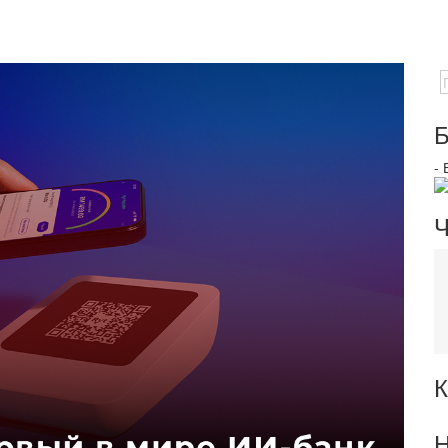
Б
-
Ч
К
Н