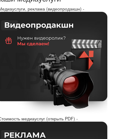
 Медиауслуги, реклама (видеопродакшн) -
Стоимость медиауслуг (открыть PDF) -