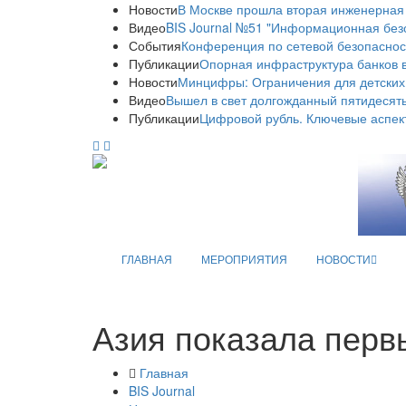
Новости
В Москве прошла вторая инженерная
Видео
BIS Journal №51 "Информационная без
События
Конференция по сетевой безопаснос
Публикации
Опорная инфраструктура банков в
Новости
Минцифры: Ограничения для детских
Видео
Вышел в свет долгожданный пятидесяты
Публикации
Цифровой рубль. Ключевые аспек
ГЛАВНАЯ
МЕРОПРИЯТИЯ
НОВОСТИ
Азия показала перв
Главная
BIS Journal