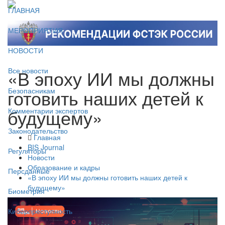
ГЛАВНАЯ
МЕРОПРИЯТИЯ
НОВОСТИ
«В эпоху ИИ мы должны
Все новости
готовить наших детей к
Безопасникам
будущему»
Комментарии экспертов
Законодательство
Главная
BIS Journal
Регуляторы
Новости
Образование и кадры
Персданные
«В эпоху ИИ мы должны готовить наших детей к
будущему»
Биометрия
Киберпреступность