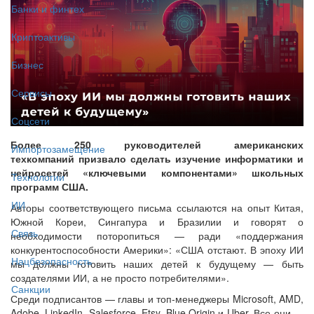
Банки и финтех
Криптоактивы
Бизнес
Сервисы
Соцсети
Более 250 руководителей американских
Импортозамещение
техкомпаний призвало сделать изучение информатики и
нейросетей «ключевыми компонентами» школьных
Технологии
программ США.
ИИ
Авторы соответствующего письма ссылаются на опыт Китая,
Южной Кореи, Сингапура и Бразилии и говорят о
Связь
необходимости поторопиться — ради «поддержания
конкурентоспособности Америки»: «США отстают. В эпоху ИИ
Нацбезопасность
мы должны готовить наших детей к будущему — быть
создателями ИИ, а не просто потребителями».
Санкции
Среди подписантов — главы и топ-менеджеры Microsoft, AMD,
Adobe, LinkedIn, Salesforce, Etsy, Blue Origin и Uber. Все они —