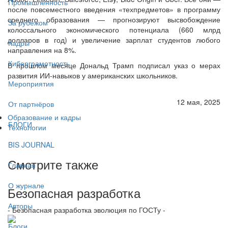
Промышленность
после повсеместного введения «техпредметов» в программу
среднего образования — прогнозируют высвобождение
За рубежом
колоссального экономического потенциала (660 млрд
долларов в год) и увеличение зарплат студентов любого
Кадры
направления на 8%.
Киберграмотность
В прошлом месяце Дональд Трамп подписал указ о мерах
развития ИИ-навыков у американских школьников.
Мероприятия
12 мая, 2025
От партнёров
Образование и кадры
БЛОГИ
Технологии
BIS JOURNAL
Смотрите также
Главная
О журнале
Безопасная разработка
Авторы
- Безопасная разработка эволюция по ГОСТу -
Блоги