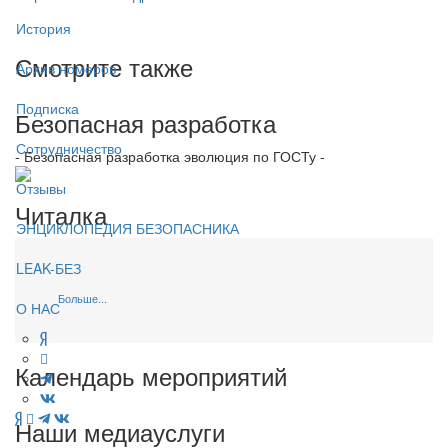
История
Смотрите также
Архив номеров
Подписка
Безопасная разработка
Сотрудничество
- Безопасная разработка эволюция по ГОСТу -
Отзывы
Читалка
ЭНЦИКЛОПЕДИЯ БЕЗОПАСНИКА
LEAK-БЕЗ
Больше...
О НАС
Календарь мероприятий
Наши медиауслуги