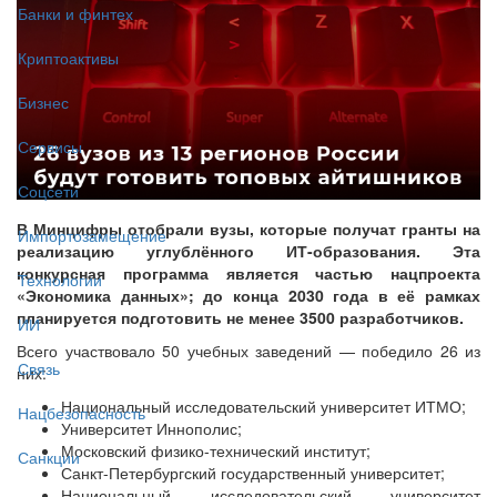
Банки и финтех
Криптоактивы
Бизнес
Сервисы
Соцсети
В Минцифры отобрали вузы, которые получат гранты на
Импортозамещение
реализацию углублённого ИТ-образования. Эта
конкурсная программа является частью нацпроекта
Технологии
«Экономика данных»; до конца 2030 года в её рамках
планируется подготовить не менее 3500 разработчиков.
ИИ
Всего участвовало 50 учебных заведений — победило 26 из
Связь
них:
Национальный исследовательский университет ИТМО;
Нацбезопасность
Университет Иннополис;
Московский физико-технический институт;
Санкции
Санкт-Петербургский государственный университет;
Национальный исследовательский университет