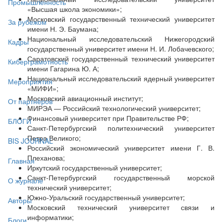
Промышленность
«Высшая школа экономики»;
Московский государственный технический университет
За рубежом
имени Н. Э. Баумана;
Национальный исследовательский Нижегородский
Кадры
государственный университет имени Н. И. Лобачевского;
Саратовский государственный технический университет
Киберграмотность
имени Гагарина Ю. А;
Национальный исследовательский ядерный университет
Мероприятия
«МИФИ»;
Московский авиационный институт;
От партнёров
МИРЭА — Российский технологический университет;
Финансовый университет при Правительстве РФ;
БЛОГИ
Санкт-Петербургский политехнический университет
Петра Великого;
BIS JOURNAL
Российский экономический университет имени Г. В.
Плеханова;
Главная
Иркутский государственный университет;
Санкт-Петербургский государственный морской
О журнале
технический университет;
Южно-Уральский государственный университет;
Авторы
Московский технический университет связи и
информатики;
Блоги