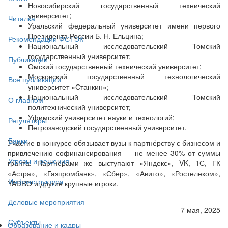
Новосибирский государственный технический
университет;
Читалка
Уральский федеральный университет имени первого
Президента России Б. Н. Ельцина;
Рекомендации ФСТЭК
Национальный исследовательский Томский
государственный университет;
Публикации
Омский государственный технический университет;
Московский государственный технологический
Все публикации
университет «Станкин»;
Национальный исследовательский Томский
О главном
политехнический университет;
Уфимский университет науки и технологий;
Регуляторы
Петрозаводский государственный университет.
Банки
Участие в конкурсе обязывает вузы к партнёрству с бизнесом и
привлечению софинансирования — не менее 30% от суммы
Угрозы и решения
гранта. Партнёрами же выступают «Яндекс», VK, 1С, ГК
«Астра», «Газпромбанк», «Сбер», «Авито», «Ростелеком»,
Инфраструктура
YADRO и другие крупные игроки.
Деловые мероприятия
7 мая, 2025
Субъекты
Образование и кадры