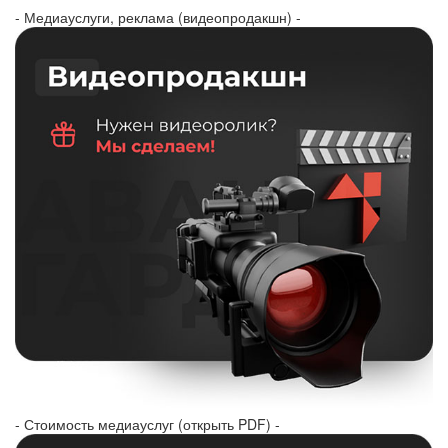
- Медиауслуги, реклама (видеопродакшн) -
- Стоимость медиауслуг (открыть PDF) -