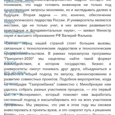
Промышленность
понимаем, что надо готовить инженеров не только под
существующие запросы экономики, но и заглядывать далеко в
За рубежом
будущее. Вторая задача — это, конечно, обеспечение
технологического лидерства России. И университеты являются
Кадры
местами, где не только учат, в них активно развиваются
прикладные и фундаментальные науки», — заявил Министр
Киберграмотность
науки и высшего образования РФ Валерий Фальков.
Мероприятия
«Сейчас перед нашей страной стоят большие вызовы,
связанные с технологическим лидерством и технологическим
От партнёров
предпринимательством. В рамках перезапуска программы
"Приоритет-2030" мы нацелены найти такой формат
БЛОГИ
взаимодействия, в котором государство, бизнес и
университеты смогут понимать друг друга, объединиться и
BIS JOURNAL
выработать общий подход по запуску, финансированию и
развитию совместных проектов. Подобное мероприятие, когда
Главная
на площадке "Газпромбанка" совместно с Минобрнауки нам
удалось собрать разных участников процесса, — это первый
О журнале
шаг и эксперимент, который поможет нам выработать
системный подход и масштабировать его на всех участников
Авторы
программы. Мы уверены, что уже в этом году мы сможем
инвестировать в проекты вузов, и это сократит путь к решению
Блоги
важных для страны задач», — добавил зампред Правления