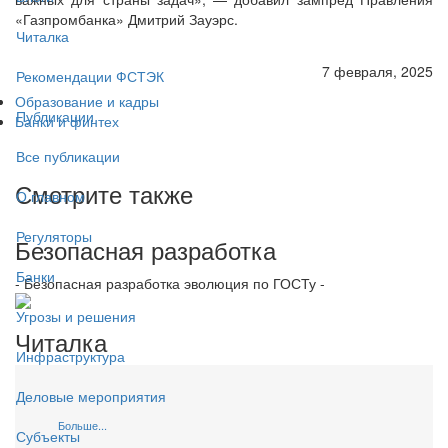
«Газпромбанка» Дмитрий Зауэрс.
Читалка
7 февраля, 2025
Рекомендации ФСТЭК
Образование и кадры
Публикации
Банки и финтех
Все публикации
Смотрите также
О главном
Регуляторы
Безопасная разработка
Банки
- Безопасная разработка эволюция по ГОСТу -
Угрозы и решения
Читалка
Инфраструктура
Деловые мероприятия
Больше...
Субъекты