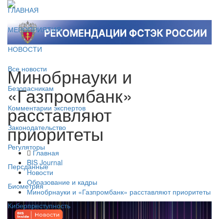
ГЛАВНАЯ
МЕРОПРИЯТИЯ
НОВОСТИ
Минобрнауки и
Все новости
«Газпромбанк»
Безопасникам
расставляют
Комментарии экспертов
приоритеты
Законодательство
Регуляторы
Главная
BIS Journal
Персданные
Новости
Образование и кадры
Биометрия
Минобрнауки и «Газпромбанк» расставляют приоритеты
Киберпреступность