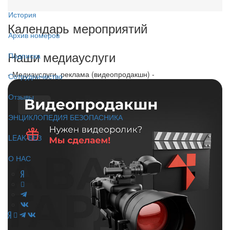
История
Календарь мероприятий
Архив номеров
Наши медиауслуги
Подписка
- Медиауслуги, реклама (видеопродакшн) -
Сотрудничество
Отзывы
ЭНЦИКЛОПЕДИЯ БЕЗОПАСНИКА
LEAK-БЕЗ
О НАС