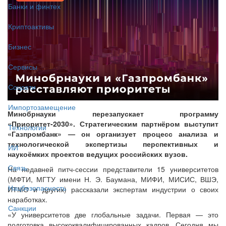
Банки и финтех
Криптоактивы
Бизнес
Сервисы
Соцсети
Импортозамещение
Минобрнауки перезапускает программу
«Приоритет-2030». Стратегическим партнёром выступит
Технологии
«Газпромбанк» — он организует процесс анализа и
технологической экспертизы перспективных и
ИИ
наукоёмких проектов ведущих российских вузов.
Связь
На недавней питч-сессии представители 15 университетов
(МФТИ, МГТУ имени Н. Э. Баумана, МИФИ, МИСИС, ВШЭ,
Нацбезопасность
ИТМО и других) рассказали экспертам индустрии о своих
наработках.
Санкции
«У университетов две глобальные задачи. Первая — это
подготовка высококвалифицированных кадров. Сегодня мы