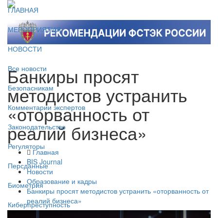
ГЛАВНАЯ
МЕРОПРИЯТИЯ
НОВОСТИ
Банкиры просят
Все новости
методистов устранить
Безопасникам
«оторванность от
Комментарии экспертов
реалий бизнеса»
Законодательство
Регуляторы
Главная
BIS Journal
Персданные
Новости
Образование и кадры
Биометрия
Банкиры просят методистов устранить «оторванность от
реалий бизнеса»
Киберпреступность