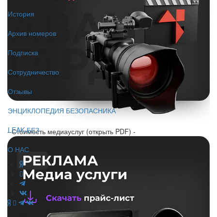
История
Архив номеров
Подписка
Сотрудничество
Отзывы
ЭНЦИКЛОПЕДИЯ БЕЗОПАСНИКА
LEAK-БЕЗ
- Стоимость медиауслуг (открыть PDF) -
О НАС