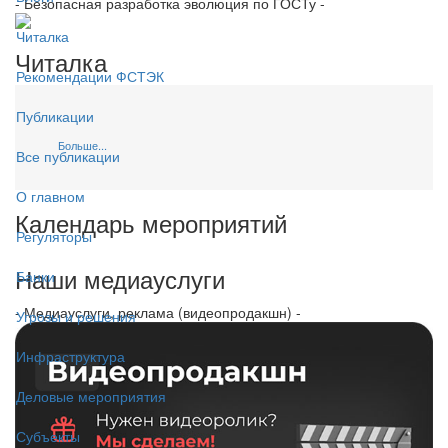
- Безопасная разработка эволюция по ГОСТу -
Читалка
Читалка
Рекомендации ФСТЭК
Публикации
Больше...
Все публикации
О главном
Календарь мероприятий
Регуляторы
Наши медиауслуги
Банки
- Медиауслуги, реклама (видеопродакшн) -
Угрозы и решения
Инфраструктура
Деловые мероприятия
Субъекты