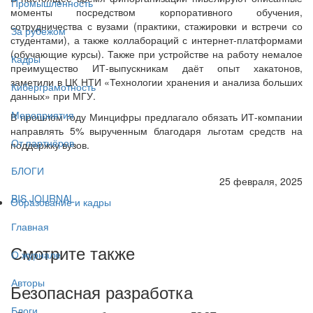
Промышленность
моменты посредством корпоративного обучения,
сотрудничества с вузами (практики, стажировки и встречи со
За рубежом
студентами), а также коллабораций с интернет-платформами
(обучающие курсы). Также при устройстве на работу немалое
Кадры
преимущество ИТ-выпускникам даёт опыт хакатонов,
заметили в ЦК НТИ «Технологии хранения и анализа больших
Киберграмотность
данных» при МГУ.
Мероприятия
В прошлом году Минцифры предлагало обязать ИТ-компании
направлять 5% вырученным благодаря льготам средств на
От партнёров
поддержку вузов.
БЛОГИ
25 февраля, 2025
BIS JOURNAL
Образование и кадры
Главная
Смотрите также
О журнале
Авторы
Безопасная разработка
Блоги