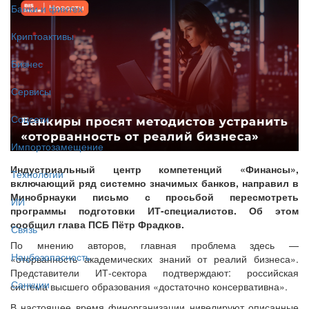
Банки и финтех
Криптоактивы
Бизнес
Сервисы
Соцсети
Импортозамещение
Индустриальный центр компетенций «Финансы»,
Технологии
включающий ряд системно значимых банков, направил в
Минобрнауки письмо с просьбой пересмотреть
ИИ
программы подготовки ИТ-специалистов. Об этом
сообщил глава ПСБ Пётр Фрадков.
Связь
По мнению авторов, главная проблема здесь —
Нацбезопасность
«оторванность академических знаний от реалий бизнеса».
Представители ИТ-сектора подтверждают: российская
Санкции
система высшего образования «достаточно консервативна».
В настоящее время финорганизации нивелируют описанные