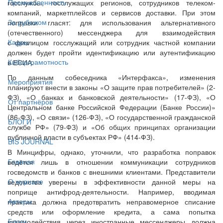
Промышленность
госслужбы, госслужащих регионов, сотрудников телеком-
компаний, маркетплейсов и сервисов доставки. При этом
За рубежом
поправки гласят: для использования альтернативного
(отечественного) мессенджера для взаимодействия
Кадры
с физлицом госслужащий или сотрудник частной компании
должен будет пройти идентификацию или аутентификацию
Киберграмотность
в ЕСИА.
По данным собеседника «Интерфакса», изменения
Мероприятия
планируют внести в законы «О защите прав потребителей» (2-
ФЗ), «О банках и банковской деятельности» (17-ФЗ), «О
От партнёров
Центральном банке Российской Федерации (Банке России)»
(86-ФЗ), «О связи» (126-ФЗ), «О государственной гражданской
БЛОГИ
службе РФ» (79-ФЗ) и «Об общих принципах организации
публичной власти в субъектах РФ» (414-ФЗ).
BIS JOURNAL
В Минцифры, однако, уточнили, что разработка поправок
Главная
ведётся лишь в отношении коммуникации сотрудников
госведомств и банков с внешними клиентами. Представители
О журнале
ведомства уверены в эффективности данной меры на
поприще антифрод-деятельности. Например, вводимая
Авторы
практика должна предотвратить неправомерное списание
средств или оформление кредита, а сама попытка
Блоги
взаимодействия через иностранные мессенджеры должна