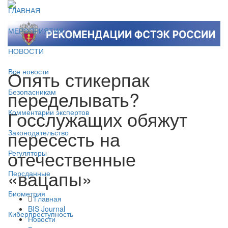
ГЛАВНАЯ
МЕРОПРИЯТИЯ
НОВОСТИ
Опять стикерпак
Все новости
переделывать?
Безопасникам
Госслужащих обяжут
Комментарии экспертов
пересесть на
Законодательство
отечественные
Регуляторы
«вацапы»
Персданные
Биометрия
Главная
BIS Journal
Киберпреступность
Новости