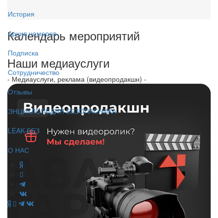
История
Календарь мероприятий
Архив номеров
Подписка
Наши медиауслуги
Сотрудничество
- Медиауслуги, реклама (видеопродакшн) -
Отзывы
ЭНЦИКЛОПЕДИЯ БЕЗОПАСНИКА
LEAK-БЕЗ
О НАС