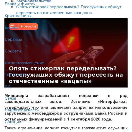
Законодательство
Банки и финтех
Опять стикерпак переделывать? Госслужащих обяжут
пересесть на отечественные «вацапы»
Криптоактивы
Бизнес
Сервисы
Соцсети
Импортозамещение
Технологии
ИИ
Минцифры разрабатывает поправки в ряд
Связь
законодательных актов. Источник «Интерфакса»
утверждает, что они включают запрет на использование
Нацбезопасность
зарубежных мессенджеров сотрудниками Банка России и
остальных финучреждений с 1 сентября 2026 года.
Санкции
Также ограничение должно коснуться гражданских служащих